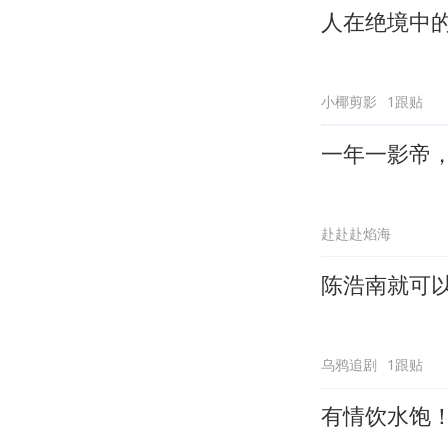
人在绝境中
小椰剪影
1跟贴
一年一影帝，百
赴赴赴焰海
陈浩南就可
乌鸦追剧
1跟贴
有情饮水饱