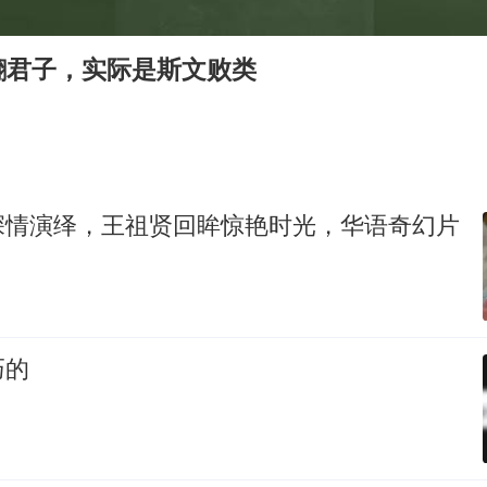
国防部：中国军队坚决反制任何闹海挑衅图谋
我国外贸延续良好增长态势
翩君子，实际是斯文败类
东航：国内客票提前14天免费退改
欧阳娜娜窦靖童好搭
中巨芯：上半年归母净利润1405.77万元
中国女篮70-67险胜尼日利亚女篮
深情演绎，王祖贤回眸惊艳时光，华语奇幻片
“今天得有40℃了吧 为啥还不预警”
夯实基础开新局
巧的