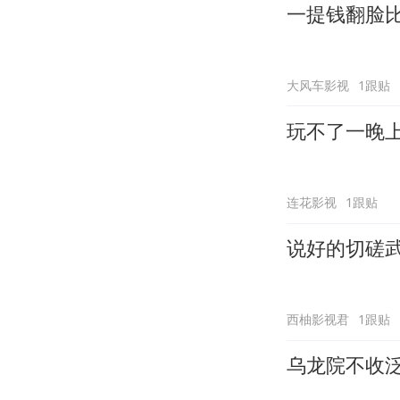
一提钱翻脸
大风车影视
1跟贴
玩不了一晚
连花影视
1跟贴
说好的切磋
西柚影视君
1跟贴
乌龙院不收