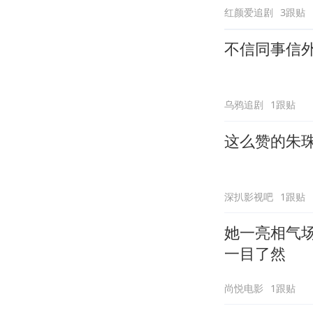
红颜爱追剧
3跟贴
不信同事信
乌鸦追剧
1跟贴
这么赞的朱
深扒影视吧
1跟贴
她一亮相气
一目了然
尚悦电影
1跟贴