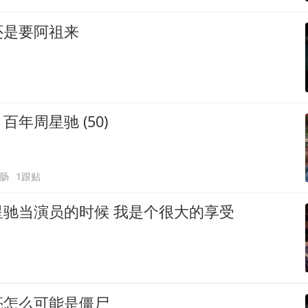
还是要阿祖来
年周星驰 (50)
肠
1跟贴
星驰当演员的时候 我是个很大的享受
亮怎么可能是僵尸