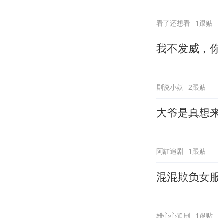
看了还想看
1跟贴
我不发威，
剧说小妖
2跟贴
大爷是真想
阿缸追剧
1跟贴
混混欺负女
雄心心追剧
1跟贴