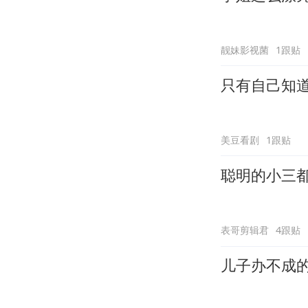
靓妹影视菌
1跟贴
只有自己知
美豆看剧
1跟贴
聪明的小三
表哥剪辑君
4跟贴
儿子办不成