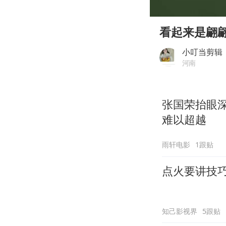
00:00
Play
看起来是翩
小叮当剪辑
河南
张国荣抬眼
难以超越
雨轩电影
1跟贴
点火要讲技
知己影视界
5跟贴