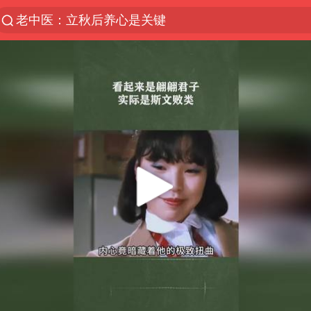
老中医：立秋后养心是关键
“电影+”如何激发千亿级消费新活力？
泉州市委书记张毅恭被查
秘鲁和墨西哥宣布恢复外交关系
沙特土耳其巴基斯坦签署共同防务协议
中医教你一招提升气血
全球首个长时储能一体化产业园量产
四川宜宾市高县4.9级地震致1人死亡
胜宏科技：股票交易异常波动
2名小孩玩手机低头幅度近乎折叠
38岁演员求职万岁山NPC成功