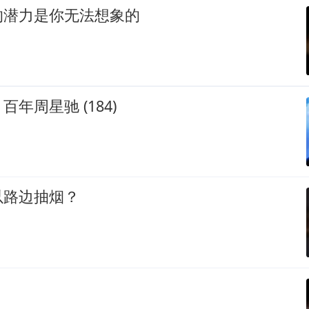
的潜力是你无法想象的
年周星驰 (184)
以路边抽烟？
！