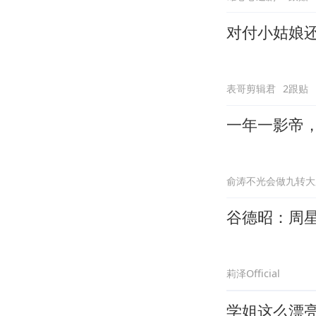
对付小姑娘
表哥剪辑君
2跟贴
一年一影帝，百
俞涛不光会做九转大
谷德昭：周
莉泽Official
学姐这么漂