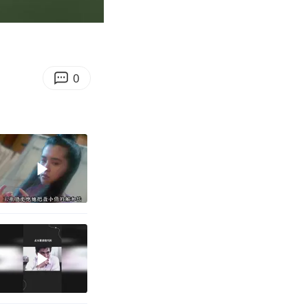
02:00
Enter
fullscreen
0