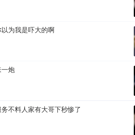
你以为我是吓大的啊
来一炮
服务不料人家有大哥下秒惨了