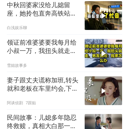
中秋回婆家没给儿媳留
座，她拎包直奔高铁站，
婆婆愣住了
白浅娱乐聊
领证前准婆婆要我每月给
小叔一万，我扭头就走，
男友质问：我弟怎么办？
雪姐故事多
妻子跟丈夫谎称加班,转头
就和老板在车里约会,下秒
结局意外
阿谈侦剧
7跟贴
民间故事：儿媳多年隐忍
终救赎，真相大白那一刻