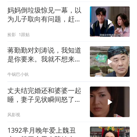
妈妈倒垃圾惊见一幕，以
为儿子取向有问题，赶忙
撮合儿子女友
捡影
1跟贴
蒋勤勤对刘涛说，我知道
是你要来。我就不想来
了，听她说是因为什么
牛锅巴小钒
丈夫结完婚还和婆婆一起
睡，妻子见状瞬间怒了，
下秒竟这样做
风影视
1392芈月晚年爱上魏丑