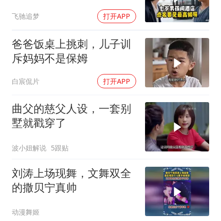
飞驰追梦
打开APP
爸爸饭桌上挑刺，儿子训
斥妈妈不是保姆
白宸侃片
打开APP
曲父的慈父人设，一套别
墅就戳穿了
波小妞解说
5跟贴
刘涛上场现舞，文舞双全
的撒贝宁真帅
动漫舞姬