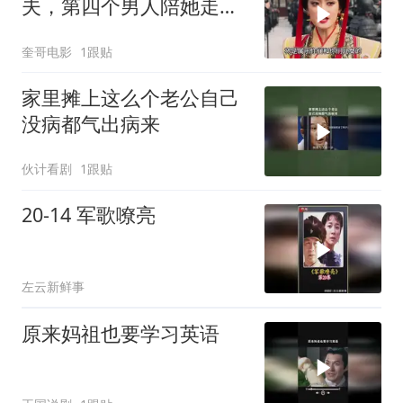
夫，第四个男人陪她走完
一生，芈月传迎来大结
奎哥电影
1跟贴
局！
家里摊上这么个老公自己
没病都气出病来
伙计看剧
1跟贴
20-14 军歌嘹亮
左云新鲜事
原来妈祖也要学习英语