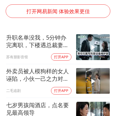
上海大部迎大暴雨
《龙餐馆》 冲奖
打开网易新闻 体验效果更佳
蒯曼挺进WTT横滨冠军赛女单四强
以军士兵把枪口对准中国记者
升职名单没我，5分钟办
笔试第一被劝弃考涉事副校长被撤职
完离职，下楼遇总裁妻子
白海豚5次眼壁置换
解释，我回：刚辞职，与
苏有朋影音馆
打开APP
我无关
构建更高水平的全民健身公共服务体系
外卖员被人模狗样的女人
诬陷，小伙一己之力对抗
资本！
二毛追剧
打开APP
七岁男孩闯酒店，点名要
见最高领导