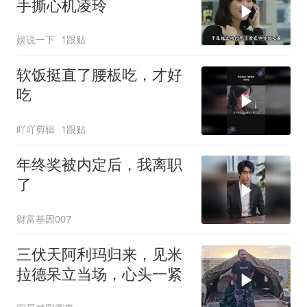
手撕心机凌玲
娱说一下
1跟贴
软饭挺直了腰板吃，才好
吃
吖吖剪辑
1跟贴
年终奖被内定后，我离职
了
财富基因007
三伏天阿利玛归来，见米
拉德呆立当场，心头一紧