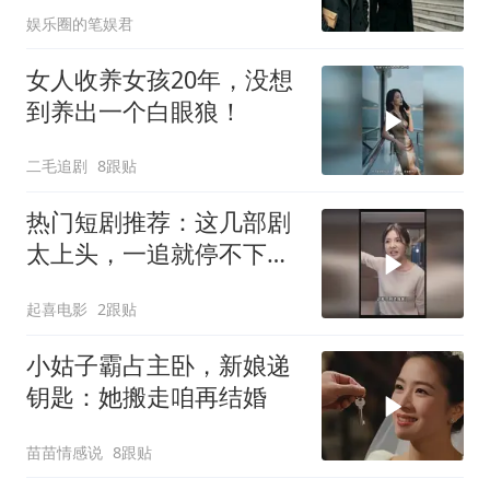
娱乐圈的笔娱君
女人收养女孩20年，没想
到养出一个白眼狼！
二毛追剧
8跟贴
热门短剧推荐：这几部剧
太上头，一追就停不下
来！
起喜电影
2跟贴
小姑子霸占主卧，新娘递
钥匙：她搬走咱再结婚
苗苗情感说
8跟贴