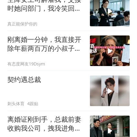
时她问部门，我冷笑回
答：明天
真正能保护你的
刚离婚一分钟，我直接开
除年薪两百万的小叔子，
前婆婆打两百通电
有态度网友19Dsym
契约遇总裁
刺头体育
4跟贴
离婚证刚到手，总裁前妻
收购我公司，拽我进角
落：我来全是为了你