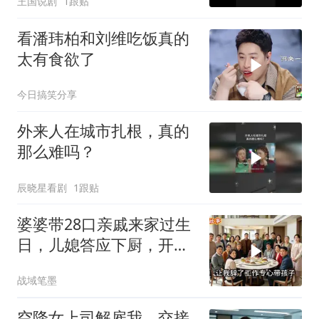
王国说剧
1跟贴
看潘玮柏和刘维吃饭真的
太有食欲了
今日搞笑分享
外来人在城市扎根，真的
那么难吗？
辰晓星看剧
1跟贴
婆婆带28口亲戚来家过生
日，儿媳答应下厨，开饭
时全愣住了
战域笔墨
空降女上司解雇我，交接