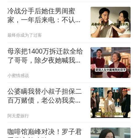
冷战分手后她住男闺蜜
家，一年后来电：不认错
我就嫁人
最终你成为了过客
母亲把1400万拆迁款全给
了哥哥，除夕夜她喊我回
家，我平静地说：不去
小蜜情感说
了，刚花900万给婆婆换
了套别墅
公婆瞒我替小叔子担保二
百万赌债，老公劝我卖房
还债，我冷笑：想得美
阿天爱旅行
咖啡馆巅峰对决！罗子君