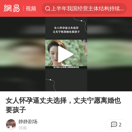
视频
上半年我国经营主体结构持续优化
王传君 《披荆斩棘》
上海：5号线16号线浦江线全线停运
白海豚预计将在浙江苍南到三门一带登陆
今日15时起福州地铁高架区段停运
国足U17与阿森纳决赛取消 并列冠军
王艺迪2-4不敌张本美和止步4强
00:00
05:23
上门女婿出轨女邻居多年被判重婚罪
Play
Ent
full
2025年小学教师减少13.19万
女人怀孕逼丈夫选择，丈夫宁愿离婚也
要孩子
王艺迪无缘横滨赛决赛
泰国：高度重视中国游客旅游体验
静静剧场
2
河南