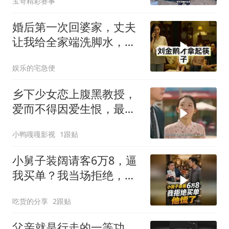
宝哥精彩赛事
婚后第一次回婆家，丈夫
让我给全家端洗脚水，我
笑着答应，转身拨通了一
娱乐的宅急便
个电话
乡下少女恋上腹黑教授，
爱而不得因爱生恨，最终
走上复仇之路
小鸭嘎嘎影视
1跟贴
小舅子装阔请客6万8，逼
我买单？我当场拒绝，他
慌了
吃货的分享
2跟贴
父亲就是行走的一等功