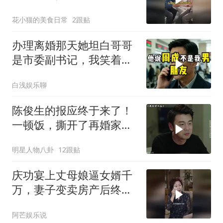
众人泪目
花小猫的美食日常
2跟贴
办理离婚那天她坦白哥哥
是市委副书记，我笑着打
通省委组织部长
白浅娱乐聊
陈俊生的报应终于来了！
一顿饭，撕开了再婚家庭
最残忍的真相
明星人物八卦
12跟贴
庆功宴上丈母娘逼女婿千
万，妻子变卖房产后终看
清家人真面目
阿芒娱乐说