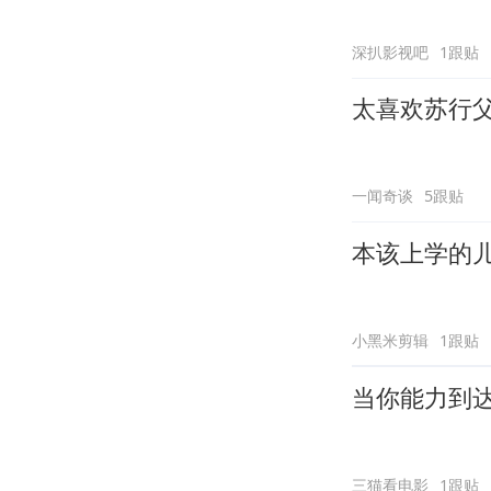
深扒影视吧
1跟贴
太喜欢苏行
一闻奇谈
5跟贴
本该上学的
小黑米剪辑
1跟贴
当你能力到
三猫看电影
1跟贴