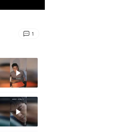
00:48
Enter
fullscreen
1