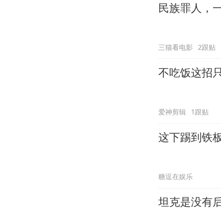
民族罪人，
三猫看电影
2跟贴
不吃饭这招
爱神剪辑
1跟贴
这下踢到铁
糖逗在娱乐
坦克是没有