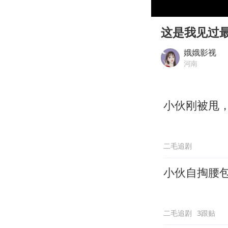
00:00
Play
这是我见过
娥娥影视
河南
小伙刚被甩，
二毛追剧
小伙自掏腰
二毛追剧
3跟贴