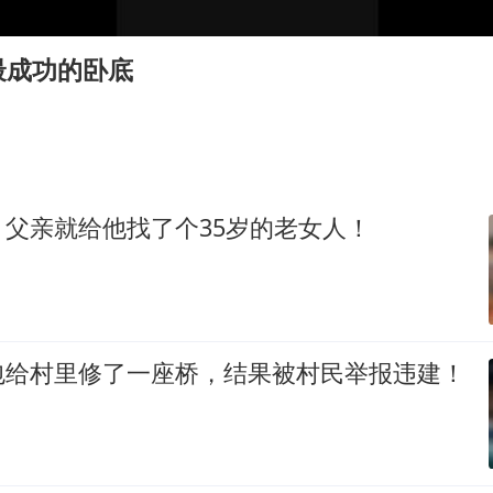
“深圳地面沉降致车辆损坏”不实
外交部发言人就广岛核爆81周年等答记者问
最成功的卧底
感觉全东北都在等7号
多地要求领导干部带头休假
80后女柜员逆袭成4200亿银行副行长
奋进开新局 实干挑大梁
父亲就给他找了个35岁的老女人！
包给村里修了一座桥，结果被村民举报违建！