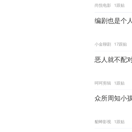
尚悦电影
1跟贴
编剧也是个
小金聊剧
17跟贴
恶人就不配
呵呵剪辑
1跟贴
众所周知小
貂蝉影视
1跟贴