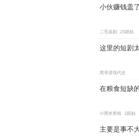
小伙赚钱盖
二毛追剧
25跟贴
这里的短剧
黑哥讲现代史
在粮食短缺
小黑米剪辑
2跟贴
主要是事不