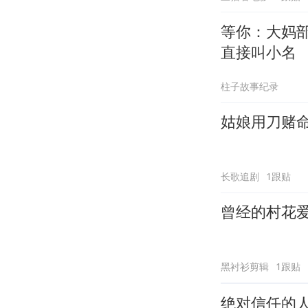
等你：大妈
直接叫小名
柱子故事纪录
姑娘用刀赌
长歌追剧
1跟贴
曾经的村花
黑衬衫剪辑
1跟贴
绝对信任的