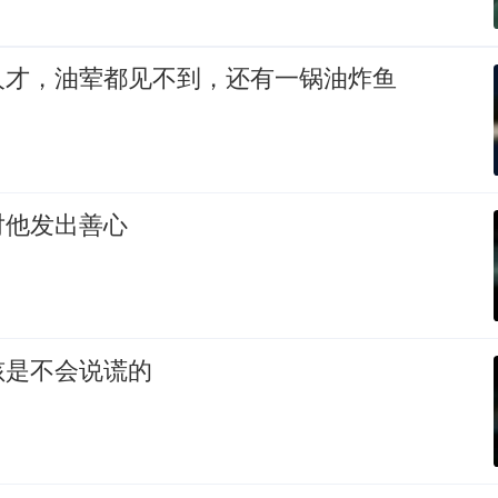
人才，油荤都见不到，还有一锅油炸鱼
对他发出善心
孩是不会说谎的