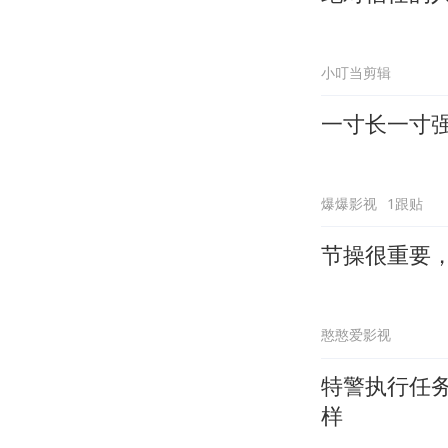
小叮当剪辑
一寸长一寸
爆爆影视
1跟贴
节操很重要
憨憨爱影视
特警执行任
样