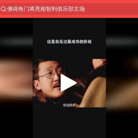
佛得角门将亮相智利俱乐部主场
中方回应是否在太平洋海底开采稀土
宇树科技发行价格150.80元/股
看守所辅警收受10万获刑1年
宇树科技王兴兴身家有望超200亿元
五粮液渠道价一箱上涨近百元
CIA被曝已秘密设立古巴工作组
U17国足1分钟轰2球
泰国一女公务员妆容引争议 本人回应
法国下周开始禁止未经同意的电话营销
村民谈“梅姨”：叫的其实是“媒姨”