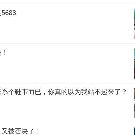
688
翔！
来系个鞋带而已，你真的以为我站不起来了？
，又被否决了！