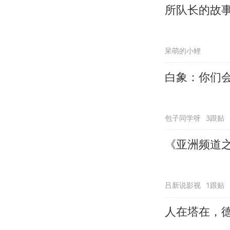
所队长的故
呆萌的小鲤
白象：你们
包子同学呀
3跟贴
《亚洲频道
吕新说影视
1跟贴
人在塔在，