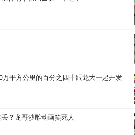
？
00万平方公里的百分之四十跟龙大一起开发
能丢？龙哥沙雕动画笑死人