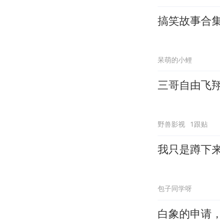
搞笑故事合集5
呆萌的小鲤
三哥自由飞
野兽影视
1跟贴
我只是蹲下
包子同学呀
白象的申请