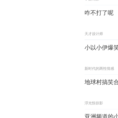
咋不打了呢
天才设计师
小以小伊爆
新时代的两性情感
地球村搞笑
浮光惊掠影
亚洲频道的