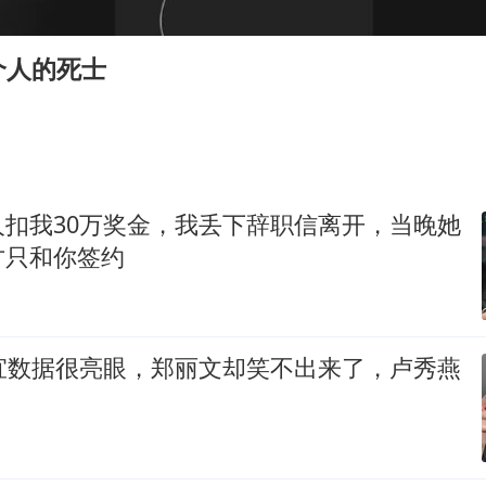
儿科医生漏诊获刑：我认错但不能认罪
媒体：对美制裁中国的帮凶不必客气
个人的死士
如何把百年大党建设得更加坚强有力
日本籍女网红在韩直播时自杀身亡
李亚鹏向地铁吐血女孩捐99999元
余承东口误将24999元电脑报成2499
人扣我30万奖金，我丢下辞职信离开，当晚她
总书记关心百姓身边这些民生大事
方只和你签约
友宜数据很亮眼，郑丽文却笑不出来了，卢秀燕