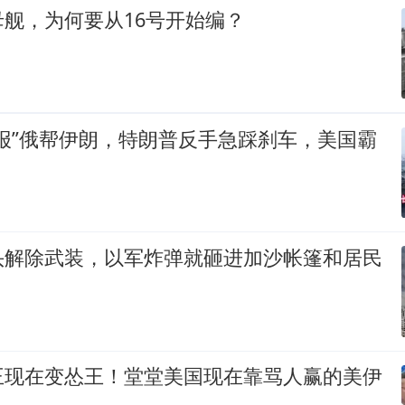
舰，为何要从16号开始编？
报”俄帮伊朗，特朗普反手急踩刹车，美国霸
头解除武装，以军炸弹就砸进加沙帐篷和居民
王现在变怂王！堂堂美国现在靠骂人赢的美伊