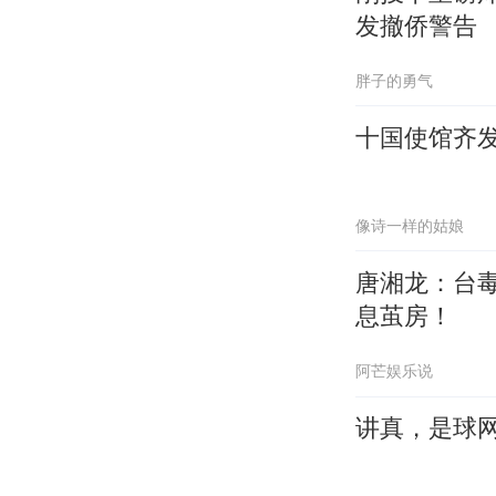
发撤侨警告
胖子的勇气
十国使馆齐
像诗一样的姑娘
唐湘龙：台
息茧房！
阿芒娱乐说
讲真，是球