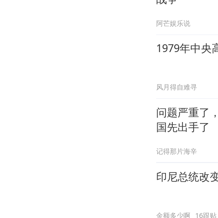
阿芒娱乐说
1979年中
风月得自难寻
问题严重了
国先出手了
记得那片海辛
印尼总统改
金额多少啊
16跟贴