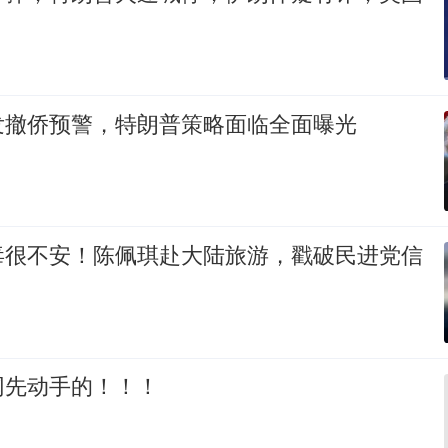
发撤侨预警，特朗普策略面临全面曝光
毒很不安！陈佩琪赴大陆旅游，戳破民进党信
网先动手的！！！