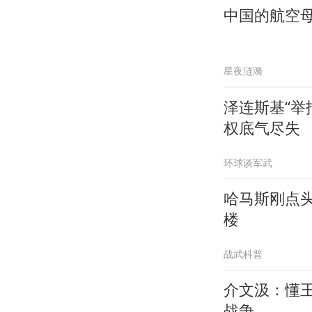
中国的航空母
星夜涟漪
泽连斯基“举
权底气尽失
环球谈军武
哈马斯刚点
楼
战武科普
介文汲：懂
战争