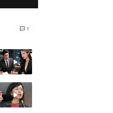
01:01
Enter
fullscreen
1