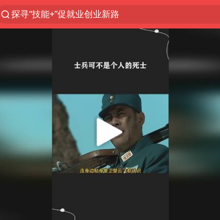
探寻“技能+”促就业创业新路
台风白海豚或在华东沿海登陆
38岁山东财大教授刘海明逝世
41岁女子为鼓励女儿考上985研究生
美国退回1000亿美元关税
24小时不关空调 电费反而更低？
弹药库存告急 美军补货难
河南试行周五下午弹性离岗
银行午休1.5小时 留个窗口行不行
要给全体职工“应休尽休”的底气
“天津之眼”摩天轮附近2人落水