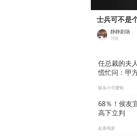
00:00
Play
士兵可不是
静静剧场
河南
任总裁的夫
慌忙问：甲
娱乐小可爱蛙
68％！侯
高下立判
起喜电影