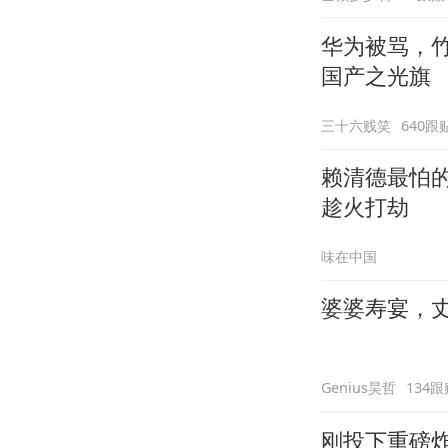
华为被骂，
国产之光旗
三十六贱笑
640跟
赖清德最怕的
趁火打劫
味在中国
婆婆寿宴，
Genius昊哲
134跟
刚投下重磅