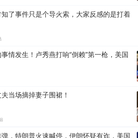
竹知了事件只是个导火索，大家反感的是打着
贴
事情发生！卢秀燕打响“倒赖”第一枪，美国
丈夫当场摘掉妻子围裙！
贴
炸弹，特朗普火速喊停，伊朗怀疑有诈，美国