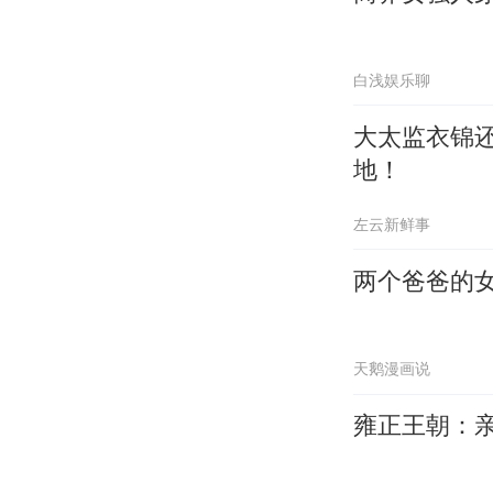
白浅娱乐聊
大太监衣锦
地！
左云新鲜事
两个爸爸的
天鹅漫画说
雍正王朝：