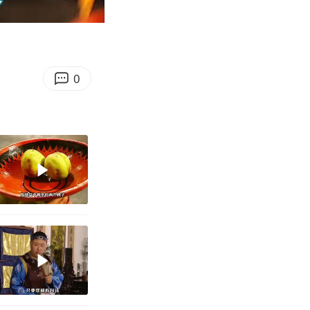
04:50
Enter
fullscreen
0