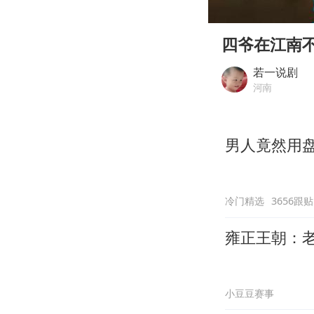
00:00
Play
四爷在江南
若一说剧
河南
男人竟然用
冷门精选
3656跟贴
雍正王朝：
小豆豆赛事