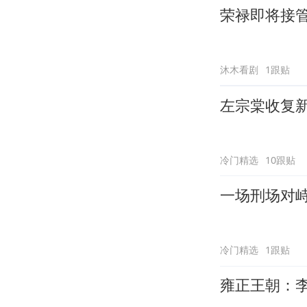
荣禄即将接
沐木看剧
1跟贴
左宗棠收复
冷门精选
10跟贴
一场刑场对
冷门精选
1跟贴
雍正王朝：李