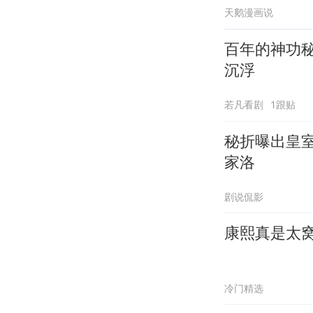
天鹅漫画说
百年的神功
沉浮
若凡看剧
1跟贴
秘折曝出皇
家洛
剧说侃影
康熙真是太
冷门精选