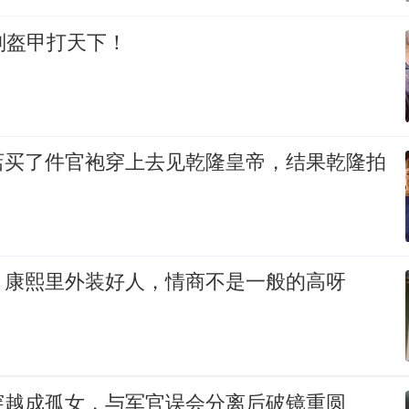
副盔甲打天下！
店买了件官袍穿上去见乾隆皇帝，结果乾隆拍
》康熙里外装好人，情商不是一般的高呀
穿越成孤女，与军官误会分离后破镜重圆