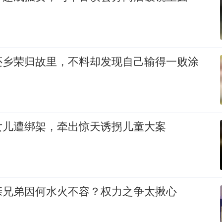
还乡荣归故里，不料却发现自己输得一败涂
女儿遭绑架，牵出惊天诱拐儿童大案
亲兄弟因何水火不容？权力之争太揪心