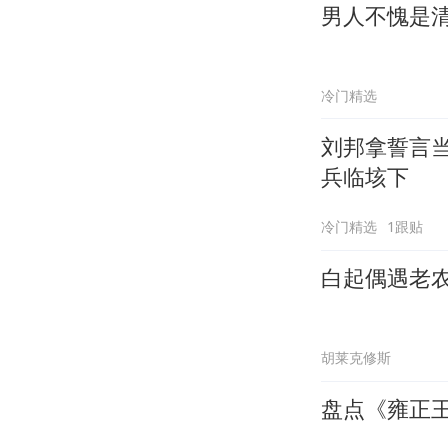
男人不愧是
冷门精选
刘邦拿誓言
兵临垓下
冷门精选
1跟贴
白起偶遇老
胡莱克修斯
盘点《雍正