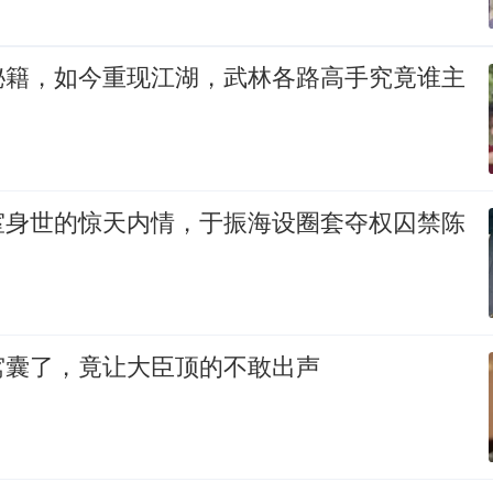
秘籍，如今重现江湖，武林各路高手究竟谁主
室身世的惊天内情，于振海设圈套夺权囚禁陈
窝囊了，竟让大臣顶的不敢出声