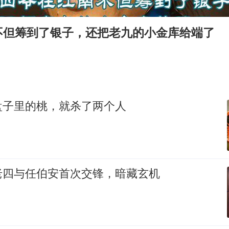
泰国枪击案凶手先杀祖父母后行凶
“立秋的第一杯奶茶”又爆单了
不但筹到了银子，还把老九的小金库给端了
国防部：坚决反制任何闹海挑衅图谋
超颖电子拟投资20.86亿建设新项目
宇树科技中一签需缴款7.54万元
两名乘客在飞机上因调节座椅起冲突
盘子里的桃，就杀了两个人
女儿为争财产堵门阻挠父亲出殡
夯实基础开新局
老四与任伯安首次交锋，暗藏玄机