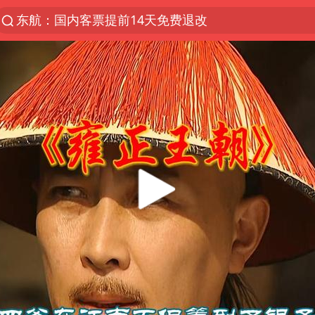
东航：国内客票提前14天免费退改
“电影+”如何激发千亿级消费新活力？
日本试射“战斧”导弹，国防部回应
台风白海豚实时路径
向鹏0-3不敌张本智和
曝韩国足协为外籍裁判员安排色情招待
四川宜宾市高县4.9级地震致1人死亡
广东雷州通报特教老师招聘违规事件
我国外贸延续良好增长态势
“新疆阿勒泰八月能滑雪”不实
陈幸同晋级WTT横滨冠军赛8强