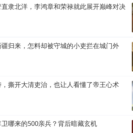
管直隶北洋，李鸿章和荣禄就此展开巅峰对决
新疆归来，怎料却被守城的小吏拦在城门外
峙，撕开大清吏治，也让人看懂了帝王心术
卫哪来的500亲兵？背后暗藏玄机