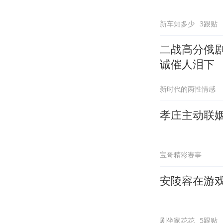
新车知多少
3跟贴
二战高分俄
诚催人泪下
新时代的两性情感
孝庄主动联
宝哥精彩赛事
安陵容在游
剧坐家花花
5跟贴