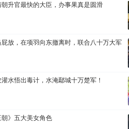
清朝升官最快的大臣，办事果真是圆滑
当屁放，在项羽向东撤离时，联合八十万大军
农灌水悟出毒计，水淹鄢城十万楚军！
王朝》五大美女角色