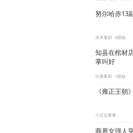
努尔哈赤13
沐木看剧
6跟贴
知县在棺材
掌叫好
行者看剧
1跟贴
《雍正王朝
小豆豆赛事
商界女强人