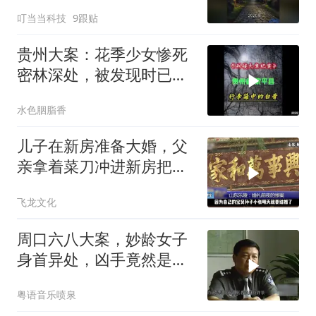
背发凉
叮当当科技
9跟贴
贵州大案：花季少女惨死
密林深处，被发现时已成
为一堆白骨！
水色胭脂香
儿子在新房准备大婚，父
亲拿着菜刀冲进新房把儿
子活活砍死！
飞龙文化
周口六八大案，妙龄女子
身首异处，凶手竟然是以
前的同桌，犯罪片
粤语音乐喷泉