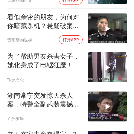
普陀动物世界
打开APP
看似亲密的朋友，为何对
你暗藏杀机？悬疑破案揭
秘
普陀动物世界
打开APP
为了帮助男友杀害女子，
她化身成了电锯狂魔！
飞龙文化
湖南常宁突发惊天杀人
案，特警全副武装震撼全
城
户外阿崭