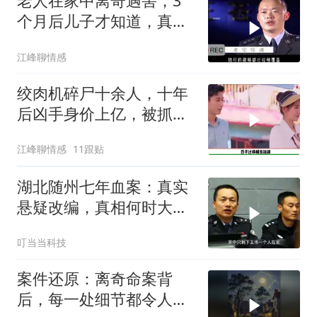
老人在家中离奇遇害，3
个月后儿子才知道，真相
令人难以置信
江峰聊情感
绞肉机碎尸十余人，十年
后凶手身价上亿，被抓后
判决让人解气
江峰聊情感
11跟贴
湖北随州七年血案：真实
悬疑改编，真相何时大
白？
叮当当科技
案件还原：离奇命案背
后，每一处细节都令人脊