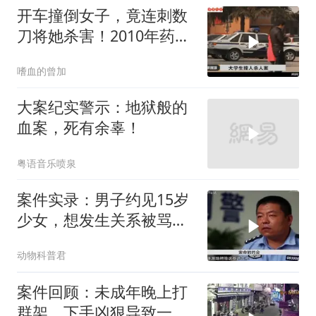
开车撞倒女子，竟连刺数
刀将她杀害！2010年药家
鑫案
嗜血的曾加
大案纪实警示：地狱般的
血案，死有余辜！
粤语音乐喷泉
案件实录：男子约见15岁
少女，想发生关系被骂，
恼羞成怒将其
动物科普君
案件回顾：未成年晚上打
群架，下手凶狠导致一人