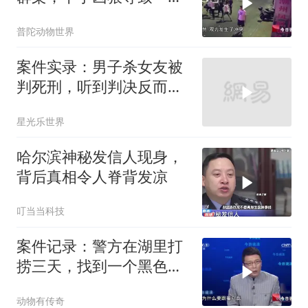
死亡，监控拍下全过程
普陀动物世界
案件实录：男子杀女友被
判死刑，听到判决反而大
笑，简直没人性
星光乐世界
哈尔滨神秘发信人现身，
背后真相令人脊背发凉
叮当当科技
案件记录：警方在湖里打
捞三天，找到一个黑色行
李箱，打开后惊
动物有传奇