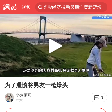
视频
光影经济撬动暑期消费新蓝海
马克·艾伦退出斯诺克中国公开赛
新疆优化调整景区内自驾服务费
上四休三，但降薪1000元，你接受吗？
WTT瑞典大满贯女单签表出炉
情侣平潭拍日出坠崖1死1伤
36岁男演员成景区NPC后人气爆棚
00:00
03:57
全民健身事业高质量发展
Play
Ent
full
台当局重金为“台独”织“皇帝新衣”
为了泄愤将男友一枪爆头
几元成本的AI广告导致千万市值蒸发
小狗茉莉
0
广东
老挝国会主席赛宋蓬逝世