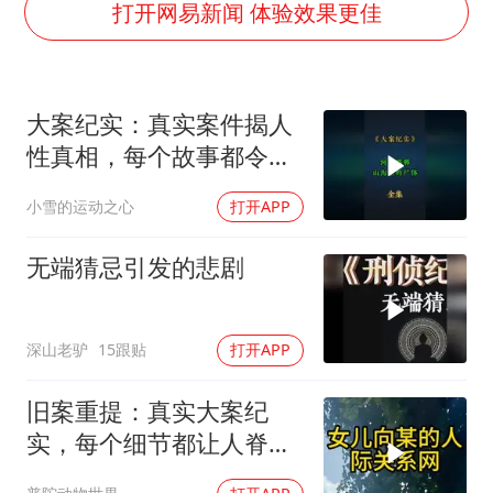
《欢迎来龙餐馆》口碑
打开网易新闻 体验效果更佳
茅台部分直营店飞天茅台提价
白海豚将正面袭击贯穿浙江
大案纪实：真实案件揭人
酒店回应车内过夜被收150元
性真相，每个故事都令人
黄金牛市回来了吗
震撼
小雪的运动之心
打开APP
杭州全市有序停课
乐享全民健身 共筑健康中国
无端猜忌引发的悲剧
深山老驴
15跟贴
打开APP
旧案重提：真实大案纪
实，每个细节都让人脊背
发凉