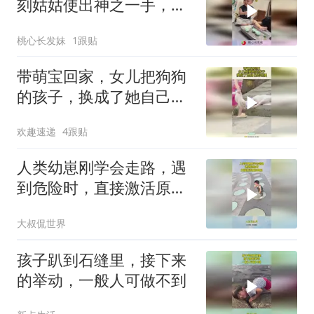
刻姑姑使出神之一手，宝
宝：啥玩意到我嘴里了！
桃心长发妹
1跟贴
带萌宝回家，女儿把狗狗
的孩子，换成了她自己的
玩偶！
欢趣速递
4跟贴
人类幼崽刚学会走路，遇
到危险时，直接激活原始
血脉！
大叔侃世界
孩子趴到石缝里，接下来
的举动，一般人可做不到