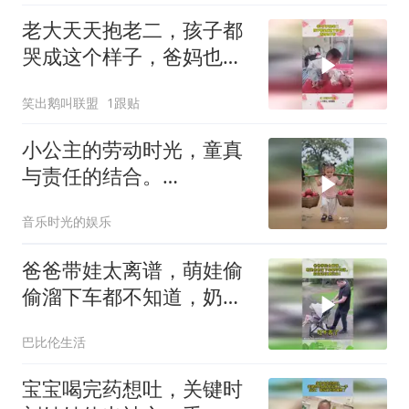
老大天天抱老二，孩子都
哭成这个样子，爸妈也不
管
笑出鹅叫联盟
1跟贴
小公主的劳动时光，童真
与责任的结合。
7668288439776100404
音乐时光的娱乐
爸爸带娃太离谱，萌娃偷
偷溜下车都不知道，奶奶
连夜要赶来！
巴比伦生活
宝宝喝完药想吐，关键时