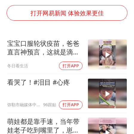
“不建议大家买深色蛋糕”
男子结婚8年3个女儿均非亲生
打开网易新闻 体验效果更佳
男子杀人后逃进深山21年活得像野人
985博士后被曝在妻子孕期出轨后续
宝宝口服轮状疫苗，爸爸
公司“上四休三”但要降薪1000元
直言神预言，这就是滴水
47岁妈妈突然产女 26岁女儿：很震惊
之恩啊！
冬日看生活
打开APP
如何把百年大党建设得更加坚强有力？
看哭了！#泪目 #心疼
弥勒市融媒体中心
96跟贴
打开APP
萌娃都是靠手速，当年带
娃老子吃到嘴里了，崽子