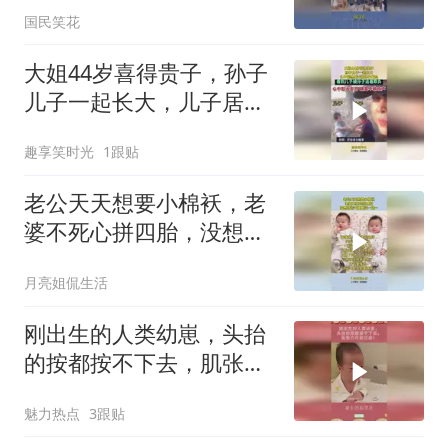
国民笑花
大姐44岁喜得贵子，孙子
儿子一起长大，儿子居然
成天被孙子欺负
趣享笑时光
1跟贴
老公天天想要小棉袄，老
婆不死心拼四胎，没想到
运气爆棚买一送一
月亮姐侃生活
刚出生的人类幼崽，头抬
的按都按不下去，肌张力
可能过高！
魅力热点
3跟贴