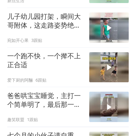
新点生活
儿子幼儿园打架，瞬间大
哥附体，这走路姿势绝
了！
宛如开心果
3跟贴
一个跑不快，一个撵不上
正合适
爱下厨的阿酾
6跟贴
爸爸哄宝宝睡觉，主打一
个简单明了，最后那一下
才是精髓！
趣笑联盟
1跟贴
七个月的小伙子请自重，