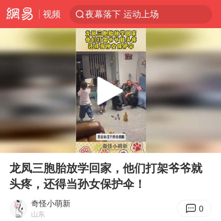
视频
夜幕落下 运动上场
美国将对多晶硅衍生品加征15%关税
泰交通部副部长回应中国人遭歧视手势
改名后的“青海拉面”店
勒沃库森U17主帅盛赞赵松源
台军“汉光秀”开场闹剧多
段绚竞因公牺牲 年仅44岁
00:00
00:12
1岁宝宝碰坏纸巾盒 宝妈被索赔924元
Play
Ent
full
女子开一天一夜空调后二氧化碳中毒
龙凤三胞胎放学回家，他们打架爷爷就
头疼，还得当孙女保护伞！
97岁英国奶奶飞上天再破吉尼斯纪录
“空调24小时开着更省电”不实
奇怪小萌新
0
山东