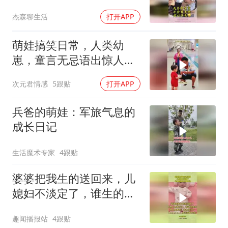
都给我扣出来
杰森聊生活
打开APP
萌娃搞笑日常，人类幼
崽，童言无忌语出惊人：
狗都知道100比30多，傻
次元君情感
5跟贴
打开APP
子才跟你换！
兵爸的萌娃：军旅气息的
成长日记
生活魔术专家
4跟贴
婆婆把我生的送回来，儿
媳妇不淡定了，谁生的谁
带凭啥帮你
趣闻播报站
4跟贴