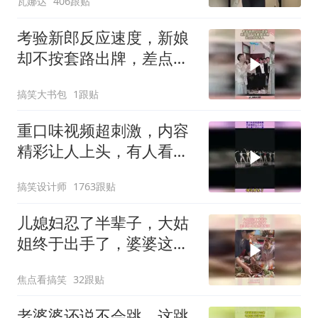
瓦娜达
406跟贴
考验新郎反应速度，新娘
却不按套路出牌，差点当
场丢人！
搞笑大书包
1跟贴
重口味视频超刺激，内容
精彩让人上头，有人看了
不止一遍
搞笑设计师
1763跟贴
儿媳妇忍了半辈子，大姑
姐终于出手了，婆婆这一
脚挨的不冤枉
焦点看搞笑
32跟贴
老婆婆还说不会跳，这跳