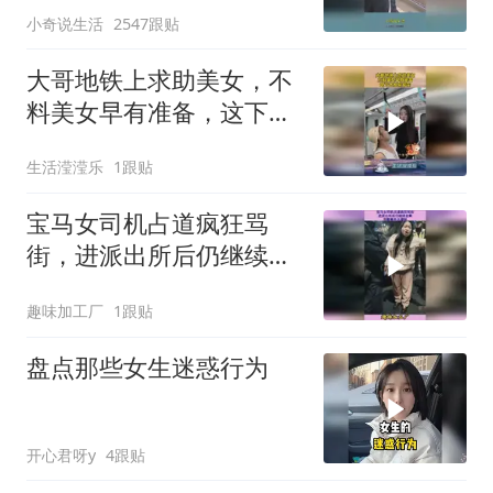
小奇说生活
2547跟贴
大哥地铁上求助美女，不
料美女早有准备，这下大
哥乐开花！
生活滢滢乐
1跟贴
宝马女司机占道疯狂骂
街，进派出所后仍继续发
飙，完整事件大揭秘
趣味加工厂
1跟贴
盘点那些女生迷惑行为
开心君呀y
4跟贴