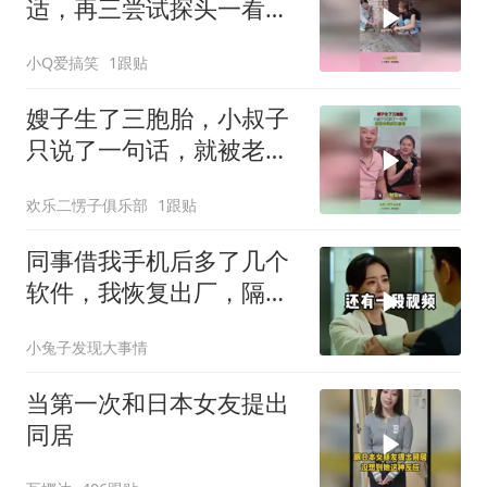
适，再三尝试探头一看，
原来是有人在捣鬼！
小Q爱搞笑
1跟贴
嫂子生了三胞胎，小叔子
只说了一句话，就被老婆
疯狂扇脸
欢乐二愣子俱乐部
1跟贴
同事借我手机后多了几个
软件，我恢复出厂，隔壁
总监竟被带走
小兔子发现大事情
当第一次和日本女友提出
同居