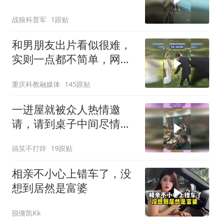
战狼科普军
1跟贴
和男朋友出片看似很难，
实则一点都不简单，网
友：很听话，但听不懂话
重庆科教融媒体
145跟贴
一进屋就被众人热情邀
请，请到桌子中间尽情跳
舞，原来她是大家掌
搞笑不打烊
19跟贴
相亲不小心上错车了，没
想到居然是富婆
脱缰凯Kk