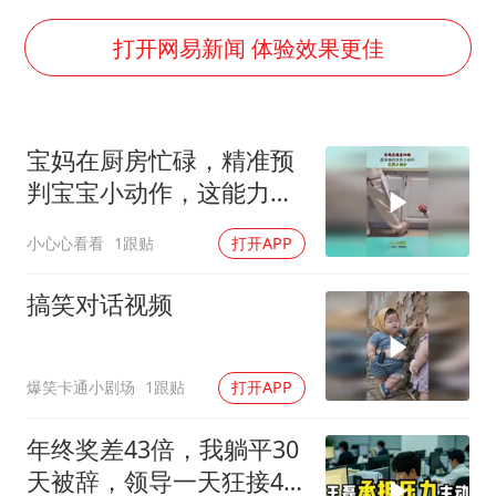
以军士兵把枪口对准中国记者
白海豚在海上打了个结
打开网易新闻 体验效果更佳
上海大部迎大暴雨
方桃子代言广告视频已下架
宝妈在厨房忙碌，精准预
一周大涨超7% 金价为何突然上涨
判宝宝小动作，这能力满
构建更高水平的全民健身公共服务体系
分！
小心心看看
1跟贴
打开APP
搞笑对话视频
爆笑卡通小剧场
1跟贴
打开APP
年终奖差43倍，我躺平30
天被辞，领导一天狂接47