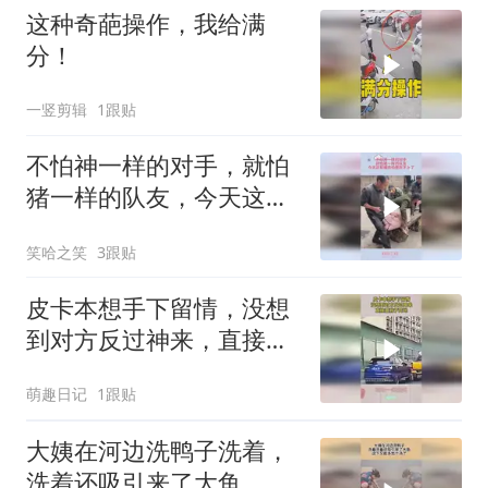
这种奇葩操作，我给满
分！
一竖剪辑
1跟贴
不怕神一样的对手，就怕
猪一样的队友，今天这顿
猪肉怕是吃不上了
笑哈之笑
3跟贴
皮卡本想手下留情，没想
到对方反过神来，直接置
我于死地！
萌趣日记
1跟贴
大姨在河边洗鸭子洗着，
洗着还吸引来了大鱼，这