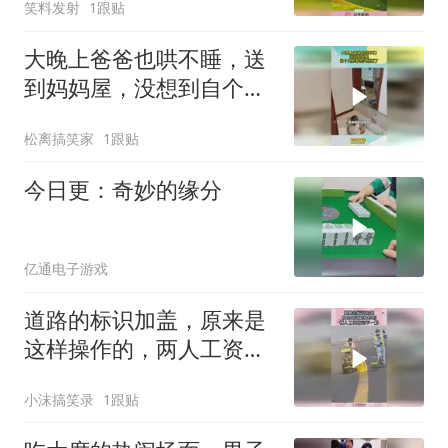
笑料发射
1跟贴
大晚上爸爸也哄不睡，送
到妈妈屋，没想到自个儿
抱着枕头就睡了～#安抚
松离搞笑家
1跟贴
枕头
今日更：奇妙的缘分
亿通电子游戏
道路的标识加盖，原来是
这样操作的，两人工资肯
定不一样！
小沫搞笑录
1跟贴