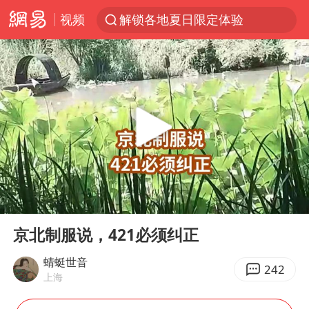
视频
解锁各地夏日限定体验
白海豚将正面袭击贯穿浙江
男童模仿奥特曼从高处跳下致骨折
名创优品一次性内裤 颜面尽失
视频丨中国东方电气集团原党组副书记、董事宋致远被查
香港宏福苑火灾或由烟头引起
实时追踪台风白海豚
00:00
03:37
浙江台州《告全体市民书》
Play
Ent
full
女主硬加吻戏短剧已下架
京北制服说，421必须纠正
上海多家景点临时闭园或调整运营时间
蜻蜓世音
242
上海
郑丽文：台湾从来没有“独立”过