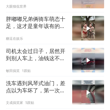
放狗咬真没绷住！
大眼猫侃世界
胖嘟嘟兄弟俩骑车萌态十
足，这才是童年该有的模
样！
糖逗在娱乐
司机太会过日子，居然开
到别人车上，油钱这不省
出来了！
敏田搞笑
1跟贴
洗车遇到风琴式油门，差
点以为车坏了，第一次见
这样的设计！
文成搞笑家
5跟贴