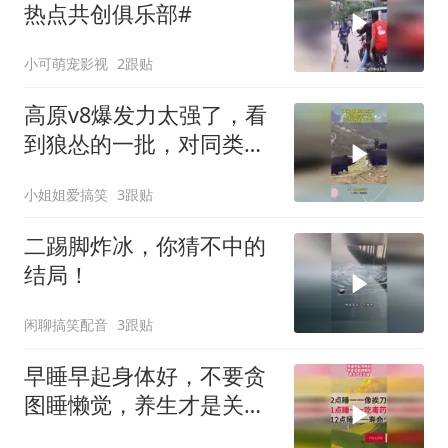
热点共创俱乐部#
小可萌宠影视
2跟贴
高原v8爆发力太强了，看
到狼怂的一批，对同类感
觉天下无敌
小姐姐爱搞笑
3跟贴
二踢脚炸冰，你猜不中的
结局！
闲聊搞笑配音
3跟贴
早睡早起身体好，不要贪
图睡懒觉，养生才是关
键！