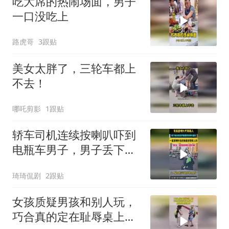
吃大席的热闹场面，男子
一口没吃上
路虎哥
3跟贴
美女太胖了，三轮车都上
不去！
哪吒剪影
1跟贴
轿车司机连续按喇叭吓到
电瓶车男子，男子丢下电
动车扬长而去！
琦琦侃剧
2跟贴
女孩质疑男孩和别人玩，
巧合真的定在耻辱桌上，