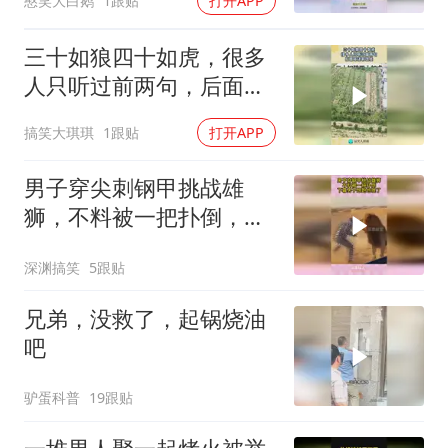
憨笑大白鹅
1跟贴
打开APP
三十如狼四十如虎，很多
人只听过前两句，后面竟
还有这些！
搞笑大琪琪
1跟贴
打开APP
男子穿尖刺钢甲挑战雄
狮，不料被一把扑倒，下
幕男子想跑也晚了
深渊搞笑
5跟贴
兄弟，没救了，起锅烧油
吧
驴蛋科普
19跟贴