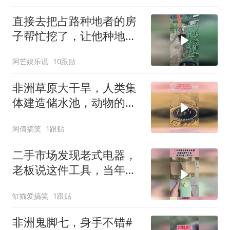
直接去把占路种地者的房
子帮忙挖了，让他种地，
因为他喜欢地
阿芒娱乐说
10跟贴
非洲草原大干旱，人类集
体建造储水池，动物的会
感谢他们吗？
阿倩搞笑
1跟贴
二手市场发现老式电器，
老板说这件工具，当年价
值三千以上！
缸猫爱搞笑
1跟贴
非洲鬼脚七，身手不错#