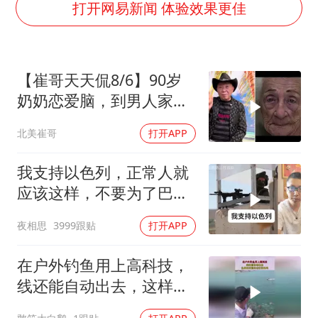
董璇小酒窝朵朵为佟丽娅庆生
打开网易新闻 体验效果更佳
媒体：“内容由AI生成”不是免责盾牌
多个明星演唱会取消
【崔哥天天侃8/6】90岁
西贝创始人贾国龙押注鲜羊赛道
奶奶恋爱脑，到男人家索
女儿为争财产堵门阻挠父亲出殡
吻求爱
北美崔哥
打开APP
美国AI开始攻击真人了
人民的健康、体质、幸福一脉相承
我支持以色列，正常人就
应该这样，不要为了巴勒
斯坦圣母了
夜相思
3999跟贴
打开APP
在户外钓鱼用上高科技，
线还能自动出去，这样的
话能自动收回来吗