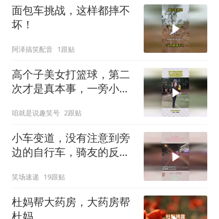
面包车挑战，这样都摔不
坏！
阿泽搞笑配音
1跟贴
高个子美女打篮球，第二
次才是真本事，一旁小伙
发现笑早了
咱就是说趣笑号
2跟贴
小车变道，没有注意到旁
边的自行车，骑友的反应
太真实！
笑场速递
19跟贴
杜妈帮大药房，大药房帮
杜妈