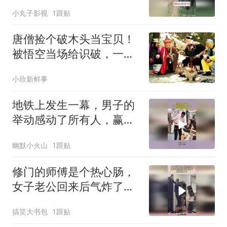
小丸子影视
1跟贴
唐僧捡个破木头当宝贝！
被悟空当场给识破，一点
面子都不留
小欣新鲜事
地铁上发生一幕，男子的
举动感动了所有人，赢得
最高的尊重
幽默小火山
1跟贴
修门的师傅是个热心肠，
女子老公回来后气炸了，
太侮辱人了！
搞笑大书包
1跟贴