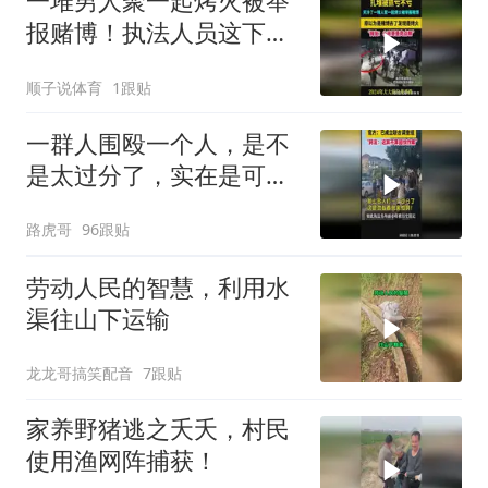
一堆男人聚一起烤火被举
报赌博！执法人员这下尴
尬了！
顺子说体育
1跟贴
一群人围殴一个人，是不
是太过分了，实在是可
恨！
路虎哥
96跟贴
劳动人民的智慧，利用水
渠往山下运输
龙龙哥搞笑配音
7跟贴
家养野猪逃之夭夭，村民
使用渔网阵捕获！