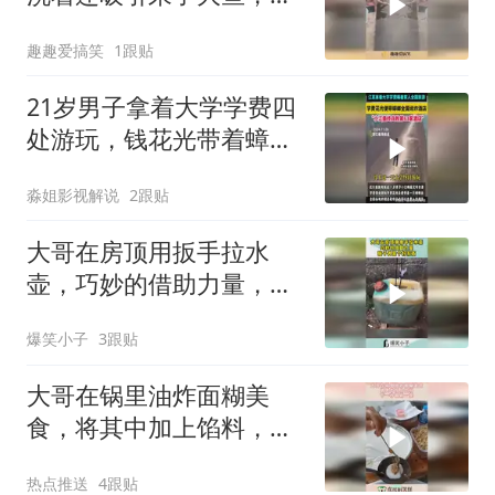
下又能多加个汤了！
趣趣爱搞笑
1跟贴
21岁男子拿着大学学费四
处游玩，钱花光带着蟑螂
四处讹诈酒店被抓
淼姐影视解说
2跟贴
大哥在房顶用扳手拉水
壶，巧妙的借助力量，脑
子真是个好东西！
爆笑小子
3跟贴
大哥在锅里油炸面糊美
食，将其中加上馅料，下
一秒眼前一亮！
热点推送
4跟贴