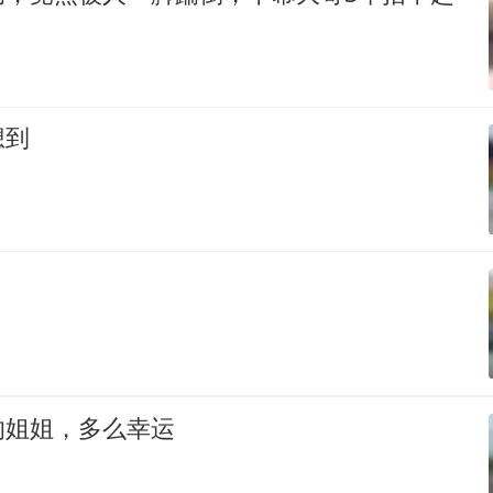
想到
的姐姐，多么幸运