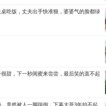
上桌吃饭，丈夫出手快准狠，婆婆气的脸都绿
子很甜，下一秒闺蜜来尝尝，最后笑的直不起
奶，竟然被人一脚踹倒，下幕大哥3年抬不起