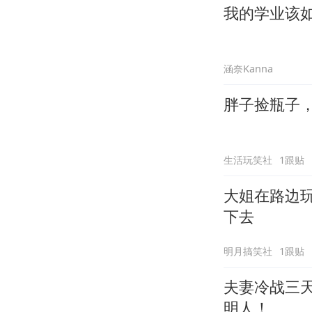
我的学业该
涵奈Kanna
胖子捡瓶子
生活玩笑社
1跟贴
大姐在路边
下去
明月搞笑社
1跟贴
夫妻冷战三
明人！