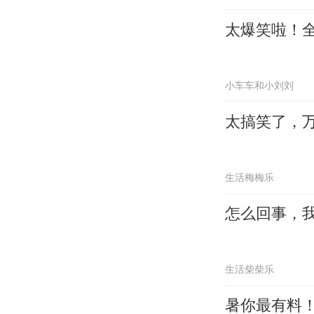
太爆笑啦！
小车车和小刘刘
太搞笑了，
生活梅梅乐
怎么回事，
生活柴柴乐
暑你最有料