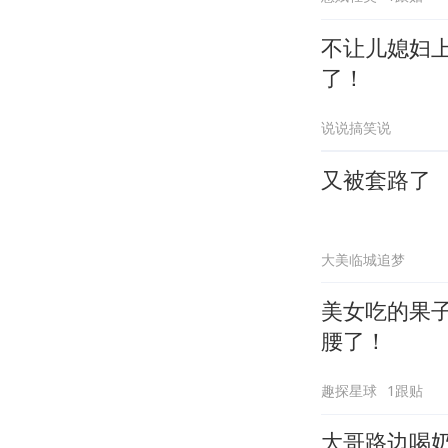
不让儿媳妇
了！
说说搞笑说
又被套路了
大美临城追梦
美女吃的果
腰了！
趣探星球
1跟贴
大哥路边喝