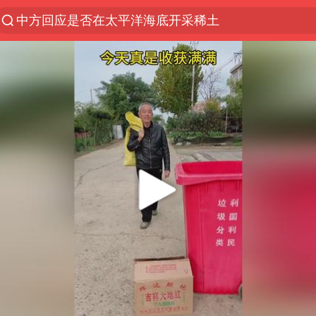
中方回应是否在太平洋海底开采稀土
看守所辅警收受10万获刑1年
宇树科技发行价格150.80元/股
宇树科技王兴兴身家有望超200亿元
五粮液渠道价一箱上涨近百元
CIA被曝已秘密设立古巴工作组
法国将禁止“未经同意的电话营销”
吉林一“温度计大楼”读数爆表
贵州轮胎子公司获美国退税8136万
“深圳地面沉降致车辆损坏”不实
泰国一女公务员妆容引争议 本人回应