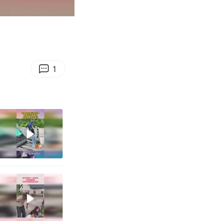
00:14
Enter
fullscreen
1