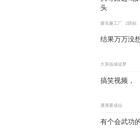
头
爆笑趣工厂
2跟贴
结果万万没
大美临城追梦
搞笑视频，
潘潘要成仙
有个会武功