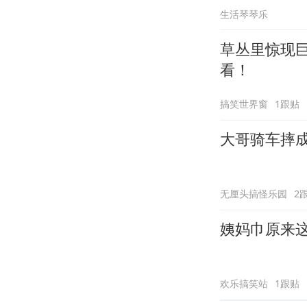
生活琴琴乐
草丛里惊现
看！
搞笑世界窗
1跟贴
大哥骑车摔
无厘头搞怪乐园
2
姨妈巾原来
欢乐搞笑站
1跟贴