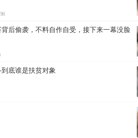
跟贴
婆背后偷袭，不料自作自受，接下来一幕没脸
贴
—到底谁是扶贫对象