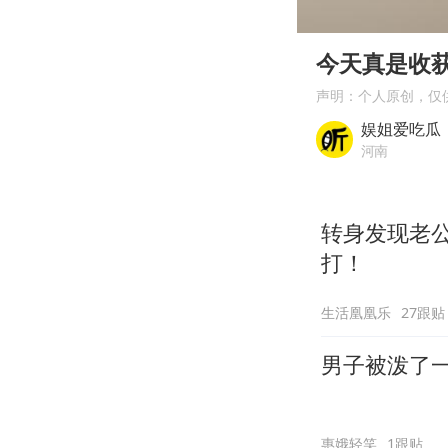
00:00
Play
今天真是收
声明：个人原创，仅
娱姐爱吃瓜
河南
转身发现老
打！
生活凰凰乐
27跟贴
男子被泼了
惠娥轻笑
1跟贴