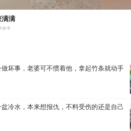
女子利用漏洞0元薅走3000多件家电
80后女柜员逆袭成4200亿银行副行长
获满满
27岁女子成组织卖淫集团主犯被通缉
供参考
24小时不关空调 电费会更低吗
东方甄选被判赔偿江小白30万元
奋进开新局 实干挑大梁
公做坏事，老婆可不惯着他，拿起竹条就动手
一盆冷水，本来想报仇，不料受伤的还是自己