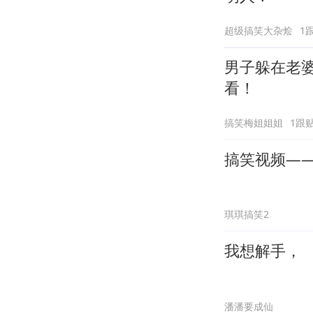
超级搞笑大杂烩
1
男子躲在老
看！
搞笑梅姐姐姐
1跟
搞笑视频—
琪琪搞笑2
我想解手，
潘潘要成仙