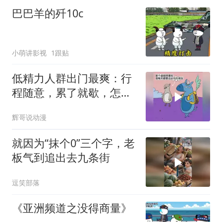
巴巴羊的歼10c
小萌讲影视
1跟贴
低精力人群出门最爽：行
程随意，累了就歇，怎么
省力怎么来
辉哥说动漫
就因为“抹个0”三个字，老
板气到追出去九条街
逗笑部落
《亚洲频道之没得商量》