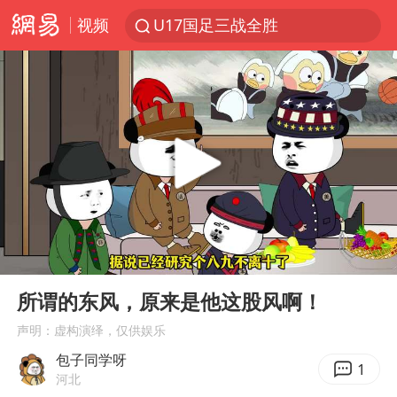
视频
U17国足三战全胜
男子结婚8年发现3个女儿均非亲生
台风白海豚最新路径研判来了
OpenAI为免费用户升级GPT-5.6 Luna
申军良称梅姨的实际年龄仍是谜
我国编制完成新版全月地质图
对话重庆地铁吐血女孩
00:00
02:32
毛宁转发梯田音乐会视频海外网友赞叹
Play
Ent
full
8月部分地区可达40℃-45℃
所谓的东风，原来是他这股风啊！
美股三大指数集体收跌 西数跌超13%
声明：虚构演绎，仅供娱乐
包子同学呀
巡查组提问 工作人员偷用手机查答案
1
河北