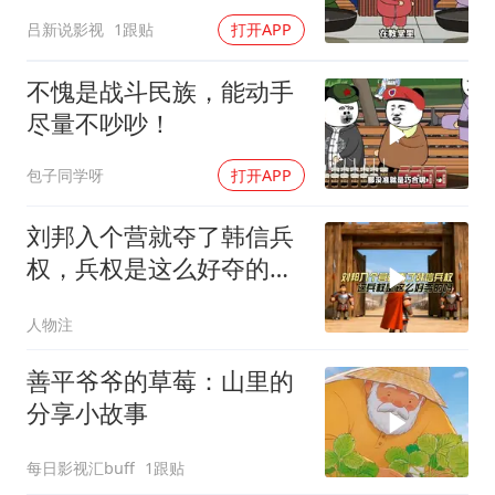
吕新说影视
1跟贴
打开APP
不愧是战斗民族，能动手
尽量不吵吵！
包子同学呀
打开APP
刘邦入个营就夺了韩信兵
权，兵权是这么好夺的
吗，看看刘邦的办法
人物注
善平爷爷的草莓：山里的
分享小故事
每日影视汇buff
1跟贴