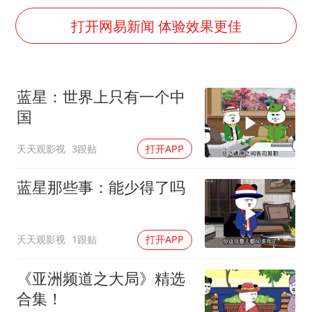
看守所辅警收受10万获刑1年
打开网易新闻 体验效果更佳
现代版摸金校尉落网查获400多枚古币
消费新图景｜多举措提升消费体验 释放夏日经济活力
泰国一女公务员妆容引争议 本人回应
蓝星：世界上只有一个中
女子利用漏洞0元薅走3000多件家电
国
奋进开新局 实干挑大梁
天天观影视
3跟贴
打开APP
蓝星那些事：能少得了吗
天天观影视
1跟贴
打开APP
《亚洲频道之大局》精选
合集！