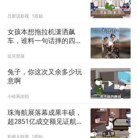
吕新说影视
1跟贴
女孩本想拖拉机潇洒飙
车，谁料一句话摔的四脚
朝天
逗笑部落
兔子，你这次又余多少玩
意啊
小哈风街拍
珠海航展落幕成果丰硕，
超2851亿成交额见证航空
航天盛事影响力
影视大联盟
1跟贴