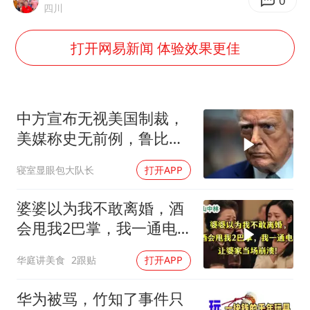
香港殿堂级填词人黎彼得因病离世 终年76岁
0
四川
李亚鹏向地铁吐血女孩捐99999元
打开网易新闻 体验效果更佳
FIFA官方支持因凡蒂诺
41岁女子为鼓励女儿考上985研究生
乘客脱鞋散发异味 司机提醒反被怼
中方宣布无视美国制裁，
日本籍女网红在韩直播时自杀身亡
美媒称史无前例，鲁比
奥：或追加二次制裁
恩比德变瘦引热议
寝室显眼包大队长
打开APP
总书记关心百姓身边这些民生大事
婆婆以为我不敢离婚，酒
会甩我2巴掌，我一通电
话让婆家当场懵了
华庭讲美食
2跟贴
打开APP
华为被骂，竹知了事件只