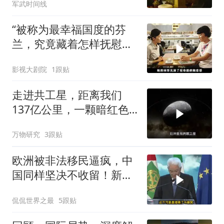
军武时间线
“被称为最幸福国度的芬
兰，究竟藏着怎样抚慰人
心的烟火气
影视大剧院
1跟贴
走进共工星，距离我们
137亿公里，一颗暗红色
的矮行星！
万物研究
3跟贴
欧洲被非法移民逼疯，中
国同样坚决不收留！新规
落地专治3大乱象
侃侃世界之最
5跟贴