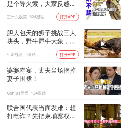
是个导火索，大家反感的
是打着国产之光旗
三十六贱笑
624跟贴
打开APP
胆大包天的狮子挑战三大
块头，野牛犀牛大象，草
不是白吃的！
生命视角
4跟贴
打开APP
婆婆寿宴，丈夫当场摘掉
妻子围裙！
Genius昊哲
134跟贴
联合国代表当面发难：想
打电诈？先把柬埔寨权贵
的底裤扒了！