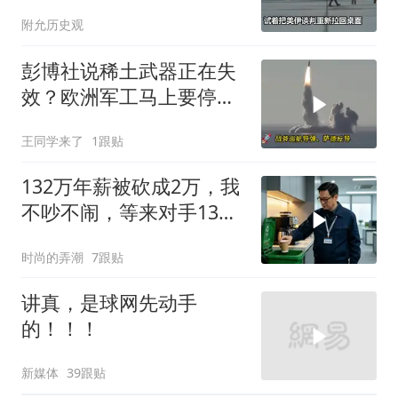
普敢不敢接
附允历史观
彭博社说稀土武器正在失
效？欧洲军工马上要停
产，美国砸钱建厂远水不
王同学来了
1跟贴
解近渴
132万年薪被砍成2万，我
不吵不闹，等来对手13倍
年薪挖我
时尚的弄潮
7跟贴
讲真，是球网先动手
的！！！
新媒体
39跟贴