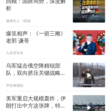
回顾：国际局势，深度解
析
健身狂人
1跟贴
爆笑相声：《一箭三雕》
老郭 谦哥
九哥哥车评
乌军猛击俄空降精锐部
队，双向挤压关键战略支
点
琴音缭绕回
美军重启大规模轰炸，伊
朗打出中方这张牌，特朗