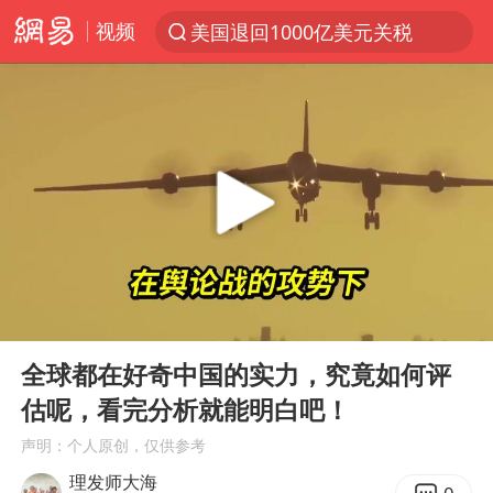
视频
美国退回1000亿美元关税
探寻“技能+”促就业创业新路
顾客结账把钱扔地上 服务员霸气扔回
38岁山东财大教授刘海明逝世
被泰航拒载中国乘客：免费改签没兑现
陕西柞水遭遇暴雨五千余户群众转移
银行午休1.5小时 留个窗口行不行
00:00
09:46
台风白海豚或在华东沿海登陆
Play
Ent
full
弹药库存告急 美军补货难
全球都在好奇中国的实力，究竟如何评
估呢，看完分析就能明白吧！
沙特否认与胡塞武装举行会谈
声明：个人原创，仅供参考
如何把百年大党建设得更加坚强有力
理发师大海