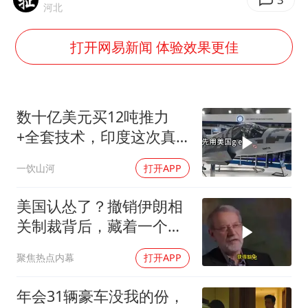
河北
新疆景区自驾服务费改为按车收费
打开网易新闻 体验效果更佳
网传《披荆斩棘2026》名单
女主硬加吻戏短剧已下架
浙江台州《告全体市民书》
数十亿美元买12吨推力
香港宏福苑火灾或由烟头引起
+全套技术，印度这次真
人民的健康、体质、幸福一脉相承
要搞定航发
一饮山河
打开APP
美国认怂了？撤销伊朗相
关制裁背后，藏着一个说
不出口的尴尬
聚焦热点内幕
打开APP
年会31辆豪车没我的份，