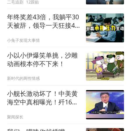
二毛追剧
12跟贴
年终奖差43倍，我躺平30
天被辞，领导一天狂接47
个退单电话
小兔子发现大事情
小以小伊爆笑单挑，沙雕
动画根本停不下来！
新时代的两性情感
小舰长激动坏了！中美黄
海空中真相曝光！歼16狗
美军F16！解放军南海绝
聚闻探长
对武力！