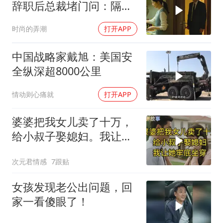
辞职后总裁堵门问：隔壁
楼你买的？
时尚的弄潮
打开APP
中国战略家戴旭：美国安
全纵深超8000公里
情动则心痛就
打开APP
婆婆把我女儿卖了十万，
给小叔子娶媳妇。我让她
牢底坐穿！
次元君情感
7跟贴
女孩发现老公出问题，回
家一看傻眼了！