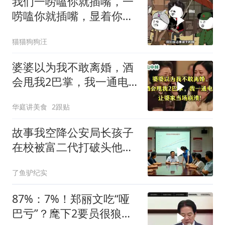
我们一唠嗑你就插嘴，一
唠嗑你就插嘴，显着你
了？
猫猫狗狗汪
婆婆以为我不敢离婚，酒
会甩我2巴掌，我一通电
话让婆家当场懵了
华庭讲美食
2跟贴
故事我空降公安局长孩子
在校被富二代打破头他爹
叫嚣开个价
了鱼驴纪实
87%：7%！郑丽文吃“哑
巴亏”？麾下2要员很狼