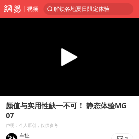
解锁各地夏日限定体验
视频
金饰克价一夜涨回1300元
河南重大刑事案嫌疑人落网
峰哥 汪海林
西湖突现狂风暴雨 游客瞬间被浇透
富婆带资进组给自己硬加60多场吻戏
视频丨中国东方电气集团原党组副书记、董事宋致远被查
梁家辉：到内地拍戏不是北上是回归
00:00
08:20
Play
Ent
白海豚将正面袭击贯穿浙江
full
颜值与实用性缺一不可！ 静态体验MG
酒店回应车内过夜被收150元
07
“不怕六爷挂得多 就怕六爷挂一颗”
声明：个人原创，仅供参考
牛津大学一纸声明甩不了锅
车扯
3