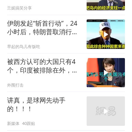
狈，国民党未来堪忧
兰妮搞笑分享
伊朗发起“斩首行动”，24
小时后，特朗普取消行
动？美开始撤侨
早起的鸟儿有饭吃
被西方认可的大国只有4
个，印度被排除在外，为
何只能算准大国？
外围打击
讲真，是球网先动手
的！！！
新媒体
40跟贴