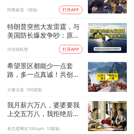
窝，靶标惨状让台军急眼
阿离家居
1跟贴
打开APP
了
特朗普突然大发雷霆，与
美国防长爆发争吵：原来
你们都在骗我
许侶很机智
打开APP
希望景区都能少一点套
路，多一点真诚！共创良
好旅游环境！
大秦论道
595跟贴
我月薪六万八，婆婆要我
上交五万八，我拒绝后她
换了门锁，12天后我决意
有态度网友19Dsym
10跟贴
离婚