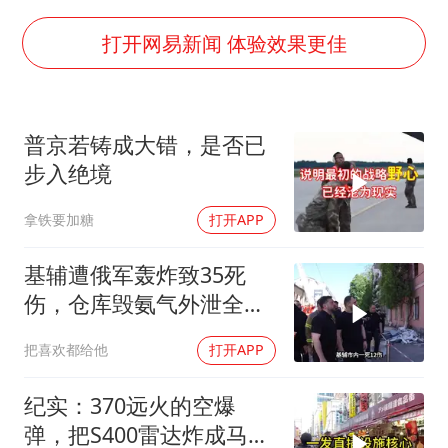
2025年小学教师减少13.19万
王艺迪无缘横滨赛决赛
打开网易新闻 体验效果更佳
泰国：高度重视中国游客旅游体验
于东来直播和胖东来核心团队开会
普京若铸成大错，是否已
上海大部迎大暴雨
步入绝境
《龙餐馆》 冲奖
拿铁要加糖
打开APP
蒯曼挺进WTT横滨冠军赛女单四强
构建更高水平的全民健身公共服务体系
基辅遭俄军轰炸致35死
伤，仓库毁氨气外泄全城
警报
把喜欢都给他
打开APP
纪实：370远火的空爆
弹，把S400雷达炸成马蜂