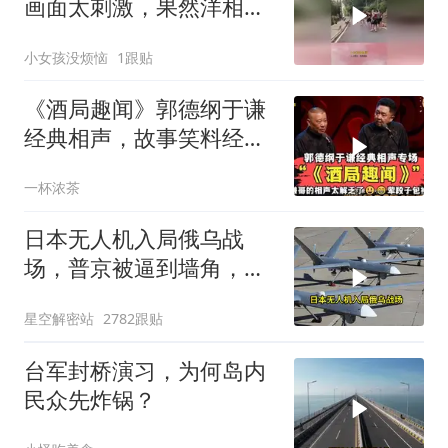
画面太刺激，果然洋相还
得洋人出！
小女孩没烦恼
1跟贴
《酒局趣闻》郭德纲于谦
经典相声，故事笑料经典
不断！
一杯浓茶
日本无人机入局俄乌战
场，普京被逼到墙角，这
场仗只剩下死战一条路
星空解密站
2782跟贴
台军封桥演习，为何岛内
民众先炸锅？