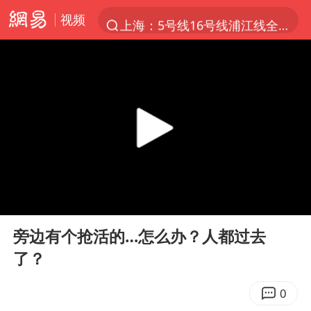
视频
上海：5号线16号线浦江线全线停运
上半年我国经营主体结构持续优化
上海有出现龙卷潜势
上海全域长途客运班次全部停运
今日15时起福州地铁高架区段停运
白海豚逼近浙闽沿海
1枚就能让航母瘫痪 轰-6J实力有多强
00:00
00:00
王艺迪2-4不敌张本美和止步4强
Play
Ent
full
国足U17与阿森纳决赛取消 并列冠军
旁边有个抢活的…怎么办？人都过去
了？
上门女婿出轨女邻居多年被判重婚罪
王传君 《披荆斩棘》
0