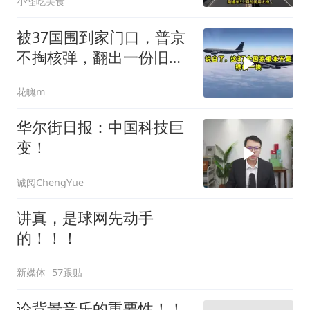
小怪吃美食
被37国围到家门口，普京
不掏核弹，翻出一份旧合
同
花魄m
华尔街日报：中国科技巨
变！
诚阅ChengYue
讲真，是球网先动手
的！！！
新媒体
57跟贴
论背景音乐的重要性！！