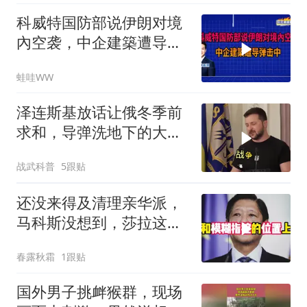
科威特国防部说伊朗对境
內空袭，中企建築遭导弹
击中｜介文汲.谢寒冰.张
蛙哇WW
延廷｜辣晚报20260806
泽连斯基放话让俄冬季前
求和，导弹洗地下的大饼
画给谁看
战武科普
5跟贴
还没来得及清理亲华派，
马科斯没想到，莎拉这次
居然换了打法！
春露秋霜
1跟贴
国外男子挑衅猴群，现场