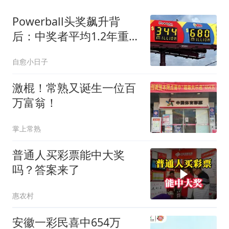
Powerball头奖飙升背
后：中奖者平均1.2年重回
痛苦，彩球竟由神秘生物
自愈小日子
产下
激棍！常熟又诞生一位百
万富翁！
掌上常熟
普通人买彩票能中大奖
吗？答案来了
惠农村
安徽一彩民喜中654万