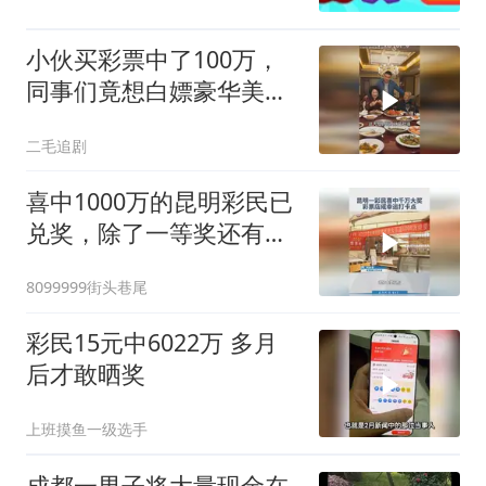
小伙买彩票中了100万，
同事们竟想白嫖豪华美
食，太不要脸！
二毛追剧
喜中1000万的昆明彩民已
兑奖，除了一等奖还有一
串小奖，是谁流下了羡慕
8099999街头巷尾
的口水…… #体彩 #超级大
乐透 #中奖
彩民15元中6022万 多月
后才敢晒奖
上班摸鱼一级选手
成都一男子将大量现金在