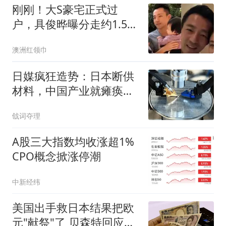
明白一切
刚刚！大S豪宅正式过
户，具俊晔曝分走约1.5
亿，S妈无份！汪小菲还
澳洲红领巾
多年房贷竟成局外人？
日媒疯狂造势：日本断供
材料，中国产业就瘫痪？
真相没那么简单
戗词夺理
A股三大指数均收涨超1%
CPO概念掀涨停潮
中新经纬
美国出手救日本结果把欧
元"献祭"了 贝森特回应质