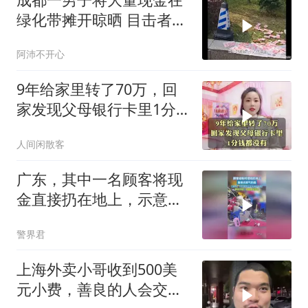
绿化带摊开晾晒 目击者：
一坨可能有十万
阿沛不开心
9年给家里转了70万，回
家发现父母银行卡里1分
钱都没有
人间闲散客
广东，其中一名顾客将现
金直接扔在地上，示意服
务员去捡，服务员弯腰捡
警界君
起后霸气回应
上海外卖小哥收到500美
元小费，善良的人会交好