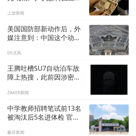
疑
上游新闻
美国国防部新动作后，外
媒注意到：中国这个动作
不寻常不简单
DS北风
王腾吐槽SU7自动泊车故
障上热搜，此前因涉密被
小米辞退
ZAKER新闻
中学教师招聘笔试前13名
被淘汰后5名进体检 官方
通报
极目新闻