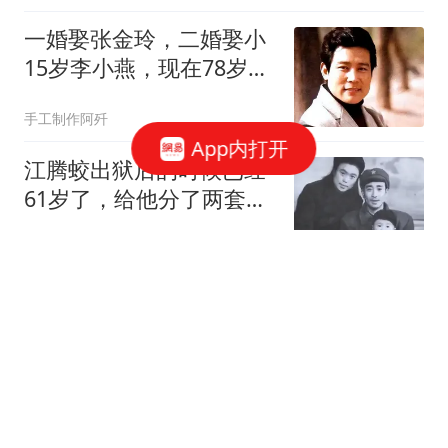
一婚娶张金玲，二婚娶小
15岁李小燕，现在78岁婚
姻生活很幸福
手工制作阿歼
App内打开
江腾蛟出狱后的时候已经
61岁了，给他分了两套两
居室，还做出了4个安排
贱议你读史
隐忍147年！琉球老将高
呼自治，驱赶美军，点名
要求中国入局！
话史官1
美媒：若与中俄爆发地区