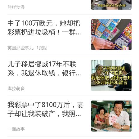
运
熊样动漫
中了100万欧元，她却把
彩票扔进垃圾桶！一群环
卫工帮她翻6吨垃圾，真
英国那些事儿
1跟贴
找到了！
儿子移居挪威17年不联
系，我退休取钱，银行告
知有笔88万转账和留
库拉萌多
我彩票中了8100万后，妻
子却让我装破产，我照做
了，2个月后老家拆迁，
一面故事
父亲喊我回去分钱，我才