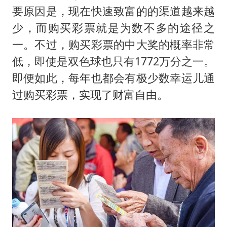
曝美拒绝乌增购“爱国者”导弹请求
要原因是，现在快速致富的的渠道越来越
改名后的“青海拉面”店
少，而购买彩票就是为数不多的途径之
中国女篮热身赛7日将战尼日利亚
一。不过，购买彩票的中大奖的概率非常
台风灿鸿未来对中国无影响
低，即使是双色球也只有1772万分之一。
即便如此，每年也都会有极少数幸运儿通
东方之约 相约未来
过购买彩票，实现了财富自由。