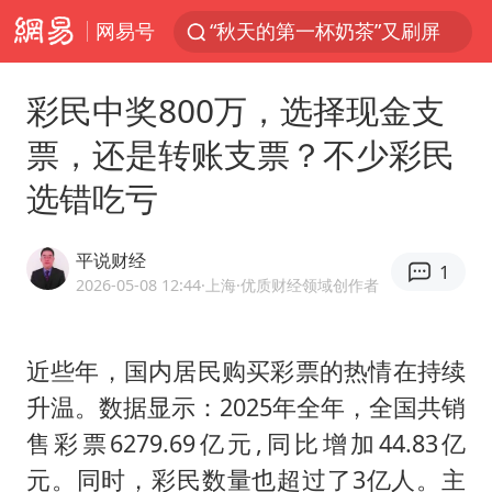
网易号
“秋天的第一杯奶茶”又刷屏
台风“白海豚”体型变大！环流面积接近13个浙江那么大
彩民中奖800万，选择现金支
泰国枪击案凶手先杀祖父母后行凶
票，还是转账支票？不少彩民
泰国校园枪击案死亡人数升至7人
选错吃亏
汪峰阻止14岁女儿买大牌
东航新规：提前14天可免费退改签
平说财经
1
王力宏演唱会黄牛带观众藏匿被查获
2026-05-08 12:44
·上海
·优质财经领域创作者
台湾海峡南口北上船舶实施交通管制
国防部：坚决反制任何闹海挑衅图谋
近些年，国内居民购买彩票的热情在持续
升温。数据显示：2025年全年，全国共销
陕西省委书记赶赴柞水县杏坪镇
售彩票6279.69亿元,同比增加44.83亿
国防部回应日本试射“战斧”导弹
元。同时，彩民数量也超过了3亿人。主