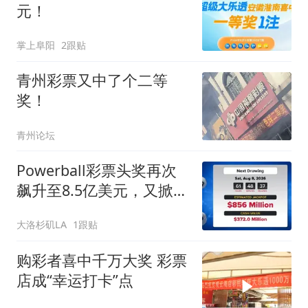
元！
掌上阜阳
2跟贴
青州彩票又中了个二等
奖！
青州论坛
Powerball彩票头奖再次
飙升至8.5亿美元，又掀起
新一波彩票大潮
大洛杉矶LA
1跟贴
购彩者喜中千万大奖 彩票
店成“幸运打卡”点