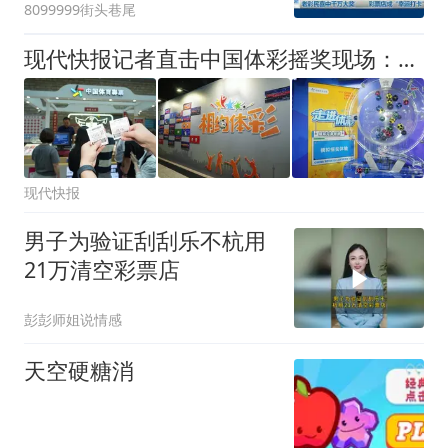
8099999街头巷尾
现代快报记者直击中国体彩摇奖现场：全流程公开、公平、公正
现代快报
男子为验证刮刮乐不杭用
21万清空彩票店
彭彭师姐说情感
天空硬糖消