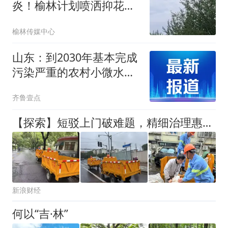
炎！榆林计划喷洒抑花剂
19.75万亩
榆林传媒中心
山东：到2030年基本完成
污染严重的农村小微水体
治理
齐鲁壹点
【探索】短驳上门破难题，精细治理惠民生——宝山区探索装修垃圾“上门短驳收运”模式
新浪财经
何以“吉·林”