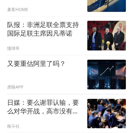
意只剩电商？年轻人就业
巢客HOME
咋整？
队报：非洲足联全票支持
国际足联主席因凡蒂诺
懂球帝
又要重估阿里了吗？
虎嗅APP
日媒：要么谢罪认输，要
么对华开战，高市没有第
三条路走了
格斗社