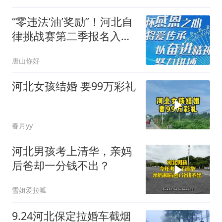
“零违法‘油’奖励”！河北自
律挑战赛第二季报名入口
→
唐山你好
河北女孩结婚 要99万彩礼
春月yy
河北男孩考上清华，亲妈
后爸却一分钱不出？
雪姐爱拉呱
9.24河北保定拉婚车截烟