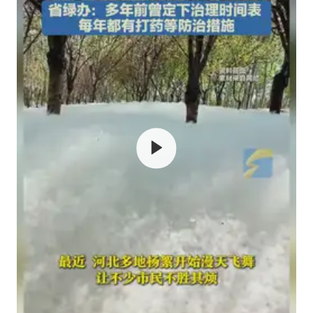
郑国霖回应去景区上班被保安拦下
宇树科技发行价格150.80元/股
女子利用漏洞0元薅走3000多件家电
今年已有4位周星驰电影配角去世
现代版摸金校尉落网查获400多枚古币
27岁女子成组织卖淫集团主犯被通缉
80后女柜员逆袭成4200亿银行副行长
奋进开新局 实干挑大梁