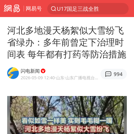
网易号
U17国足三战全胜
以“新”破局 首发经济点亮城市消费活力
河北多地漫天杨絮似大雪纷飞
OpenAI为免费用户升级GPT-5.6 Luna
省绿办：多年前曾定下治理时
美股三大指数集体收跌 西数跌超13%
间表 每年都有打药等防治措施
我国编制完成新版全月地质图
台风白海豚或吞掉台风鲸鱼
闪电新闻
994
法国下周开始禁止未经同意的电话营销
2026-05-09 12:40
·山东
·山东广播电视台官方APP闪电新闻
巡查组提问 工作人员偷用手机查答案
看守所辅警收受10万获刑1年
国家气候中心：8月将有4轮高温过程，部分地区可达40℃～45℃
青海海西州茫崖市发生3.1级地震