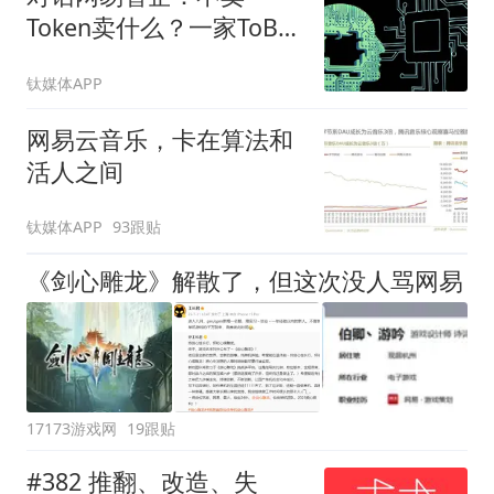
Token卖什么？一家ToB厂
商的AI生存样本
钛媒体APP
网易云音乐，卡在算法和
活人之间
钛媒体APP
93跟贴
《剑心雕龙》解散了，但这次没人骂网易
17173游戏网
19跟贴
#382 推翻、改造、失