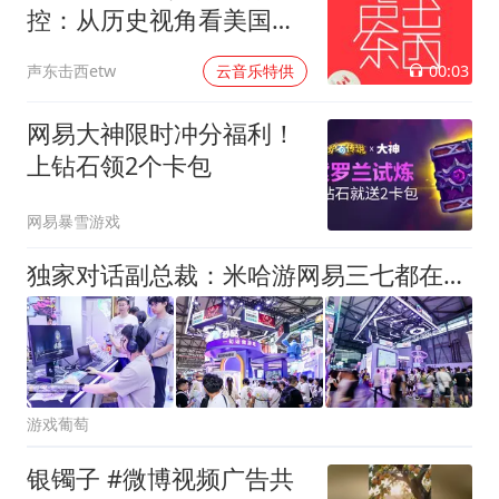
控：从历史视角看美国的
中东介入和事与愿违
00:03
声东击西etw
云音乐特供
网易大神限时冲分福利！
上钻石领2个卡包
网易暴雪游戏
独家对话副总裁：米哈游网易三七都在用，游戏圈幕后AI大佬现身
游戏葡萄
银镯子 #微博视频广告共