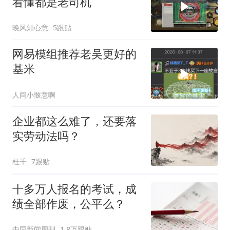
看懂都是老司机
晚风知心意
5跟贴
网易模组推荐老吴更好的
基米
人间小惬意啊
企业都这么难了，还要落
实劳动法吗？
杜千
7跟贴
十多万人报名的考试，成
绩全部作废，公平么？
中国新闻周刊
1.8万跟贴