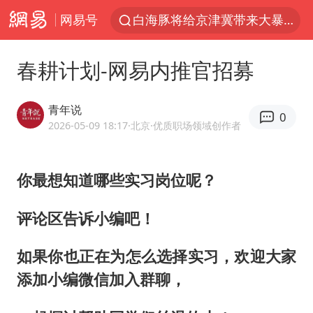
网易号
白海豚将给京津冀带来大暴雨
中国籍豪华游艇富商之子在泰国被杀
春耕计划-网易内推官招募
上海中心千吨“镇楼神器”摆动明显
浙江省委书记王浩再调度：该停下的坚决停下来，让社会面静下来
青年说
0
《披荆斩棘2026》阵容官宣
2026-05-09 18:17
·北京
·优质职场领域创作者
以军士兵把枪口对准中国记者
你最想知道哪些实习岗位呢？
国足U17与阿森纳决赛取消 并列冠军
上门女婿出轨女邻居多年被判重婚罪
评论区告诉小编吧！
《龙餐馆》 冲奖
如果你也正在为怎么选择实习，欢迎大家
笔试第一被劝弃考涉事副校长被撤职
添加小编微信加入群聊，
构建更高水平的全民健身公共服务体系