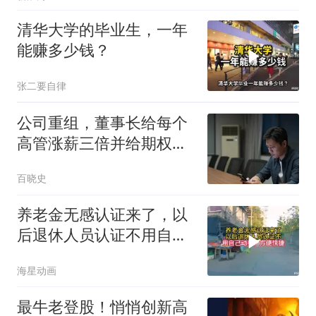
清华大学的毕业生，一年
能赚多少钱？
张二要自律
公司重组，董事长给每个
高管涨薪三倍并给期权，
却劝我：你再等等！当天
百晓史
我就把核心专利授权给竞
对，董事长急得连夜派司
养老金无感认证来了，以
机来接我！
后退休人员认证不用自己
动手，方便快捷
海星动画
最牛老登股！悄悄创新高