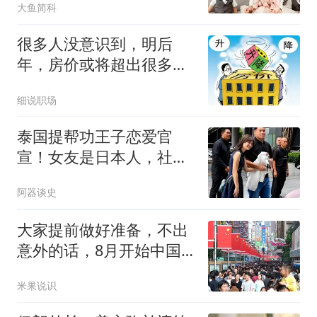
大鱼简科
很多人没意识到，明后
年，房价或将超出很多人
的想象
细说职场
泰国提帮功王子恋爱官
宣！女友是日本人，社会
炸了：王室要变天？
阿器谈史
大家提前做好准备，不出
意外的话，8月开始中国
或将出现4大变化
米果说识