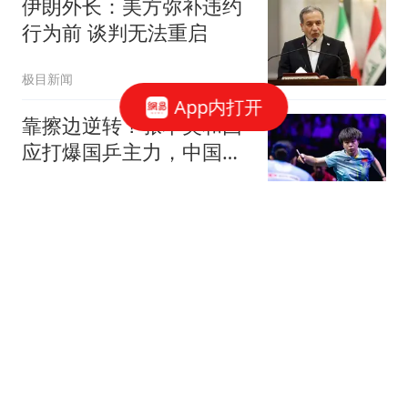
伊朗外长：美方弥补违约
行为前 谈判无法重启
极目新闻
App内打开
靠擦边逆转？张本美和回
应打爆国乒主力，中国教
练不喊暂停惹争议
三十年莱斯特城球迷
果葡糖浆不好？对，但白
砂糖也一样
中国食品报融媒体
终于走了！领馆撤离成
都，以色列在中国人心中