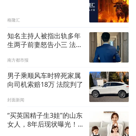
格隆汇
知名主持人被指出轨多年
生两子前妻怒告小三 法院
判了
南方都市报
男子乘顺风车时猝死家属
向司机索赔18万 法院判了
封面新闻
“买英国精子生3娃”的山东
女人，8年后现状曝光！
如今她后悔不？