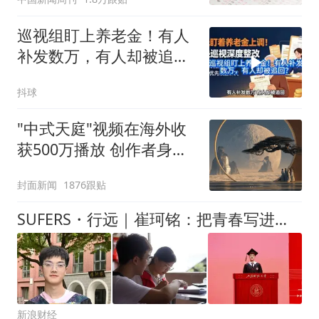
巡视组盯上养老金！有人
补发数万，有人却被追
回？
抖球
"中式天庭"视频在海外收
获500万播放 创作者身份
披露
封面新闻
1876跟贴
SUFERS・行远｜崔珂铭：把青春写进时代答卷
新浪财经