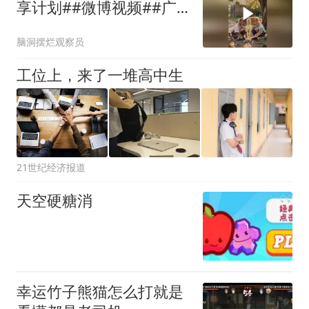
享计划##微博视频##广
告共享计划#
脑洞摆烂观察员
工位上，来了一堆高中生
21世纪经济报道
天空硬糖消
幸运竹子熊猫怎么打就是