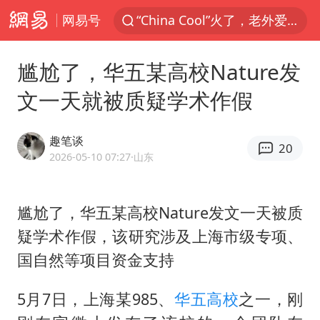
网易号
香港宏福苑火灾或由烟头引起
浙江台州《告全体市民书》
尴尬了，华五某高校Nature发
以媒：穆杰塔巴被紧急送医情况危急
文一天就被质疑学术作假
多所高校取消艺考
泰国初中生饮弹自尽前开了26枪
趣笔谈
20
22岁女生独闯南太行失联12天
2026-05-10 07:27
·山东
用AI造出新病毒意味着什么
尴尬了，华五某高校Nature发文一天被质
今年第二强台风将带来多大影响
疑学术作假，该研究涉及上海市级专项、
张本智和：零封向鹏不意外
国自然等项目资金支持
微信新功能：你可以“撤回”你的撤回
上半年国内居民出游人次34.63亿
5月7日，上海某985、
华五
高校
之一，刚