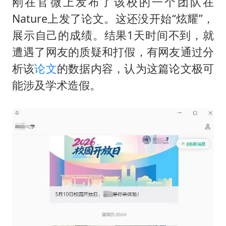
浙江最强风雨时段已锁定
刚在官微上发布了该校的一个团队在
Nature上发了论文。这还没开始“炫耀”，
万岁山接盘烂尾恒大文旅城
展示自己的成绩。结果1天时间不到，就
老人被城管撞倒后离世亲属质疑记录仪
遭遇了网友的质疑和打假，有网友通过分
多所幼师院校开设养老专业
析该
论文
的数据内容，认为这篇论文极可
薛之谦杭州站演唱会取消
能涉及学术造假。
习近平心系体育强国建设