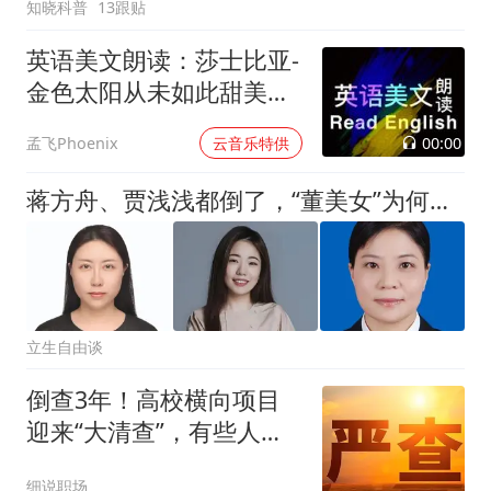
知晓科普
13跟贴
英语美文朗读：莎士比亚-
金色太阳从未如此甜美吻
过
00:00
孟飞Phoenix
云音乐特供
蒋方舟、贾浅浅都倒了，“董美女”为何还能那样“红”？湖大校长段献忠咋就不向人大、西大“抄抄作业”的呢！
立生自由谈
倒查3年！高校横向项目
迎来“大清查”，有些人该
怕了！
细说职场