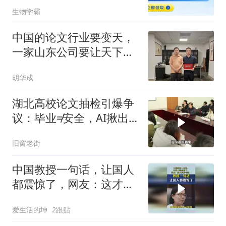
生物学霸
中国的论文行业要变天，
一家山东公司要让天下没
有难写的论文！
胡华成
湖北高校论文抽检引爆争
议：毕业≠安全，AI揪出
多篇问题论文！
旧窗老街
中国教授一句话，让国人
都震惊了，网友：这才是
真专家！
爱生活的坤
2跟贴