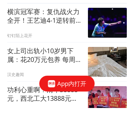
横滨冠军赛：复仇战火力
全开！王艺迪4-1逆转前世
界第1晋级四强
钉钉陌上花开
女上司出轨小10岁男下
属：花20万元包养 每周偷
情2次
汉史趣闻
App内打开
功利心重啊！清华38888
元，西北工大13888元，
广西大学6888元，普通本
火山詩话
科2888元，贵港黄氏宗祠
学子表彰，引争议
才给4500万！巴萨报价30