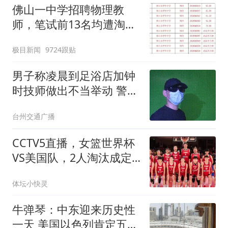
佛山一中学招聘物理教
师，笔试前13名均遭淘
汰？教育局：已叫停招
极目新闻
9724跟贴
聘，成立调查组全面核查
男子称凌晨到足浴店加钟
时技师做出不当举动 警方
回应
台州交通广播
CCTV5直播，女篮世界杯
VS美国队，2人淘汰成定
局，宫鲁鸣全力一战
体坛小快灵
牛弹琴：中东迎来历史性
一天 美国以色列肯定五味