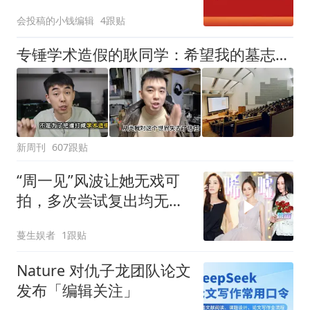
会投稿的小钱编辑
4跟贴
专锤学术造假的耿同学：希望我的墓志铭上，能写一句好话
新周刊
607跟贴
“周一见”风波让她无戏可
拍，多次尝试复出均无
果，如今姚笛深夜吃烧烤
蔓生娱者
1跟贴
尽显落寞
Nature 对仇子龙团队论文
发布「编辑关注」