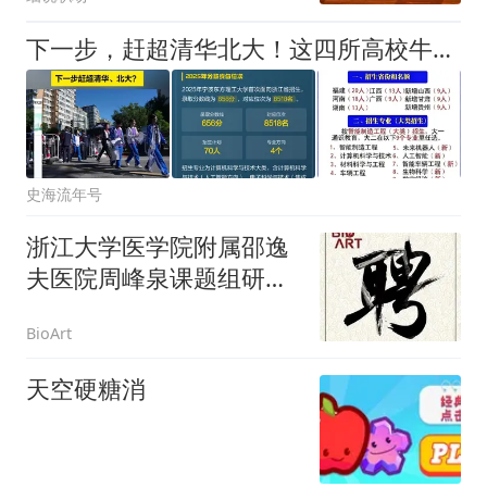
下一步，赶超清华北大！这四所高校牛气冲天
史海流年号
浙江大学医学院附属邵逸
夫医院周峰泉课题组研究
员/副研究员/博后/科研助
BioArt
理招聘
天空硬糖消