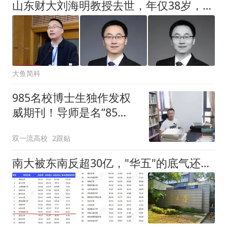
山东财大刘海明教授去世，年仅38岁，学生透露原因，和妻子同校
大鱼简科
985名校博士生独作发权
威期刊！导师是名“85
后”，还不到40岁
双一流高校
2跟贴
南大被东南反超30亿，"华五"的底气还剩多少？