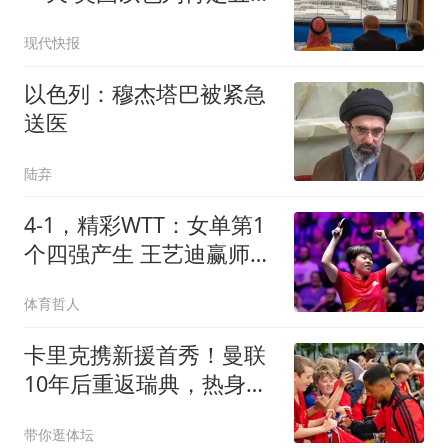
杂陈
现代快报
以色列：穆杰塔巴被紧急
送医
陆弃
4-1，精彩WTT：女单第1
个四强产生 王艺迪赢师姐
剑指冠军
体育哲人
卡里克携新援首秀！曼联
10年后重返瑞典，热身赛
能偷几连胜？
带你逛体坛