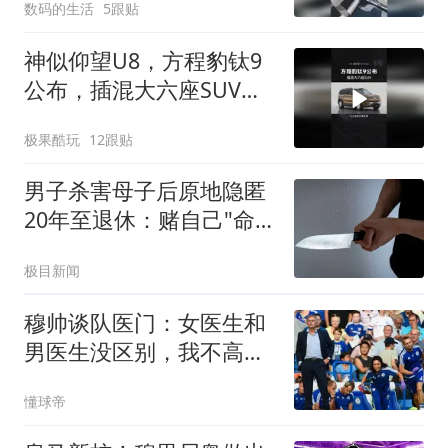
数码的生活
5跟贴
神似仰望U8，方程豹钛9
公布，插混大六座SUV比
亚迪
极果酷玩
12跟贴
男子杀害母子后原地隐匿
20年至退休：赌自己"命
大"
极目新闻
穆帅谈队医门：女医生和
男医生没区别，我不高兴
时言语会过激
懂球帝