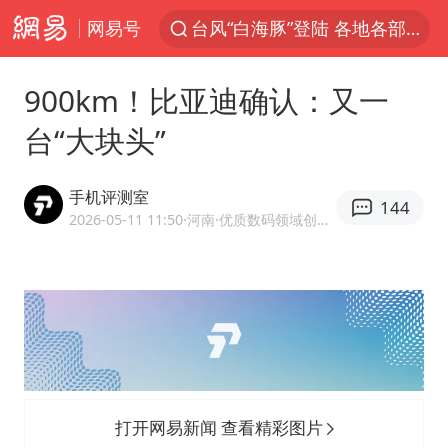
网易号
白海豚雨量超越利奇马、巴威
人形机器人第一股
900km！比亚迪确认：又一
上海地铁4条线路全线停运
台“大块头”
宇树申购 中一签有望赚20万元
4.2平卫生间补漏注胶花1.55万
手机评测室
144
白海豚路径图
2026-05-11 11:50
·河南
·优质数码领域创作者
武汉3名城管协管员殴打摊主被刑拘
律师谈贾冰私人饭局被偷拍
男子结婚8年3个女儿都不是亲生
多地银行上调存款利率
面对面丨蔡磊：与渐冻症抗争 纵使不敌 也不屈服
打开网易新闻 查看精彩图片