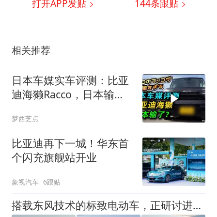
打开APP发贴
144
条跟贴
相关推荐
日本车媒实车评测：比亚
迪海獭Racco，日本输
了？
梦西芝点
比亚迪再下一城！华东首
个闪充旗舰站开业
象视汽车
6跟贴
搭载东风技术的标致电动车，正研讨进军韩国市场！