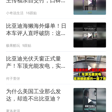
王传福亲自交付，口碑没
赢过销量没输过
小奇说生活
16跟贴
比亚迪海獭海外爆单！日
本车评人直呼破防：这配
置太离谱了!
极果酷玩
9跟贴
比亚迪光伏天窗正式量
产！车顶光能发电，实测
续航提升一目了然
何子萱伢
为什么美国工业那么发
达，却造不出比亚迪？
夏洛老湿