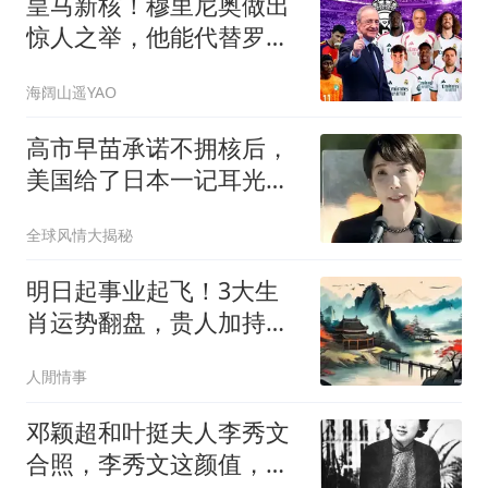
皇马新核！穆里尼奥做出
惊人之举，他能代替罗德
里吗？
海阔山遥YAO
高市早苗承诺不拥核后，
美国给了日本一记耳光，
中俄警告绝非虚言
全球风情大揭秘
明日起事业起飞！3大生
肖运势翻盘，贵人加持，
喜获意外增收
人閒情事
邓颖超和叶挺夫人李秀文
合照，李秀文这颜值，不