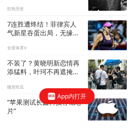
愧是以前的校花
狂热历史
7连胜遭终结！菲律宾人
气新星吞蛋出局，无缘多
伦多1000赛八强
全景体育V
不装了？黄晓明新恋情再
添猛料，叶珂不再遮掩，
自曝生女分手缘由
随意吃瓜
App内打开
“苹果测试长鑫科技存储芯
片”
第一财经资讯