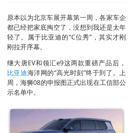
5万小车卖不动 微型代步车集体遇冷
NBA传奇教练老尼尔森去世
原本以为北京车展开幕第一周，各家车企
手机真会“偷听”我们说话吗
都已经把家底掏空了，没想到我还是太年
上半年全球新能源乘用车销量1122万台
轻了。属于比亚迪的“C位秀”，其实才刚
加沙约14万栋建筑被完全摧毁
刚拉开序幕。
从科技创新看开局起步的时与势
继大唐EV和领汇e9这两款重磅产品后，
比亚迪
海洋网的“高光时刻”终于到了。上
周，海狮08的申报图正式出现在工信部公
示名单中。