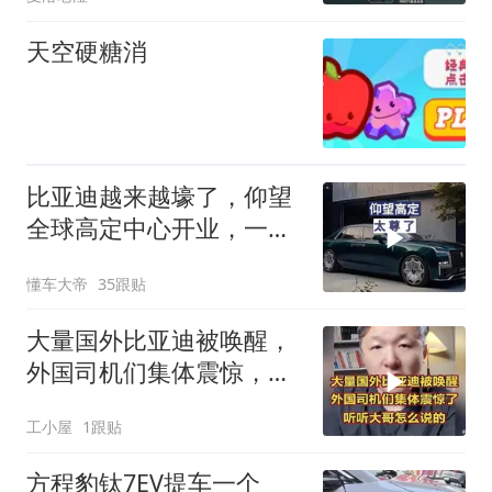
天空硬糖消
比亚迪越来越壕了，仰望
全球高定中心开业，一套
下来一辆腾势没了
懂车大帝
35跟贴
大量国外比亚迪被唤醒，
外国司机们集体震惊，听
听大哥怎么说的
工小屋
1跟贴
方程豹钛7EV提车一个