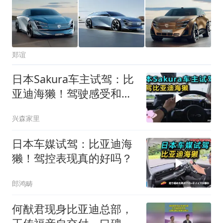
郑谊
日本Sakura车主试驾：比
亚迪海獭！驾驶感受和优
缺点！
兴森家里
日本车媒试驾：比亚迪海
獭！驾控表现真的好吗？
郎鸿畴
何猷君现身比亚迪总部，