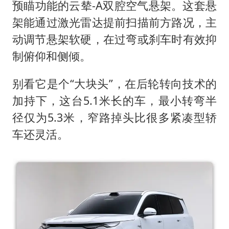
预瞄功能的云辇-A双腔空气悬架。这套悬
架能通过激光雷达提前扫描前方路况，主
动调节悬架软硬，在过弯或刹车时有效抑
制俯仰和侧倾。
别看它是个“大块头”，在后轮转向技术的
加持下，这台5.1米长的车，最小转弯半
径仅为5.3米，窄路掉头比很多紧凑型轿
车还灵活。