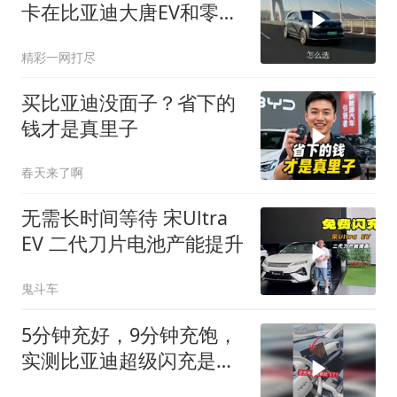
卡在比亚迪大唐EV和零跑
D19之间
精彩一网打尽
买比亚迪没面子？省下的
钱才是真里子
春天来了啊
无需长时间等待 宋Ultra
EV 二代刀片电池产能提升
鬼斗车
5分钟充好，9分钟充饱，
实测比亚迪超级闪充是不
是吹牛