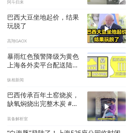
阿斗归来
巴西大豆坐地起价，结果
玩脱了
高翔GAOX
暴雨红色预警降级为黄色
上海各外卖平台配送陆续
恢复
纵相新闻
巴西传承百年土窑烧炭，
缺氧焖烧出完整木炭 #烧
碳 #涨知识 #科普
装备解析室
“白海豚”登陆了！上海525座公园临时闭园，环卫出动9.5万人次清理垃圾2400余吨