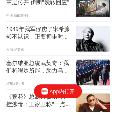
高层传开 伊朗"婉转回应"
中国新闻周刊
1949年我军俘虏了宋希濂
却不认识，正要押走时，
突然有人向他敬礼
云霄纪史观
塞尔维亚总统武契奇：我
们将竭尽所能，助力乌的
欧洲一体化进程
璀璨幻行者
App内打开
《繁花》总制片被录音指
控涉毒：王家卫称"一点够
了"