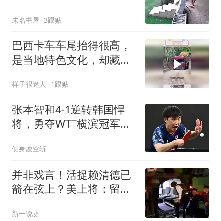
未名书屋
3跟贴
巴西卡车车尾抬得很高，
是当地特色文化，却藏着
不小安全风险
样子很迷人
1跟贴
张本智和4-1逆转韩国悍
将，勇夺WTT横滨冠军赛
男单冠军
侧身凌空斩
并非戏言！活捉赖清德已
箭在弦上？美上将：留给
他的余地不多了！
新一说史