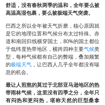
香港刷新1884年以来最高气温纪录
舒适，没有春秋两季的温和，全年要么被
新疆一婚礼线上邀请引热议
高温高湿包裹，要么被极端天气突袭。
世界第1特鲁姆普斯诺克中国赛一轮游
巴西之所以全年被天气折磨，核心原因就
美将每月供乌爱国者拦截导弹
是它的地理位置和气候分布太过特殊。赤
云南一男子胃中取出180颗铁钉
道和南回归线横穿国土，80%的国土都位
以军士兵把枪口对准中国记者
于低纬度热带地区，横跨四种主要
气候
类
“开学三件套”全线暴涨
型，每种气候都有自己的弊端，叠加频繁
奋力开创中国式现代化建设新局面
的
极端天气
，让巴西人几乎全年都没有喘
息的机会。
最让人煎熬的莫过于北部亚马逊地区的热
带雨林气候，这里没有四季之分，全年只
有闷热和更闷热，堪称天然的巨型桑拿