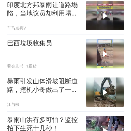
印度北方邦暴雨让道路塌
陷，当地议员却利用塌陷
政治作秀
车马点兵V
巴西垃圾收集员
看会儿书
1跟贴
暴雨引发山体滑坡阻断道
路，挖机小哥做出了一个
惊人的举动
江与枫
暴雨山洪有多可怕？监控
拍下生死十几秒！