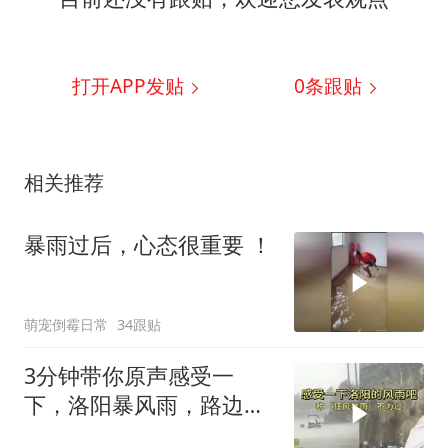
打开APP发贴
0
条跟贴
相关推荐
暴雨过后，心态很重要 ！
萌宠倒霉日常
34跟贴
3分钟带你原声感受一
下，洛阳暴风雨，路边大
树被连根拔起