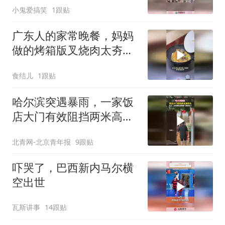
小鬼爱搞笑
1跟贴
广东人的家常晚餐，妈妈
做的烤箱版叉烧肉太夯
啦！
食结儿
1跟贴
哈尔滨突遇暴雨，一家饭
店大门有效阻挡两米高积
水，店主回应
北青网-北京青年报
9跟贴
吓哭了，巴西新内马尔横
空出世
瓦斯讲事
14跟贴