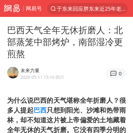
网易号
于东来回应胖东来近25年老店年底关闭
上半年我国经营主体结构持续优化
巴西天气全年无休折磨人：北
俄称边境州遭乌大规模袭击已致13伤
部蒸笼中部烤炉，南部湿冷更
《披荆斩棘2026》阵容官宣
煎熬
全球最大级别运输船通过长江大桥
白海豚北上或致京津冀暴雨
未来力量
0
10余省份将出现强风雨 局地特大暴雨
2026-05-11 15:10
·四川
国足U17与阿森纳决赛取消 并列冠军
《龙餐馆》 冲奖
为什么说巴西的天气堪称全年折磨人？很
多人提起
巴西
只想到阳光、沙滩和热带雨
构建更高水平的全民健身公共服务体系
林，却不知道这片被上帝偏爱的土地藏着
上门女婿出轨女邻居多年被判重婚罪
全年无休的天气折磨。它没有四季分明的