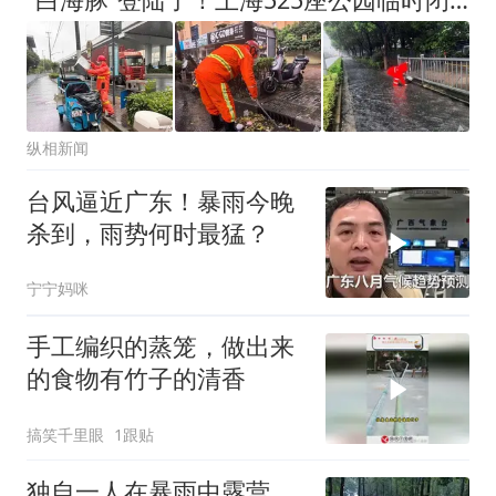
纵相新闻
台风逼近广东！暴雨今晚
杀到，雨势何时最猛？
宁宁妈咪
手工编织的蒸笼，做出来
的食物有竹子的清香
搞笑千里眼
1跟贴
独自一人在暴雨中露营，