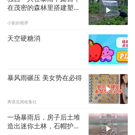
在茂密的森林里搭建塑料
帐篷
小新的视界
天空硬糖消
暴风雨碾压 美女势在必得
离谱见闻收集社
一场暴雨后，房子后土堆
造出迷你土林，石帽护住
土柱就是这形成的！