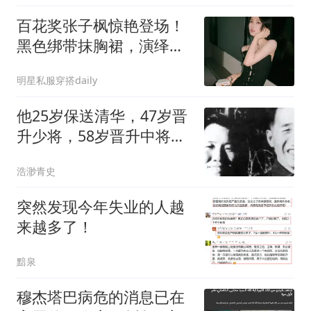
百花奖张子枫惊艳登场！
黑色绑带抹胸裙，演绎独
一份的清冷文艺感
明星私服穿搭daily
他25岁保送清华，47岁晋
升少将，58岁晋升中将，
父亲是开国元帅
浩渺青史
突然发现今年失业的人越
来越多了！
黯泉
穆杰塔巴病危的消息已在