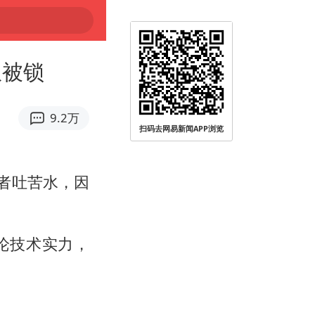
权被锁
9.2万
扫码去网易新闻APP浏览
者吐苦水，因
论技术实力，