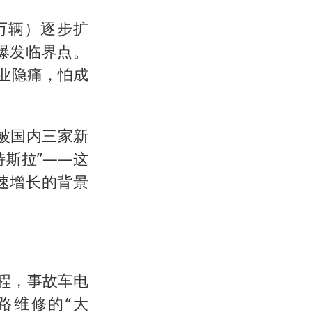
7万辆）逐步扩
爆发临界点。
业隐痛，怕成
”被国内三家新
斯拉”——这
速增长的背景
流程，事故车电
路维修的“大