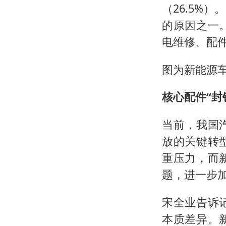
（26.5%
的原因之一
电维修、配
图为新能源
核心配件“封
当前，我国
放的关键转
重压力，而
题，进一步
宋全业告诉
本质差异。