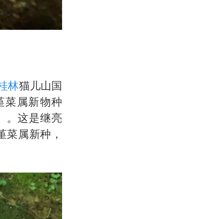
桂林
猫儿山国
堇菜属新物种
uang）。这是继亮
堇菜属新种，