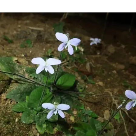
店主称换“青海拉面”招牌后生意更好
泰国初中生饮弹自尽前开了26枪
“准2万亿”之城点名支持三所大学
万岁山接盘烂尾恒大文旅城
张本智和：零封向鹏不意外
习近平心系体育强国建设