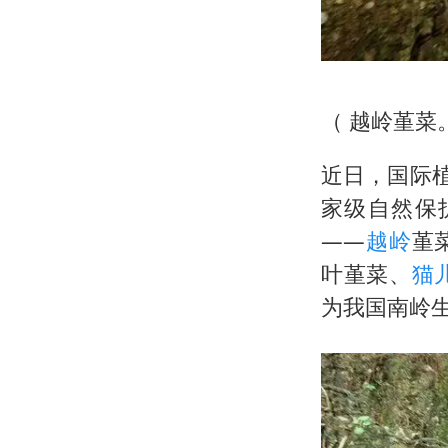
（ 越岭堇菜
近日，国际植
家级自然保
——
越岭
堇菜
叶堇菜、
猫
为我国南岭