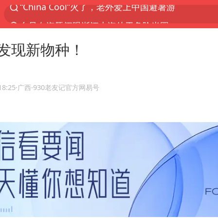
台风白海豚闭眼浙江上海处于危险半圆
香港宏福苑火灾或由烟头引起
发现新物种！
网约车司机充电时猝死保险拒赔
中国父女泰国骑摩托车坠崖1死1伤
周末打虎 宋致远被查
18:25
·广西
·930老友记官方网易号
白海豚将正面袭击贯穿浙江
浙江台州《告全体市民书》
多个明星演唱会取消
四川宜宾市珙县发生3.4级地震
上半年国内居民出游人次34.63亿
刘浩存百花奖开幕式红裙起舞