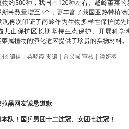
物约500种，我国占120种左右。越岭堇菜
属新种数量增至3个，更丰富了我国亚热带植物
发现再次印证了南岭作为生物多样性保护优先
猫儿山保护区长期坚持生态保护、开展科学
堇菜属植物的演化适应提供了珍贵的实物材料。
 编辑 | 粟晓霞 责编 | 曾义峻 审核 | 谭妍薇
被拉黑网友诚恳道歉
日本队！国乒男团十二连冠、女团七连冠！