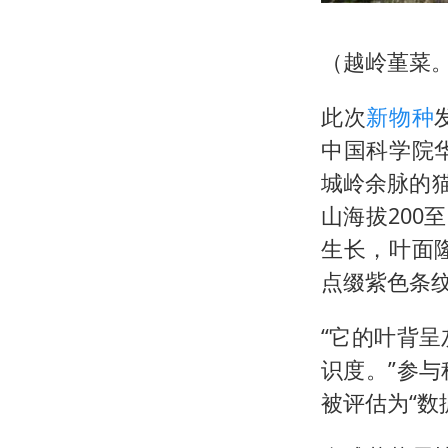
（越岭堇菜。
此次
新物种
中国科学院
城岭余脉的
山海拔200
生长，叶面
点缀紫色条
“它的叶背
识度。”参
被评估为“数