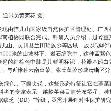
 通讯员黄菊花 摄）
发现由猫儿山国家级自然保护区管理处、广西
华南植物园联合完成。科研人员介绍，越岭堇
猫儿山、灵川县兰田瑶族乡等区域，故以“越岭”
至1000米的山坡林下、岩石缝隙中，这种蓝紫色
隆起的红棕色中脉是其鲜明标识，花瓣基部白
纹，与近缘种云南堇菜、张氏堇菜形成清晰区分
呈灰绿色，下瓣尖锐，这些形态特征让它在堇菜
与科考的专家表示，越岭堇菜目前分布零星、种
据缺乏（DD）”等级，亟需开展针对性保护研