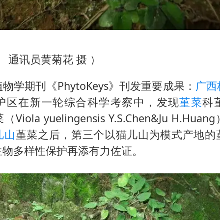
。 通讯员黄菊花 摄 ）
物学期刊《PhytoKeys》刊发重要成果：
广西
护区在新一轮综合科学考察中，发现
堇菜
科
（Viola yuelingensis Y.S.Chen&Ju H.H
儿山
堇菜之后，第三个以猫儿山为模式产地的
生物多样性保护再添有力佐证。