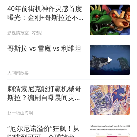
40年前街机神作灵感首度
曝光：金刚+哥斯拉还不
够，设计师自曝真正原型
影视情报室
2跟贴
哥斯拉 vs 雪魔 vs 利维坦
人间闲散客
刺猬索尼克能打赢机械哥
斯拉？编剧自曝晨间灵
感，首期漫画已出
赴一场山海啊
“厄尔尼诺溢价”狂飙！从