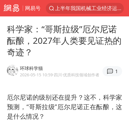
网易号
上半年我国机械工业经济运行稳中有进
我国货物贸易进出口超30万亿元
科学家：“哥斯拉级”厄尔尼诺
官方通报教师招聘笔试前13名被淘汰
酝酿，2027年人类要见证热的
河南撤回“领导带薪错峰休假”通知
奇迹？
向鹏0-3不敌张本智和
山东潍坊发布大风黄色预警
环球科学猫
1
广东雷州通报特教老师招聘违规事件
2026-05-15 10:59
·四川
·优质科技领域创作者
“立秋的第一杯奶茶”又爆单了
泰国枪击案凶手先杀祖父母后行凶
厄尔尼诺的级别还在提升？这不，科学家
预测，“
哥斯拉
级”厄尔尼诺正在酝酿，这
宇树科技中一签需缴款7.54万元
是什么情况？
国防部：中国军队坚决反制任何闹海挑衅图谋