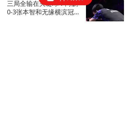
三局全输在关键球！向鹏
0-3张本智和无缘横滨冠军
赛八强！
篮球资讯达人
兵败日本魔鬼客场！关键
时刻掉链子，向鹏0-3不敌
张本智和止步8强
钉钉陌上花开
8月6日，CBA最新3消
息：辽宁追求广东中锋，
山东签下希腊后卫！
探长影视解说
越来越多贪官落网，不靠
举报，全是数据“出