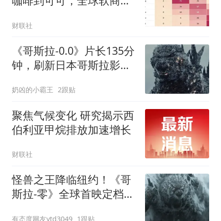
咖啡到可可，全球软商品
迎来“定价时刻”
财联社
《哥斯拉-0.0》片长135分
钟，刷新日本哥斯拉影史
纪录，全系列第二长
奶凶的小霸王
2跟贴
聚焦气候变化 研究揭示西
伯利亚甲烷排放加速增长
财联社
怪兽之王降临纽约！《哥
斯拉-零》全球首映定档9
月26日
有态度网友ytd3049
1跟贴