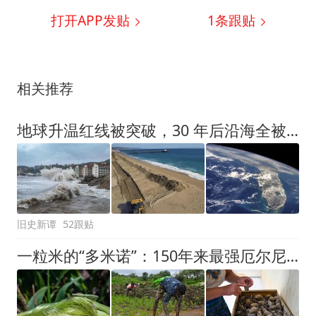
打开APP发贴
1
条跟贴
相关推荐
地球升温红线被突破，30 年后沿海全被淹没，普通人还能去哪住？
旧史新谭
52跟贴
一粒米的“多米诺”：150年来最强厄尔尼诺如何撬动全球粮食安全