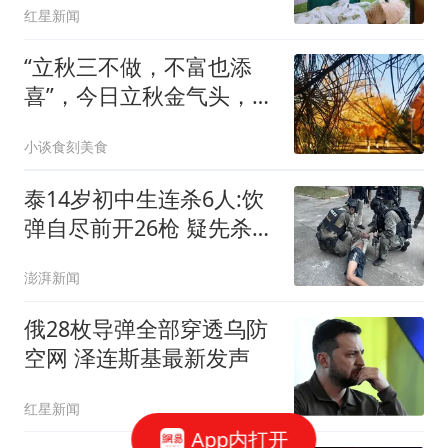
红星新闻
“立秋三不做，不富也添
喜”，今日立秋金气头，哪
3不做？传统习俗要了解
小谈食刻美食
泰14岁初中生连杀6人:饮
弹自尽前开26枪 疑先杀祖
父母
澎湃新闻
俄28枚导弹全部穿透乌防
空网 泽连斯基最新发声
红星新闻
App内打开