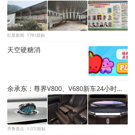
红星新闻
1781跟贴
天空硬糖消
余承东：尊界V800、V680新车24小时大定突破3500台
齐鲁壹点
1.0万跟贴