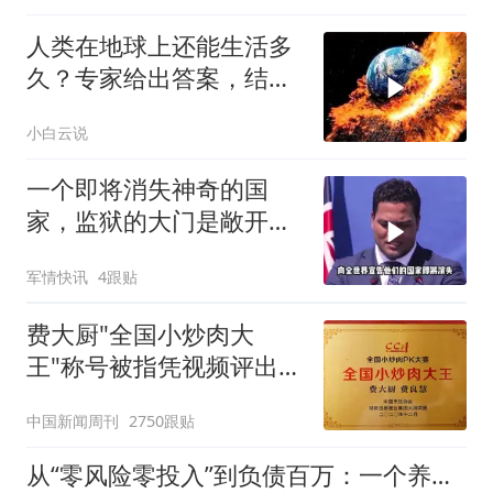
人类在地球上还能生活多
久？专家给出答案，结果
却让人恐惧
小白云说
一个即将消失神奇的国
家，监狱的大门是敞开
的，总统站在海里发表演
军情快讯
4跟贴
讲
费大厨"全国小炒肉大
王"称号被指凭视频评出
官方回应
中国新闻周刊
2750跟贴
从“零风险零投入”到负债百万：一个养牛项目崩盘后，谁该为农户的贷款买单丨红星调查