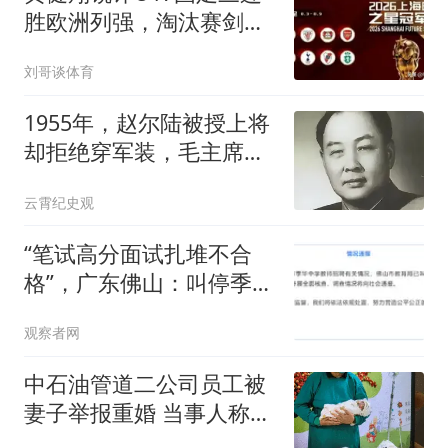
胜欧洲列强，淘汰赛剑指
河床
刘哥谈体育
1955年，赵尔陆被授上将
却拒绝穿军装，毛主席知
道后有何反应？
云霄纪史观
“笔试高分面试扎堆不合
格”，广东佛山：叫停季华
中学招聘工作
观察者网
中石油管道二公司员工被
妻子举报重婚 当事人称被
记过