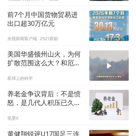
前7个月中国货物贸易进
出口超30万亿元
央视新闻客户端
2921跟贴
美国华盛顿州山火，为何
扩散范围这么大？和厄尔
尼诺现象有关系吗
星球上的科学
养老金争议背后：不是愤
怒，是几代人积压已久的
养老公平焦虑
笔墨V
黄健翔锐评U17国足三连