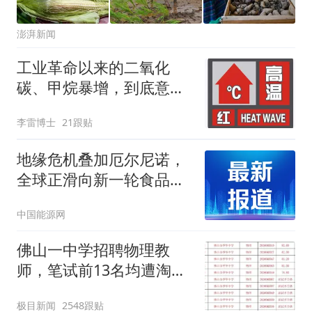
澎湃新闻
工业革命以来的二氧化
碳、甲烷暴增，到底意味
着什么？
李雷博士
21跟贴
地缘危机叠加厄尔尼诺，
全球正滑向新一轮食品价
格暴涨
中国能源网
佛山一中学招聘物理教
师，笔试前13名均遭淘
汰？教育局：已叫停招
极目新闻
2548跟贴
聘，成立调查组全面核查