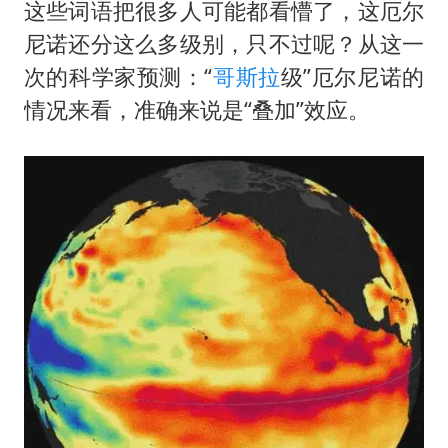
台湾海峡南口北上船舶实施交通管制
这些词语把很多人可能都看懵了，这厄尔
“新疆阿勒泰八月能滑雪”不实
尼诺还分这么多级别，只不过呢？从这一
次的科学家预测：“
哥斯拉
级”厄尔尼诺的
福建泉州市委书记张毅恭被查
情况来看，准确来说是“叠加”效应。
四川宜宾地震网友称睡觉被摇醒
今日立秋你咬秋了吗
公司“上四休三”但要降薪1000元
东方之约 相约未来