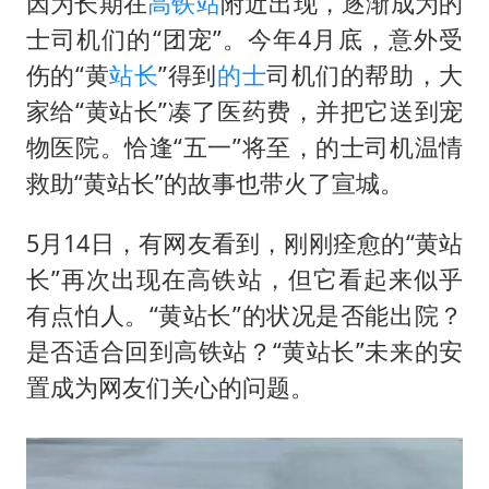
因为长期在
高铁站
附近出现，逐渐成为的
世界第1特鲁姆普斯诺克中国赛一轮游
士司机们的“团宠”。今年4月底，意外受
上门女婿出轨女邻居多年被判重婚罪
伤的“黄
站长
”得到
的士
司机们的帮助，大
构建更高水平的全民健身公共服务体系
家给“黄站长”凑了医药费，并把它送到宠
云南一男子胃中取出180颗铁钉
物医院。恰逢“五一”将至，的士司机温情
景区回应“麦积山石窟看完需2000元”
救助“黄站长”的故事也带火了宣城。
曹颖儿子首次演长剧
5月14日，有网友看到，刚刚痊愈的“黄站
奋力开创中国式现代化建设新局面
长”再次出现在高铁站，但它看起来似乎
有点怕人。“黄站长”的状况是否能出院？
是否适合回到高铁站？“黄站长”未来的安
置成为网友们关心的问题。