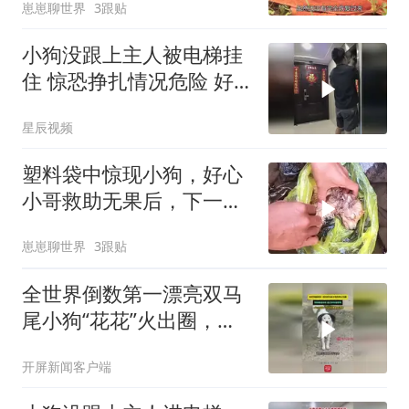
崽崽聊世界
3跟贴
小狗没跟上主人被电梯挂
住 惊恐挣扎情况危险 好
心人及时解下绳子
星辰视频
塑料袋中惊现小狗，好心
小哥救助无果后，下一秒
的行为令人感动
崽崽聊世界
3跟贴
全世界倒数第一漂亮双马
尾小狗“花花”火出圈，爸
妈都是边牧，自己却长相
开屏新闻客户端
潦草