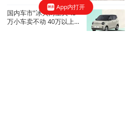
App内打开
国内车市"冰火两重天":5
万小车卖不动 40万以上的
抢购
中国新闻周刊
上门女婿常年跟妻子分居
出轨女邻居多年还同居生
子
都市快报橙柿互动
女子随手拍下生锈同心锁
发到网上 没想到锁主人回
复了
大象新闻
iOS 26.6.1 正式版！即将