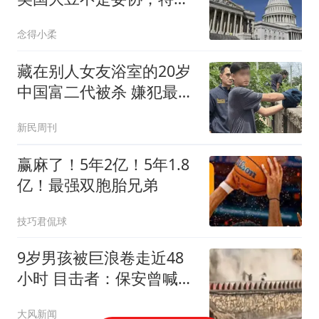
普对华叫停一件事
念得小柔
藏在别人女友浴室的20岁
中国富二代被杀 嫌犯最新
发声
新民周刊
赢麻了！5年2亿！5年1.8
亿！最强双胞胎兄弟
技巧君侃球
9岁男孩被巨浪卷走近48
小时 目击者：保安曾喊话
劝阻
大风新闻