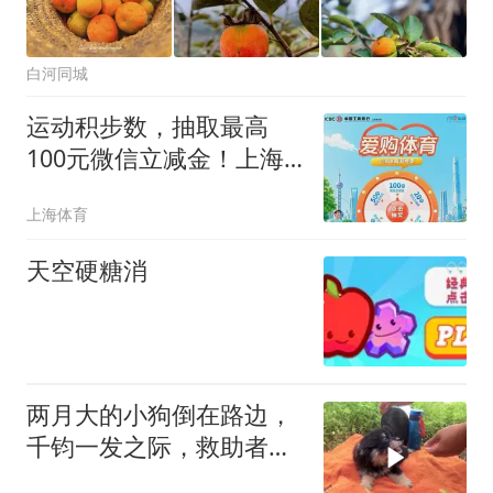
白河同城
运动积步数，抽取最高
100元微信立减金！上海
体育消费季“爱购体育”火
上海体育
热来袭
天空硬糖消
两月大的小狗倒在路边，
千钧一发之际，救助者小
哥用行动成功挽救