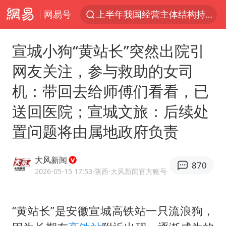
网易号
上半年我国经营主体结构持续优化
俄称边境州遭乌大规模袭击已致13伤
宣城小狗“黄站长”突然出院引
《披荆斩棘2026》阵容官宣
网友关注，参与救助的女司
杭州机场已取消航班388架次
机：带回去给师傅们看看，已
浙江省委书记：该停下的坚决停下来
送回医院；宣城文旅：后续处
中国籍豪华游艇富商之子在泰国被杀
置问题将由属地政府负责
白海豚北上或致京津冀暴雨
美将每月供乌爱国者拦截导弹
大风新闻
870
国足U17与阿森纳决赛取消 并列冠军
2026-05-15 17:53
·陕西
·大风新闻官方账号
新疆一婚礼线上邀请引热议
《龙餐馆》 冲奖
“黄站长”是安徽宣城高铁站一只流浪狗，