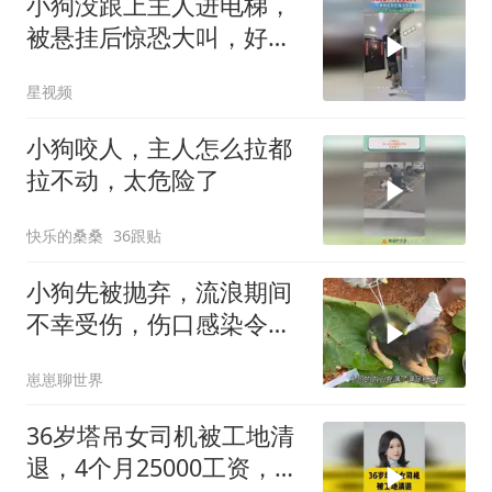
小狗没跟上主人进电梯，
被悬挂后惊恐大叫，好心
人及时解下牵引绳
星视频
小狗咬人，主人怎么拉都
拉不动，太危险了
快乐的桑桑
36跟贴
小狗先被抛弃，流浪期间
不幸受伤，伤口感染令人
心痛
崽崽聊世界
36岁塔吊女司机被工地清
退，4个月25000工资，一