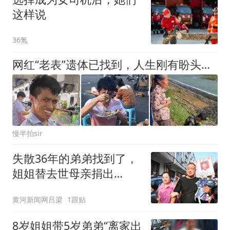
这样说
36氪
网红“老表”遗体已找到，人生刚有盼头就遭遇意外，他真的是太苦了
慢半拍sir
失散36年的弟弟找到了，
姐姐替去世母亲捐出
10000元
黄河新闻网吕梁
1跟贴
8岁姐姐带5岁弟弟“离家出