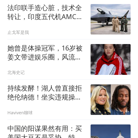
法印联手造心脏，技术全
转让，印度五代机AMCA
主权绝不能旁落
止戈军是我
她曾是体操冠军，16岁被
姜文带进娱乐圈，风流成
性，绯闻多如雪花
北海史记
持续发酵！湖人曾直接拒
绝伦纳德！坐实违规操
作？
Haviven聊球
中国的阳谋果然有用：买
美国大豆不是妥协，特朗