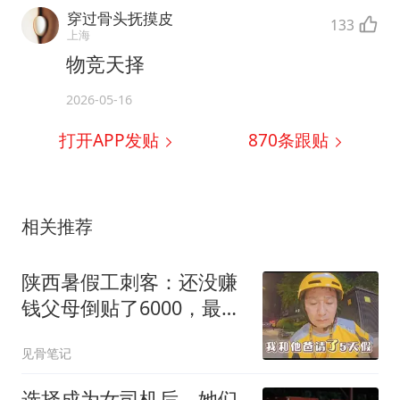
穿过骨头抚摸皮
133
上海
物竞天择
2026-05-16
打开APP发贴
870
条跟贴
相关推荐
陕西暑假工刺客：还没赚
钱父母倒贴了6000，最后
父母求站长解除劳动关系
见骨笔记
选择成为女司机后，她们