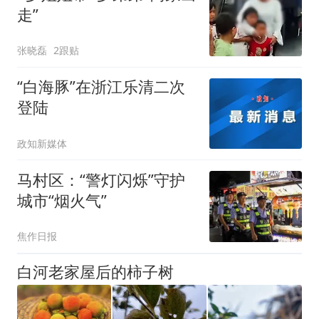
走”
张晓磊
2跟贴
“白海豚”在浙江乐清二次
登陆
政知新媒体
马村区：“警灯闪烁”守护
城市“烟火气”
焦作日报
白河老家屋后的柿子树