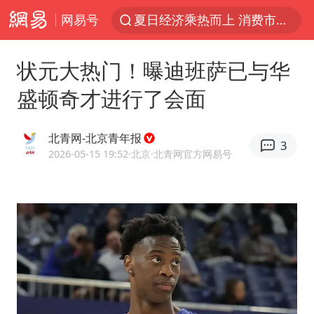
网易号
夏日经济乘热而上 消费市场向新而行
白海豚对华东华北影响会大于巴威
状元大热门！曝迪班萨已与华
于东来回应胖东来近25年老店年底关闭
盛顿奇才进行了会面
以拒绝“和平委员会”的加沙和平计划
浙江省甬江发生2026年第1号洪水
北青网-北京青年报
3
独闯南太行的失联女生最后轨迹已确认
2026-05-15 19:52
·北京
·北青网官方网易号
美将每月供乌爱国者拦截导弹
全球最大级别运输船通过长江大桥
央视新主播李秋莹母校发文祝贺
上门女婿出轨女邻居多年被判重婚罪
国足U17与阿森纳决赛取消 并列冠军