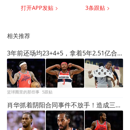
打开APP发贴
3
条跟贴
相关推荐
3年前还场均23+4+5，拿着5年2.51亿合同，如今却拿底薪，自由市场无人问津
篮球圈里的那些事
5跟贴
肖华抓着阴阳合同事件不放手！造成三输局面，猛龙无辜被拖入局