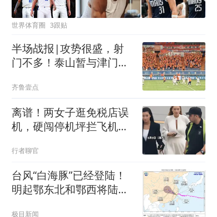
世界体育圈
3跟贴
半场战报|攻势很盛，射
门不多！泰山暂与津门虎
0：0互交白卷
齐鲁壹点
离谱！两女子逛免税店误
机，硬闯停机坪拦飞机：
以为飞机会等人
行者聊官
台风“白海豚”已经登陆！
明起鄂东北和鄂西将陆续
迎来暴雨
极目新闻