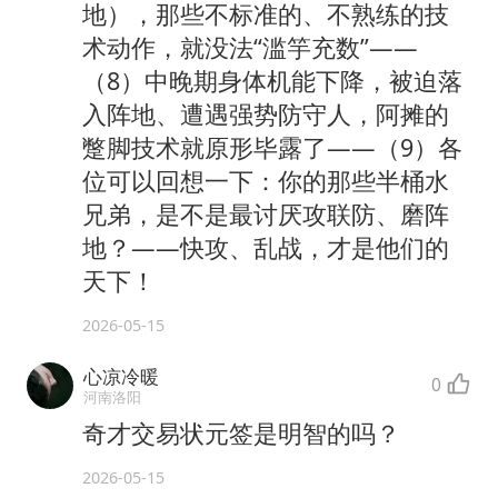
地），那些不标准的、不熟练的技
术动作，就没法“滥竽充数”——
（8）中晚期身体机能下降，被迫落
入阵地、遭遇强势防守人，阿摊的
蹩脚技术就原形毕露了——（9）各
位可以回想一下：你的那些半桶水
兄弟，是不是最讨厌攻联防、磨阵
地？——快攻、乱战，才是他们的
天下！
2026-05-15
心凉冷暖
0
河南洛阳
奇才交易状元签是明智的吗？
2026-05-15