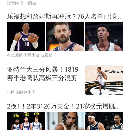
球童纯议
1跟贴
乐福想和詹姆斯再冲冠？76人名单已满，马刺奇才公牛也有新动作！
有态度的体育小白
2跟贴
亚特兰大三分风暴！1819
赛季老鹰队高燃三分混剪
小区显眼包小周
2换1！2年3126万美金！21岁状元增肌成功，独行侠酝酿大交易