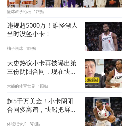
篮球教学论坛
1跟贴
违规超5000万！难怪湖人
当时没签小卡！
柚子说球
4跟贴
大史热议小卡再被曝出第
三份阴阳合同，现在快船
猛龙可难受了
大能的体育世界
1跟贴
超5千万美金！小卡阴阳
合同多离谱，快船把屏幕
商拉来走账
体坛纪录片
3跟贴