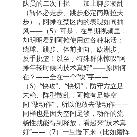
队员的二次干扰——加上脚步凌乱
（转体必走步、跳步必定南斯拉夫
步），阿摊在禁区内的表现如同抽
风——（5）可是，在早期视频里，
却明明看到阿摊使用过各种花活：
绕球、跳步、体前变向、欧洲步、
反手挑篮！以至于特殊群体惊叹“阿
摊年轻时候的技术真好”——原因何
在？——全在一个“快”字——
（6）“快攻”、“快切”，防守方立足
未稳、阵型散乱，阿摊有足够空
间“做动作”，所以他敢去做动作——
同样也是因为空间足够，动作的流
畅性就能得到释放，看起来“技术真
好”——（7）一旦慢下来（比如磨阵