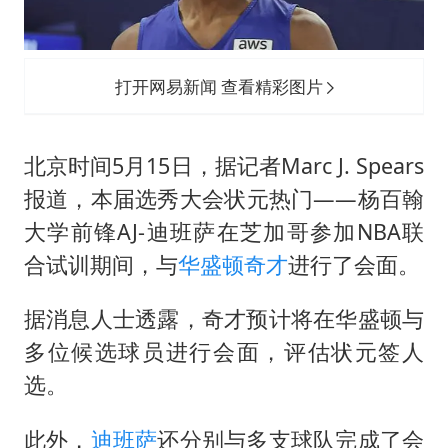
香港刷新1884年以来最高气温纪录
上海全力守护市民“菜篮子”
暑期研学游升温 在旅途中增长知识
打开网易新闻 查看精彩图片
猫咪过火把节被抹成黑猫
宝妈给四胞胎取名平安喜乐
北京时间5月15日，据记者Marc J. Spears
BLG经理辟谣Bin离队
报道，本届选秀大会状元热门——杨百翰
大学前锋AJ-
迪班萨
在芝加哥参加NBA联
总书记点赞的非遗苗绣焕发新生机
合试训期间，与
华盛顿奇才
进行了会面。
据消息人士透露，奇才预计将在华盛顿与
多位候选球员进行会面，评估状元签人
选。
此外，
迪班萨
还分别与多支球队完成了会