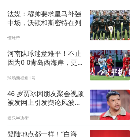
法媒：穆帅要求皇马补强
中场，沃顿和斯密特在列
懂球帝
河南队球迷意难平！不止
因为0-0青岛西海岸，更多
在于以下四点！
球场新视角1号
46 岁贾冰因朋友聚会视频
被发网上引发舆论风波，
至今未发声明
娱乐半边街
登陆地点都一样！“白海