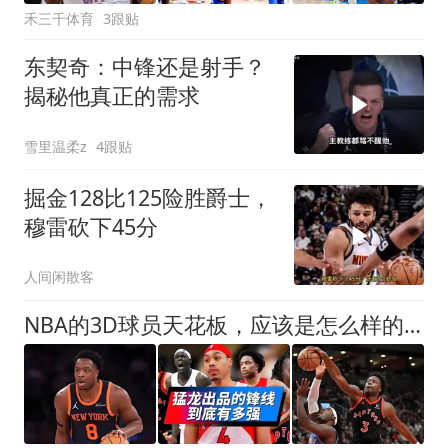
禾三千体育
3跟贴
东契奇：中锋还是射手？
揭秘他真正的需求
雪里温柔z
4跟贴
掘金128比125险胜爵士，
穆雷砍下45分
人间闲散客
NBA的3D球员天花板，应该是怎么样的？