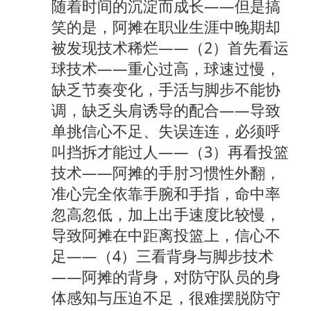
随着时间的沉淀而成长——但是搞
笑的是，阿摊在职业生涯中晚期却
被发现技术稀烂——（2）首先看运
球技术——重心过高，球速过慢，
缺乏节奏变化，手活与脚步不能协
调，缺乏头肩诱导的配合——导致
单挑信心不足、失误连连，必须呼
叫挡拆才能过人——（3）再看投篮
技术——阿摊的手肘习惯性外翻，
准心完全依靠手腕和手指，命中率
忽高忽低，加上出手速度比较慢，
导致阿摊在中距离投篮上，信心不
足——（4）三看背身与脚步技术
——阿摊的背身，对防守队员的身
体感知与压迫不足，很难摆脱防守