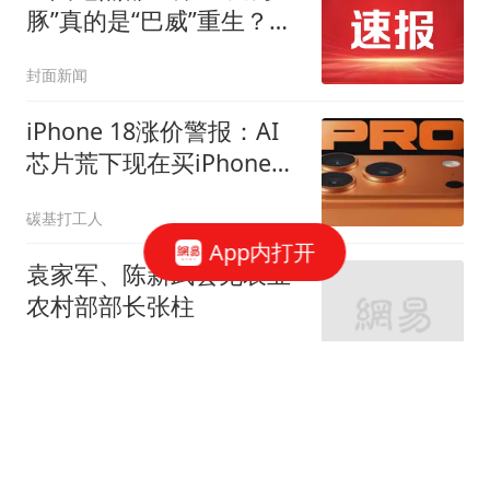
豚”真的是“巴威”重生？专
家提醒：此次对华东华北
封面新闻
的影响更大
iPhone 18涨价警报：AI
芯片荒下现在买iPhone
17能省多少钱？
碳基打工人
App内打开
袁家军、陈新武会见农业
农村部部长张柱
政知新媒体
多个平台启动应急保障，
飞猪：消费者可申请无损
退改，将兜底退改损失；