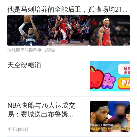
他是马刺培养的全能后卫，巅峰场均21+8+9！30岁却成了“玻璃人”
篮球圈里的那些事
6跟贴
天空硬糖消
NBA快船与76人达成交
易：费城送出布鲁姆
+2027次轮签换回现金补
小王趣味社
偿