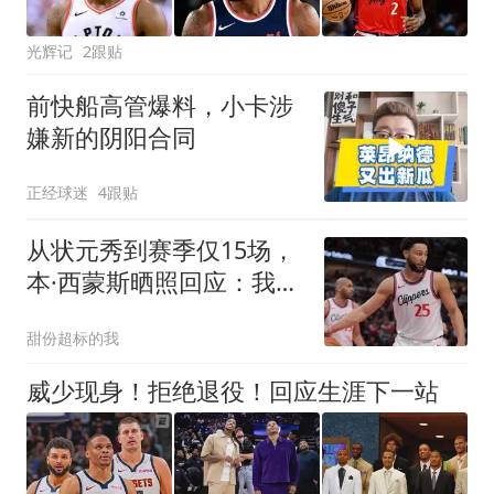
光辉记
2跟贴
前快船高管爆料，小卡涉
嫌新的阴阳合同
正经球迷
4跟贴
从状元秀到赛季仅15场，
本·西蒙斯晒照回应：我不
后悔这段故事
甜份超标的我
威少现身！拒绝退役！回应生涯下一站