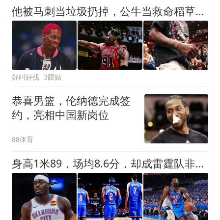
他被马刺当垃圾扔掉，公牛当救命稻草捡回来，结果救了72胜赛季
好叫好伐
3跟贴
恭喜男篮，伦纳德完成签
约，亮相中国新岗位
88体育
身高1米89，场均8.6分，却成雷霆队非卖品，还有望拿上亿美元合同