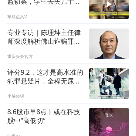
盗窃案，学生丢失几十到
几百不同金额现金
车马点兵V
专业专访｜陈理坤主任律
师深度解析佛山诈骗罪
（电信网络诈骗｜传统线
重庆头条官方
下诈骗）刑案实务
评分9.2，这才是高水准的
犯罪悬疑片，全程无尿
点！太好看了
小脑袋锅
8.6股市早8点丨或在科技
股中“高低切”
沙黾农