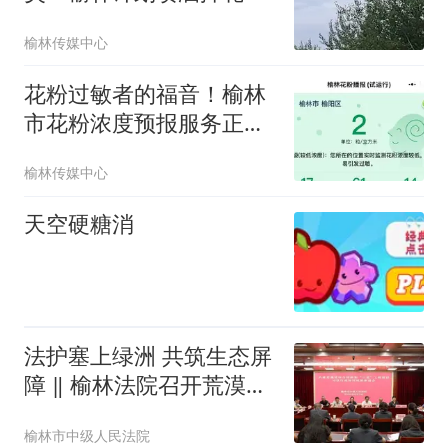
19.75万亩
榆林传媒中心
花粉过敏者的福音！榆林
市花粉浓度预报服务正式
重启！
榆林传媒中心
天空硬糖消
法护塞上绿洲 共筑生态屏
障 ‖ 榆林法院召开荒漠化
综合防治和“三北”工程建
榆林市中级人民法院
设司法行政协同保护座谈