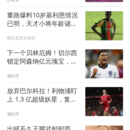
董路爆料10岁基利恩情况
已明，天才小将年龄谜团
另有隐情
明天后天大后天
下一个贝林厄姆！切尔西
锁定阿森纳亿元瑰宝，死
敌或痛失未来核心
澜归序
放弃巴尔科拉！利物浦盯
上 1.3 亿超级妖星，复刻
索博封神交易
澜归序
出狱不久王耀武郁郁而