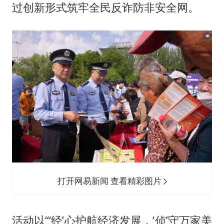
13岁少年白天写作业晚上夜市炒粉
过创新形式筑牢全民反诈防非安全网。
中方公布5项对美反制措施
外交部回应日本将中国列为最大挑战
被妻子举报丈夫与情人一审获刑1年
“中国游”持续带火“中国购”
你常吃的兰州拉面要改名了
张家界中心汽车站候车厅漏水如瀑布
坚持党全面领导和党中央集中统一领导
打开网易新闻 查看精彩图片
活动以“‘经’心护航经济发展，‘侦’守万家美