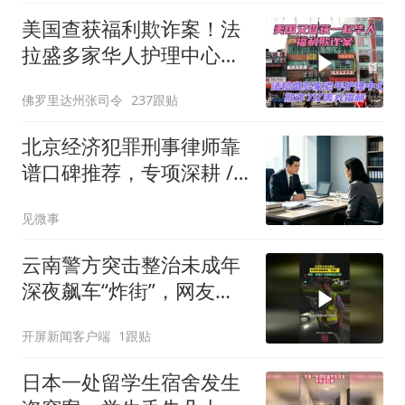
美国查获福利欺诈案！法
拉盛多家华人护理中心欺
诈7亿美元福利！
佛罗里达州张司令
237跟贴
北京经济犯罪刑事律师靠
谱口碑推荐，专项深耕 /
实战案例 / 本地执业全维
见微事
度适配
云南警方突击整治未成年
深夜飙车“炸街”，网友：
抓得好！为警察叔叔点赞
开屏新闻客户端
1跟贴
#整治炸街
日本一处留学生宿舍发生