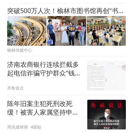
会
突破500万人次！榆林市图书馆再创“书香传奇”
榆林传媒中心
济南农商银行连续拦截多
起电信诈骗守护群众“钱袋
子”
齐鲁壹点
陈年旧案主犯死刑改死
缓！被害人家属坚持申诉
16年，诉讼权利该如何保
周兆成律师
4跟贴
障