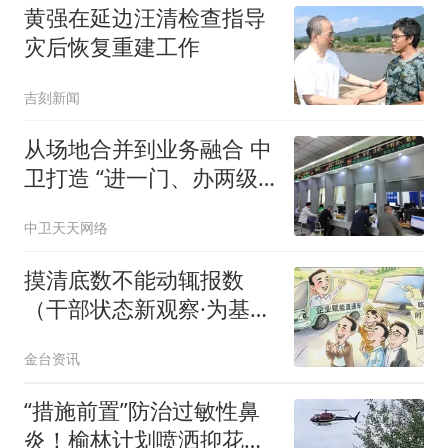
黄强在延边汪清检查指导
灾后恢复重建工作
吉刻新闻
从场地合并到业务融合 中
卫打造 “进一门、办两级”
政务服务新模式
中卫天天网络
摸清底数不能动辄报数
（干部状态新观察·为基层
减负赋能）
金台资讯
“措施前置”防治过敏性鼻
炎！榆林计划喷洒抑花剂