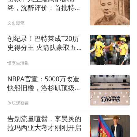
终，沈醉评价：首批特赦
于他，未必就是好事
文史漫笔
创纪录！巴特莱成T20历
史得分王 火箭队豪取五连
胜领跑积分榜
慢享生活集
NBPA官宣：5000万改造
快船旧楼，洛杉矶顶级训
练馆全天候开放，墨菲直
体坛观察猿
言“不用再去别处了”
告别流量喧嚣，李昊炎的
拉玛西亚大考才刚刚开启