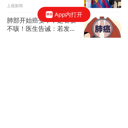
上观新闻
App内打开
肺部开始癌变，不是看咳
不咳！医生告诫：若发现
3个异常或已患癌
白宸侃片
落毛凤凰不如鸡，东北雨
姐账号封禁两年又收罚
单，这次彻底没戏了
调侃国际观点
14级台风白海豚逼近！预
警：登陆浙江概率上升，
云系80万平方公里
起喜电影