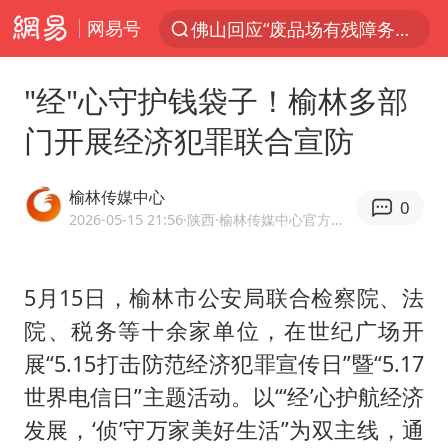
网易号
佛山回应“废品场有残障务工人员”
服务提质，内需扩容有保障
"经"心守护钱袋子！榆林多部
李亚鹏向地铁吐血女孩捐99999元
门开展经济犯罪联合宣防
美股收盘：道指再创历史新高
41岁女子为鼓励女儿考上985研究生
榆林传媒中心
0
人贩子“梅姨”真名谢家梅
2026-05-15 21:56
·陕西
·榆林传媒中心官方网易号
“老头乐”悬挂“蒙H好几个8”上路
5月15日，榆林市公安局联合检察院、法
河南：领导干部要带头休假
院、税务等十余家单位，在世纪广场开
被一条街帮助的“煎饼叔叔”去世
展“5.15打击防范经济犯罪宣传日”暨“5.17
香港乐坛著名填词人黎彼得去世
世界电信日”主题活动。以“‘经’心护航经济
男子出狱前8天被改判死缓
发展，‘侦’守万家美好生活”为双主线，通