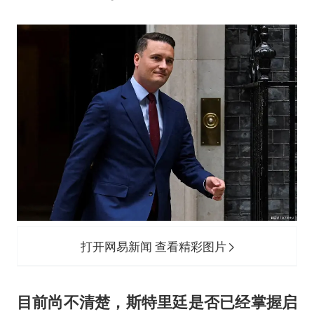
老挝国会主席赛宋蓬逝世
《欢迎来龙餐馆》口碑
白海豚将正面袭击贯穿浙江
酒店回应车内过夜被收150元
黄金牛市回来了吗
乐享全民健身 共筑健康中国
打开网易新闻 查看精彩图片
目前尚不清楚，斯特里廷是否已经掌握启