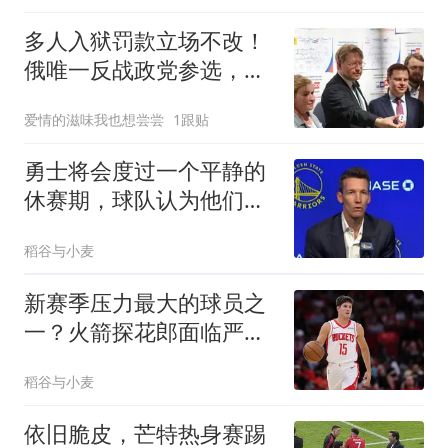
多人入狱罚款立场不改！
俄唯一反战政党参选，大
批年轻人抱团支持
爱情的滋味我也想尝尝
1跟贴
勇士将会度过一个平静的
休赛期，球队认为他们的
问题在于伤病？
稻谷与小麦
新赛季压力最大的球员之
一？火箭探花郎面临严峻
的考验？
稻谷与小麦
依旧脆皮，芒特热身赛踢