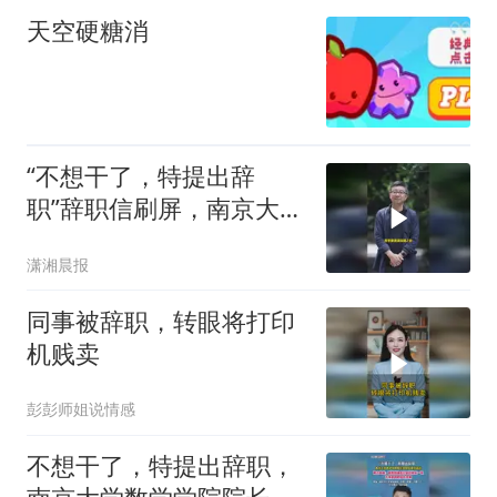
天空硬糖消
“不想干了，特提出辞
职”辞职信刷屏，南京大学
数学学院教授喻良拒绝接
潇湘晨报
受采访
同事被辞职，转眼将打印
机贱卖
彭彭师姐说情感
不想干了，特提出辞职，