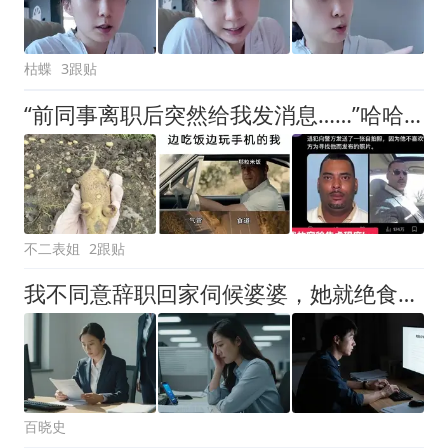
枯蝶
3跟贴
“前同事离职后突然给我发消息……”哈哈哈哈哈这情况完全没想到啊！！
不二表姐
2跟贴
我不同意辞职回家伺候婆婆，她就绝食逼我老公离婚，我平静签字，3个月后，老公接到公司辞退通知，一家人都傻眼了
百晓史