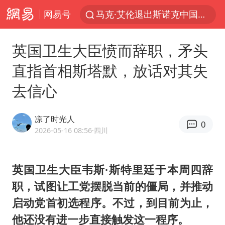
网易号
马克·艾伦退出斯诺克中国公开赛
微信又有新功能，你可以“撤回”你的撤回了！
英国卫生大臣愤而辞职，矛头
新疆优化调整景区内自驾服务费
直指首相斯塔默，放话对其失
上四休三，但降薪1000元，你接受吗？
去信心
情侣平潭拍日出坠崖1死1伤
茅台部分直营店飞天茅台提价
凉了时光人
0
商场现钱学森巨幅海报 负责人回应
2026-05-16 08:56
·四川
36岁男演员成景区NPC后人气爆棚
全民健身事业高质量发展
英国卫生大臣韦斯·斯特里廷于本周四辞
职，试图让工党摆脱当前的僵局，并推动
台当局重金为“台独”织“皇帝新衣”
启动党首初选程序。不过，到目前为止，
几元成本的AI广告导致千万市值蒸发
他还没有进一步直接触发这一程序。