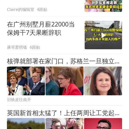
Claire的编辑室
4跟贴
在广州别墅月薪22000当
保姆干7天果断辞职
康哥爱唠嗑
6跟贴
核弹就部署在家门口，苏格兰一旦独立，会不会第一个挨炸
旧铁皮往南开
英国新首相太猛了！上任两周让工党起死回生，英国人被惊到了