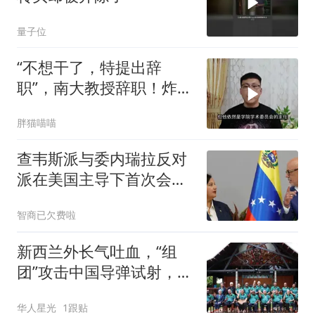
量子位
“不想干了，特提出辞
职”，南大教授辞职！炸出
了全网最羡慕的人
胖猫喵喵
查韦斯派与委内瑞拉反对
派在美国主导下首次会
面，双方合影无人笑
智商已欠费啦
新西兰外长气吐血，“组
团”攻击中国导弹试射，失
败！
华人星光
1跟贴