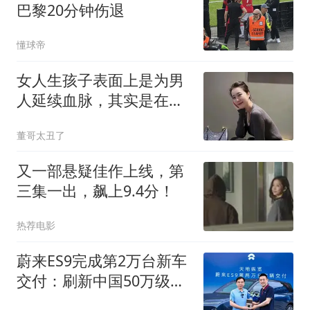
巴黎20分钟伤退
懂球帝
女人生孩子表面上是为男
人延续血脉，其实是在真
正为自己而生
董哥太丑了
又一部悬疑佳作上线，第
三集一出，飙上9.4分！
热荐电影
蔚来ES9完成第2万台新车
交付：刷新中国50万级高
端纯电车型交付纪录