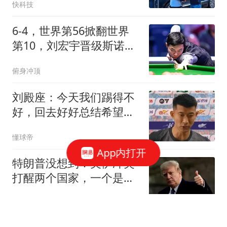
快科技
6-4，世界第56掀翻世界
第10，刘宏宇晋级斯诺克
中国公开赛16强
俯身冲顶
刘殿座：今天我们踢得不
好，回去好好总结希望能
尽快脱离低谷
懂球帝
App内打开
特朗普没想到：美伊冲突
打醒两个国家，一个是越
南，一个是菲律宾
混沌录