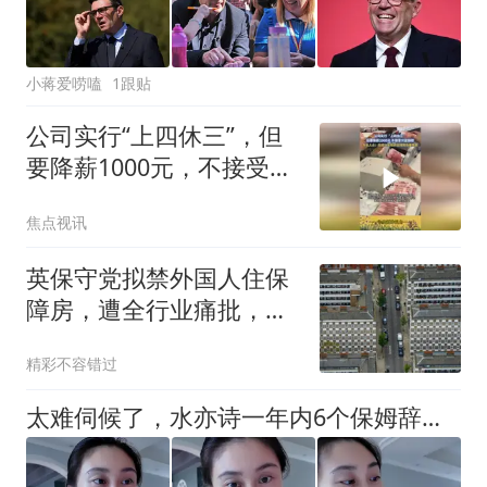
小蒋爱唠嗑
1跟贴
公司实行“上四休三”，但
要降薪1000元，不接受只
能辞职
焦点视讯
英保守党拟禁外国人住保
障房，遭全行业痛批，数
千家庭或无家可归
精彩不容错过
太难伺候了，水亦诗一年内6个保姆辞职，她也崩溃，喊话网友推荐