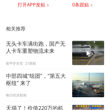
打开APP发贴
0
条跟贴
相关推荐
无头卡车满街跑，国产无
人卡车重塑物流未来
装甲铲史官
21跟贴
中部四城“组团”，“第五大
枢纽” 来了
每日经济新闻
天塌了！价值220万的机