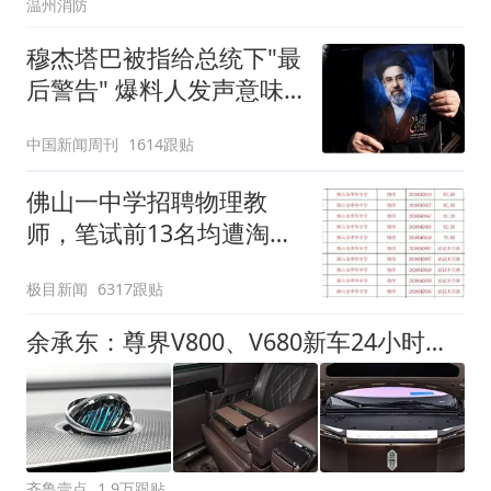
温州消防
穆杰塔巴被指给总统下"最
后警告" 爆料人发声意味
深长
中国新闻周刊
1614跟贴
佛山一中学招聘物理教
师，笔试前13名均遭淘
汰？教育局：已叫停招
极目新闻
6317跟贴
聘，成立调查组全面核查
余承东：尊界V800、V680新车24小时大定突破3500台
齐鲁壹点
1.9万跟贴