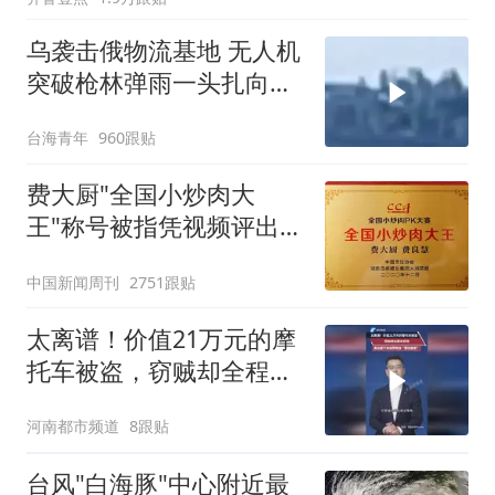
乌袭击俄物流基地 无人机
突破枪林弹雨一头扎向目
标
台海青年
960跟贴
费大厨"全国小炒肉大
王"称号被指凭视频评出
官方回应
中国新闻周刊
2751跟贴
太离谱！价值21万元的摩
托车被盗，窃贼却全程未
到场，竟远程下单指挥物
河南都市频道
8跟贴
流“隔空搬走”#离谱 #摩托
#盗窃
台风"白海豚"中心附近最