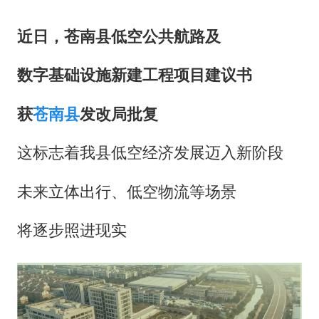
国防部：中国军队坚决反制任何闹海挑衅图谋
我国外贸延续良好增长态势
近日，苍南县低空公共航路及
“新疆阿勒泰八月能滑雪”不实
数字基础设施新建工程项目建议书
日本试射“战斧”导弹，国防部回应
胡彦斌韩磊 谁帮谁
获
苍南县
发改局批复
胡彦斌获《歌手2026》歌王
这标志着我县低空经济发展迈入新阶段
秋天的第一杯奶茶到底有多火
未来立体出行、低空物流等场景
夯实基础开新局
将逐步照进现实