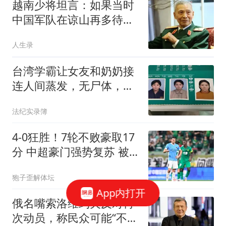
越南少将坦言：如果当时
中国军队在谅山再多待五
天，布防在那里的越军，
人生录
不是被打散的问题，而是
从建制上被彻底抹掉的问
台湾学霸让女友和奶奶接
题， 一个都不剩下
连人间蒸发，无尸体，二
审维持：杀人无罪
法纪实录簿
4-0狂胜！7轮不败豪取17
分 中超豪门强势复苏 被
扣5分依旧跻身前三
狍子歪解体坛
App内打开
俄名嘴索洛维约夫反对再
次动员，称民众可能“不理