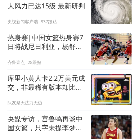
大风力已达15级 最新研判
央视新闻客户端
837跟贴
热身赛|中国女篮热身赛7
日将战尼日利亚，杨舒予
有望出战
齐鲁壹点
28跟贴
库里小黄人卡2.2万美元成
交，非最稀有版本却比限
量版贵6倍
队友祭天法力无边
央媒专访，宫鲁鸣再谈中
国女篮，只字未提李梦，
却给李梦提了个醒