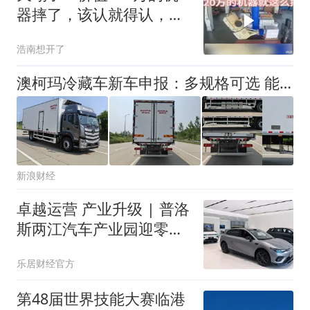
器摔了，该认就得认，绝
不给物流抹黑
浩南想开了
澳柯玛冷藏车新车申报：多规格可选 能否抢占冷链运输市场？
新浪财经
卓越运营 产业升级 | 普洛
斯两江汽车产业园迎零跑
汽车服务中心开业
乐居财经官方
第48届世界技能大赛临港