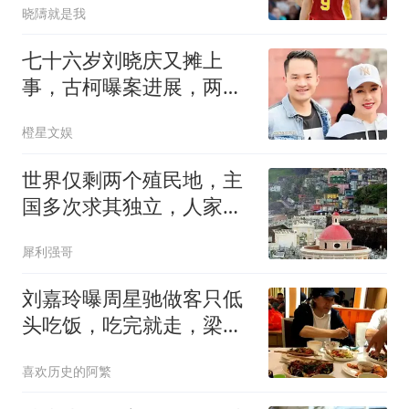
晓隯就是我
七十六岁刘晓庆又摊上
事，古柯曝案进展，两人
私事仅是冰山一角
橙星文娱
世界仅剩两个殖民地，主
国多次求其独立，人家愣
是不答应
犀利强哥
刘嘉玲曝周星驰做客只低
头吃饭，吃完就走，梁朝
伟相伴无言
喜欢历史的阿繁