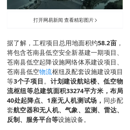
打开网易新闻 查看精彩图片
据了解，工程项目总用地面积约
58.2亩
，
将包含苍南县低空安全新基建一期项目、
苍南县低空起降设施网络体系建设项目、
苍南县低空
物流
枢纽及配套设施建设项目
等
3个子项目
。
计划建设航站楼、低空物
流枢纽等总建筑面积33274平方米，布局
40处起降点、1座无人机测试场，
同步配
套
航空器和无人机、气象、监测、雷达、
反制、服务平台等
设施设备。