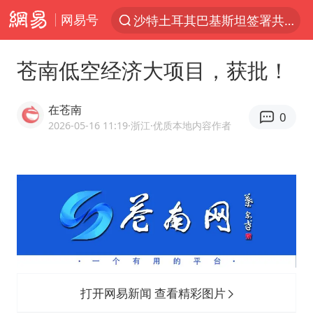
网易号
沙特土耳其巴基斯坦签署共同防务协议
“电影+”如何激发千亿级消费新活力？
苍南低空经济大项目，获批！
泉州市委书记张毅恭被查
台风白海豚已进入24小时警戒线
在苍南
0
全球首个长时储能一体化产业园量产
2026-05-16 11:19
·浙江
·优质本地内容作者
上海：台风白海豚或将带来龙卷风
四川宜宾市高县4.9级地震致1人死亡
名创优品回应女子吐槽内裤质量差
中巨芯：上半年归母净利润1405.77万元
中国女篮70-67险胜尼日利亚女篮
U17国足点球大战淘汰河床晋级决赛
打开网易新闻 查看精彩图片