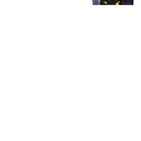
解原因”引争议
桂系007
暴雨、大暴雨！山西新一
轮大范围降雨来袭
无比
2岁患儿就诊死亡首诊医
生获刑 不少医生为其鸣不
平
澎湃新闻
18岁女子遭已婚男强奸：
被推到床上用皮带抽打后
强奸
红星新闻
热搜