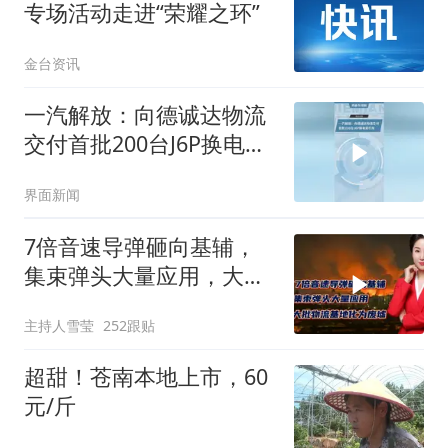
专场活动走进“荣耀之环”
金台资讯
一汽解放：向德诚达物流
交付首批200台J6P换电牵
引车
界面新闻
7倍音速导弹砸向基辅，
集束弹头大量应用，大批
物流基地化为废墟
主持人雪莹
252跟贴
超甜！苍南本地上市，60
元/斤