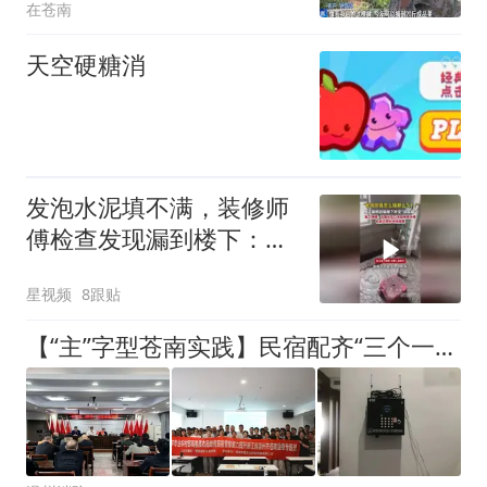
在苍南
天空硬糖消
发泡水泥填不满，装修师
傅检查发现漏到楼下：出
风口未延伸到外墙
星视频
8跟贴
【“主”字型苍南实践】民宿配齐“三个一”，暑期旅居踏实游玩安心