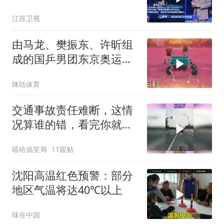
位，围绕真实课题，自主
江苏卫视
探究、分工协作完成项目
任务
由马龙、樊振东、许昕组
成的国乒男团东京奥运会
夺冠，达成该项目四连冠
咪咕体育
的成就
交通事故责任难断，这情
况算谁的错，看完你就明
白了
嘻哈搞笑局
11跟贴
沈阳高温红色预警：部分
地区气温将达40℃以上
味在中国