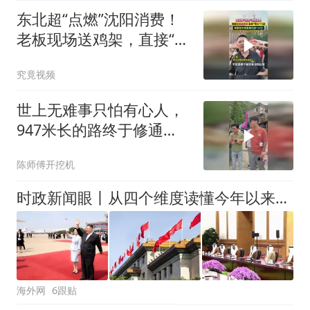
东北超“点燃”沈阳消费！
老板现场送鸡架，直接“带
火”门店
究竟视频
世上无难事只怕有心人，
947米长的路终于修通
了，修桥补路，功在当
陈师傅开挖机
代，利在千秋
时政新闻眼丨从四个维度读懂今年以来中国元首外交
海外网
6跟贴