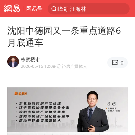
网易号
峰哥 汪海林
解锁各地夏日限定体验
沈阳中德园又一条重点道路6
西湖突现狂风暴雨 游客瞬间被浇透
月底通车
河南重大刑事案嫌疑人落网
马克·艾伦退出斯诺克中国公开赛
栋察楼市
0
视频丨中国东方电气集团原党组副书记、董事宋致远被查
2026-05-16 12:08
·辽宁
·房产媒体人
金饰克价一夜涨回1300元
梁家辉：到内地拍戏不是北上是回归
白海豚将正面袭击贯穿浙江
酒店回应车内过夜被收150元
牛津大学一纸声明甩不了锅