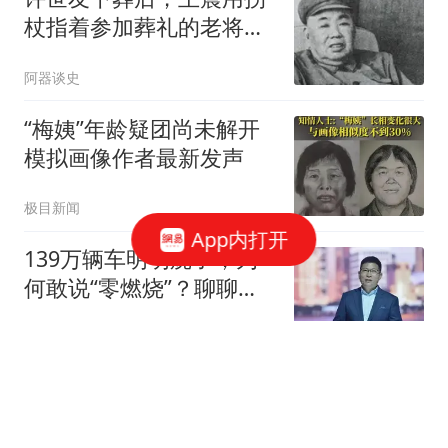
杖指着参加葬礼的老将
们：可千万不能学他
阿器谈史
“梅姨”年龄疑团尚未解开
模拟画像作者最新发声
极目新闻
App内打开
139万辆车明明烧了，为
何敢说“零燃烧”？聊聊余
承东的“文字游戏”与硬核
西门老爹
底气
宋致远的末路：秋后算账