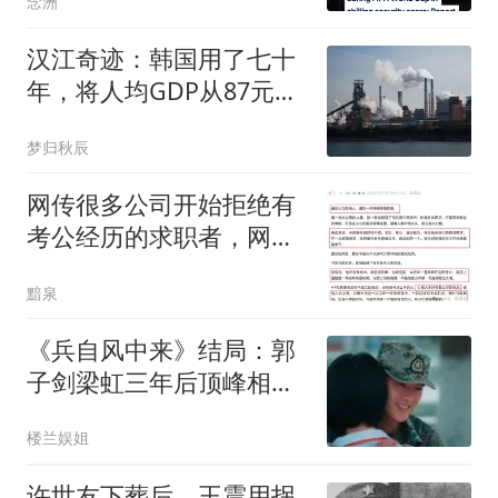
念洲
汉江奇迹：韩国用了七十
年，将人均GDP从87元提
升到37961美元。
梦归秋辰
网传很多公司开始拒绝有
考公经历的求职者，网友
说：没考公考编照样找不
黯泉
到工作！
《兵自风中来》结局：郭
子剑梁虹三年后顶峰相
见，景小春放手太遗憾
楼兰娱姐
许世友下葬后，王震用拐