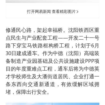
新疆景区自驾服务费改为按车收费
香港宏福苑火灾或由烟头引起
打开网易新闻 查看精彩图片
浙江台州《告全体市民书》
西贝创始人贾国龙押注鲜羊赛道
修通民心路，架起幸福桥。沈阳铁西区重
“不怕六爷挂得多 就怕六爷挂一颗”
点民生与产业配套工程——开发二十一号
路下穿宝马铁路框构桥工程，计划于6月
董璇小酒窝朵朵为佟丽娅庆生
30日建成通车。作为中德（沈阳）高端装
36岁男演员成景区NPC后人气爆棚
备制造产业园基础及公共设施建设PPP项
人民的健康、体质、幸福一脉相承
目的年度重难点工程，通车后将为中德英
才学校师生及大潘街道居民、企业打通一
条东西向交通新通道，有效缓解区域拥
堵，保障出行安全。