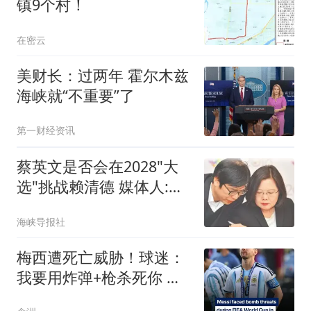
镇9个村！
在密云
美财长：过两年 霍尔木兹
海峡就“不重要”了
第一财经资讯
蔡英文是否会在2028"大
选"挑战赖清德 媒体人:不
敢讲
海峡导报社
梅西遭死亡威胁！球迷：
我要用炸弹+枪杀死你 自
杀式袭击把你炸飞