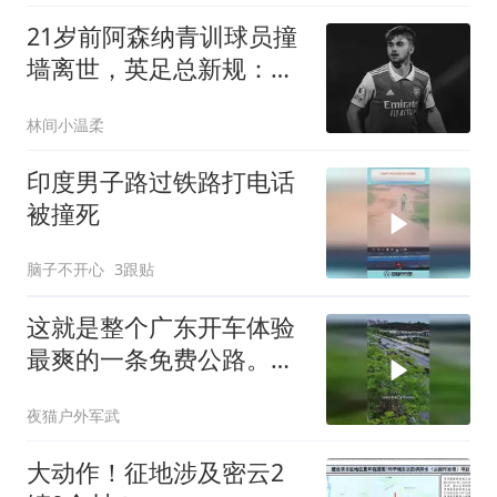
21岁前阿森纳青训球员撞
墙离世，英足总新规：砖
墙混凝土墙不再允许用于
林间小温柔
球场
印度男子路过铁路打电话
被撞死
脑子不开心
3跟贴
这就是整个广东开车体验
最爽的一条免费公路。它
全长28公里
夜猫户外军武
大动作！征地涉及密云2