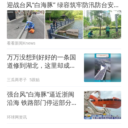
迎战台风“白海豚” 绿容筑牢防汛防台安全屏障
看看新闻Knews
万万没想到好好的一条国
道修到湖北，这里却成了
断头路
三瓜两枣子
5跟贴
强台风“白海豚”逼近浙闽
沿海 铁路部门停运部分列
车
环球网资讯