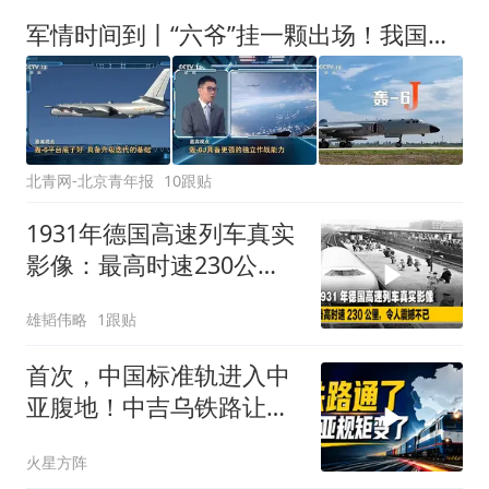
军情时间到丨“六爷”挂一颗出场！我国形成“三位一体”核打击能力
北青网-北京青年报
10跟贴
1931年德国高速列车真实
影像：最高时速230公
里，令人震撼不已
雄韬伟略
1跟贴
首次，中国标准轨进入中
亚腹地！中吉乌铁路让两
个30年的宿敌握手
火星方阵