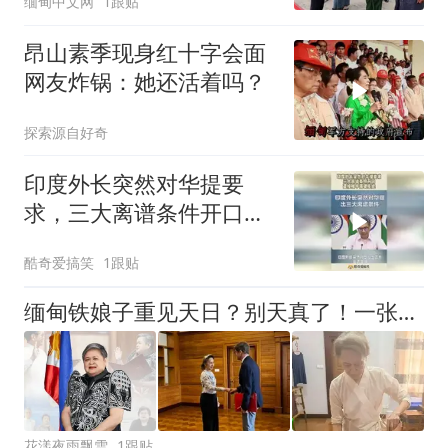
缅甸中文网
1跟贴
昂山素季现身红十字会面
网友炸锅：她还活着吗？
探索源自好奇
印度外长突然对华提要
求，三大离谱条件开口，
直接被中强硬拒绝！
酷奇爱搞笑
1跟贴
缅甸铁娘子重见天日？别天真了！一张照片换一张门票而已！
花漾夜雨飘雪
1跟贴