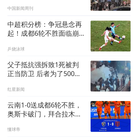
买单
中国新闻周刊
中超积分榜：争冠悬念再
起！成都6轮不胜面临崩
溃，或涌现黑马
乒烧泳球
父子抵抗强拆致1死被判
正当防卫 后者为了500块
丢命
红星新闻
云南1-0送成都6轮不胜，
奥斯卡破门，拜合拉木错
失绝平
懂球帝