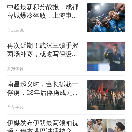
中超最新积分战报：成都
蓉城爆冷落败，上海申花
终结3连败
足球狗说
再次延期！武汉三镇手握
两场补赛，或改写保级局
势
湖报体育
南昌起义时，营长抓获一
俘虏，28年后俘虏成元
帅，而营长成少将
芊芊子吟
伊媒发布伊朗最高领袖视
频：穆杰塔巴讲话被众人