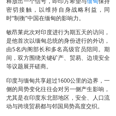
杭州全市有序停课
释放出一个信号，即印方希望与
缅甸
保持
密切接触，以维持自身战略利益，同
商场现钱学森巨幅海报 负责人回应
时“制衡”中国在缅甸的影响力。
“不怕六爷挂得多 就怕六爷挂一颗”
全民健身事业高质量发展
敏昂莱此次对印度进行为期五天的访问，
WTT瑞典大满贯女单签表出炉
是他首次以缅甸总统的身份进行的外访，
由5名内阁部长和多名高级官员陪同。期
36岁男演员成景区NPC后人气爆棚
间，双方围绕关键矿产、贸易、边境安全
乐享全民健身 共筑健康中国
等议题展开磋商。
印度与缅甸共享超过1600公里的边界，一
侧的局势变化往往会对另一侧产生影响，
尤其是在印度东北部地区，安全、人口流
动与跨境贸易都与邻国局势高度交织。