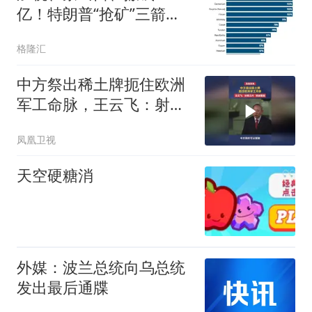
亿！特朗普“抢矿”三箭齐
发
格隆汇
中方祭出稀土牌扼住欧洲
军工命脉，王云飞：射程
之内，皆被覆盖
凤凰卫视
天空硬糖消
外媒：波兰总统向乌总统
发出最后通牒