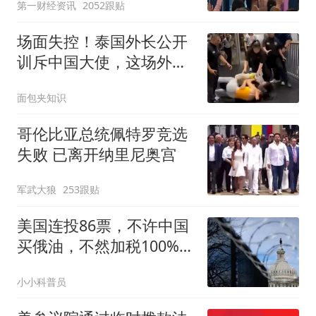
第一财经资讯
2052跟贴
场面失控！泰国外长公开
训斥中国大使，这场外交
风波到底谁的错？
面包夹知识
哥伦比亚总统佩特罗竞选
失败 已离开纳里尼奥宫
军武大狼
253跟贴
美国连投86票，不许中国
买俄油，不然加税100%，
中方已做最坏打算
小小科普员