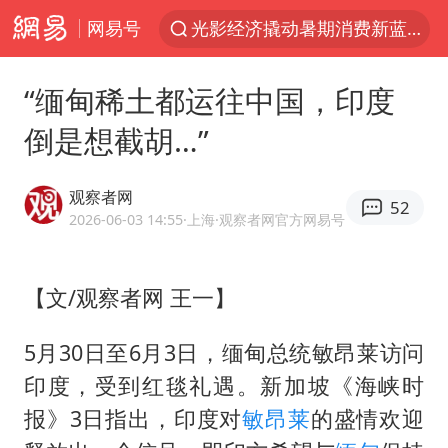
网易号
光影经济撬动暑期消费新蓝海
浙江上海等地有大雨或暴雨
“缅甸稀土都运往中国，印度
新疆优化调整景区内自驾服务费
倒是想截胡…”
上四休三，但降薪1000元，你接受吗？
黄金牛市回来了吗
观察者网
52
情侣平潭拍日出坠崖1死1伤
2026-06-03 14:55
·上海
·观察者网官方网易号
台当局重金为“台独”织“皇帝新衣”
【文/观察者网 王一】
白海豚将正面袭击贯穿浙江
微信又有新功能，你可以“撤回”你的撤回了！
5月30日至6月3日，缅甸总统
敏昂莱
访问
几元成本的AI广告导致千万市值蒸发
印度，受到红毯礼遇。新加坡《海峡时
《欢迎来龙餐馆》口碑
报》3日指出，印度对
敏昂莱
的盛情欢迎