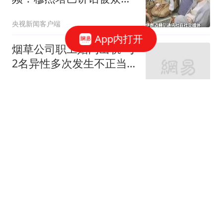
围住
央视新闻客户端
App内打开
烟草公司职工婚内出轨 与
2名异性多次发生不正当
关系
红星新闻
河南西平县重大刑事案嫌
疑人落网 在玉米地里被抓
获
央视新闻
广东报价2米18中锋，山
东取消交易，广州后卫试
训宁波，江苏大外援敲定
懂球社