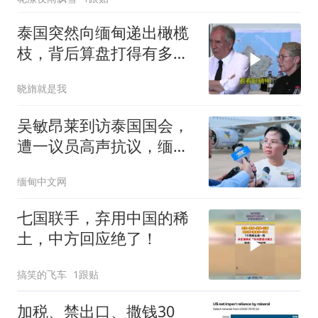
泰国突然向缅甸递出橄榄
枝，背后算盘打得有多
响？
晓旓就是我
吴敏昂莱到访泰国国会，
遭一议员高声抗议，缅甸
总统府对此发声
缅甸中文网
七国联手，弃用中国的稀
土，中方回应绝了！
搞笑的飞车
1跟贴
加税、禁出口、撒钱30