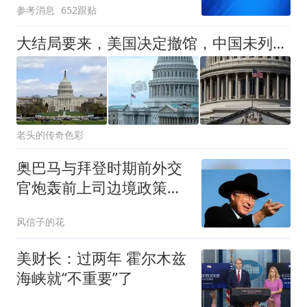
参考消息
652跟贴
大结局要来，美国决定撤馆，中国未列入名单，基辛格生前预言应验
老头的传奇色彩
奥巴马与拜登时期前外交
官炮轰前上司边境政策失
败：醒悟得太晚了
风信子的花
美财长：过两年 霍尔木兹
海峡就“不重要”了