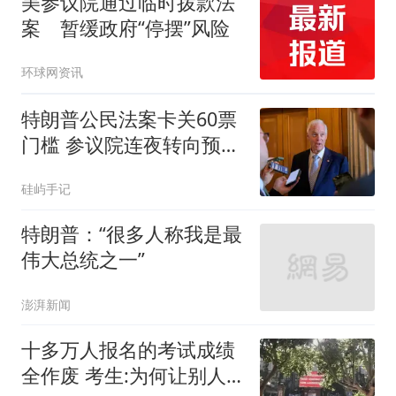
美参议院通过临时拨款法
案 暂缓政府“停摆”风险
环球网资讯
特朗普公民法案卡关60票
门槛 参议院连夜转向预算
案
硅屿手记
特朗普：“很多人称我是最
伟大总统之一”
澎湃新闻
十多万人报名的考试成绩
全作废 考生:为何让别人