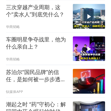
三次穿越产业周期，这
个“卖水人”到底凭什么？
华商韬略
车圈明星争夺战里，他为
什么亲自上？
华商韬略
苏泊尔“国民品牌”的信
任，是如何被一步步透支
的
钛媒体APP
潮起之时 “药”守初心：解