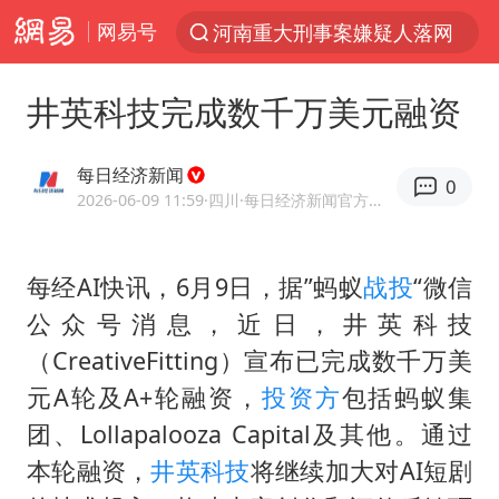
网易号
河南重大刑事案嫌疑人落网
解锁各地夏日限定体验
井英科技完成数千万美元融资
西湖突现狂风暴雨 游客瞬间被浇透
金饰克价一夜涨回1300元
每日经济新闻
0
新疆景区自驾服务费改为按车收费
2026-06-09 11:59
·四川
·每日经济新闻官方网易号
视频丨中国东方电气集团原党组副书记、董事宋致远被查
每经AI快讯，6月9日，据”蚂蚁
战投
“微信
梁家辉：到内地拍戏不是北上是回归
公众号消息，近日，井英科技
白海豚将正面袭击贯穿浙江
（CreativeFitting）宣布已完成数千万美
酒店回应车内过夜被收150元
元A轮及A+轮融资，
投资方
包括蚂蚁集
几元成本 千万市值蒸发
团、Lollapalooza Capital及其他。通过
牛津大学一纸声明甩不了锅
本轮融资，
井英科技
将继续加大对AI短剧