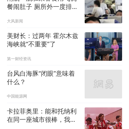
餐闹肚子 厕所外一度排长
队
大风新闻
美财长：过两年 霍尔木兹
海峡就“不重要”了
第一财经资讯
台风白海豚“闭眼”意味着
什么？
中国能源网
卡拉菲奥里：能和托纳利
在同一座城市很棒，我没
那么孤单了