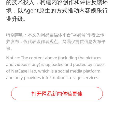
儿子陪躺平老爹体验外卖员火了
的技术投入，构建内容创作和评估反馈环
境，以Agent原生的方式推动内容娱乐行
浙江台州《告全体市民书》
业升级。
香港宏福苑火灾或由烟头引起
西贝创始人贾国龙押注鲜羊赛道
特别声明：本文为网易自媒体平台“网易号”作者上传
“不怕六爷挂得多 就怕六爷挂一颗”
并发布，仅代表该作者观点。网易仅提供信息发布平
台。
多个明星演唱会取消
Notice: The content above (including the pictures
36岁男演员成景区NPC后人气爆棚
and videos if any) is uploaded and posted by a user
人民的健康、体质、幸福一脉相承
of NetEase Hao, which is a social media platform
and only provides information storage services.
打开网易新闻体验更佳