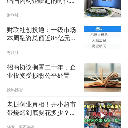
码国内药企崛起的时代答
案
财联社
财联社创投通：一级市场
本周融资总额近85亿元环
比降七成，帕西尼再获10
财联社
亿元战略轮融资
招商协议搁置二十年，企
业投资受损盼公平处置
挽风拂雪
老挝创业真相！开小超市
带烧烤到底要花多少？三
弟杨阿克硬核摸底
邻家二蛋不靠谱