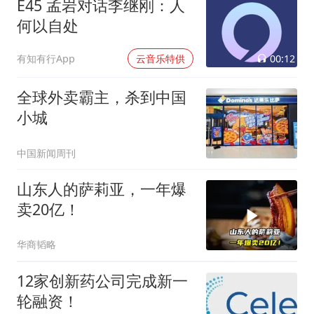
E45 孟岩对话李继刚：人
何以自处
00:12
有知有行App
云音乐特供
全球外卖霸主，杀到中国
小城
中国新闻周刊
山东人的萨莉亚，一年爆
卖20亿！
华商韬略
12家创新药公司完成新一
轮融资！