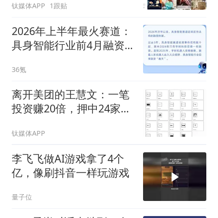
钛媒体APP
1跟贴
2026年上半年最火赛道：
具身智能行业前4月融资
超200笔，总规模超550亿
36氪
元
离开美团的王慧文：一笔
投资赚20倍，押中24家AI
公司
钛媒体APP
李飞飞做AI游戏拿了4个
亿，像刷抖音一样玩游戏
量子位