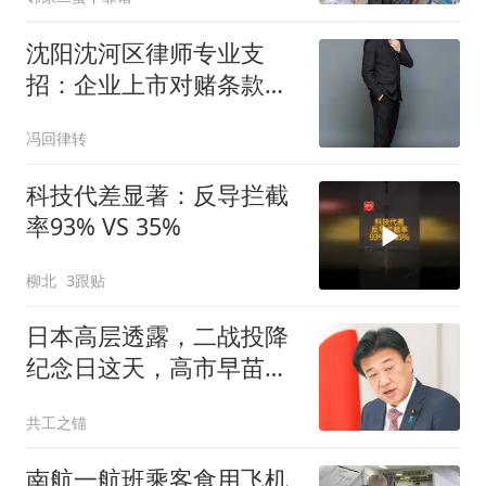
沈阳沈河区律师专业支
招：企业上市对赌条款清
理核心要点
冯回律转
科技代差显著：反导拦截
率93% VS 35%
柳北
3跟贴
日本高层透露，二战投降
纪念日这天，高市早苗可
能要恶心中国一把
共工之锚
南航一航班乘客食用飞机