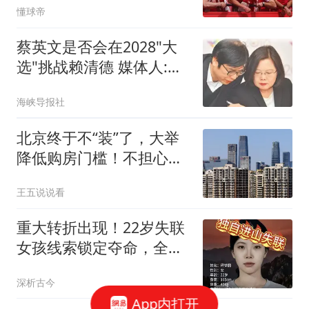
懂球帝
蔡英文是否会在2028"大
选"挑战赖清德 媒体人:不
敢讲
海峡导报社
北京终于不“装”了，大举
降低购房门槛！不担心房
价反弹吗？
王五说说看
重大转折出现！22岁失联
女孩线索锁定夺命，全程
无防护令人揪心
深析古今
App内打开