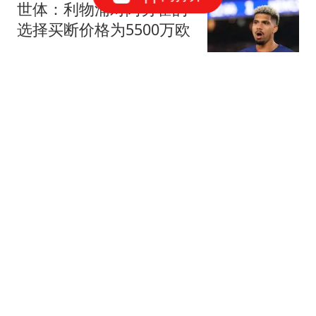
世体：利物浦对阿劳霍的
选择买断价格为5500万欧
懂球帝
成都舞厅真实内情：200
元一小时，吃饭逛公园看
电影样样配齐
成都人的故事
海鲜再次被关注！医生发
现：糖尿病患者常吃海
鲜，或出现4种变化
荆医生科普
央视怒批哪吒破产，百亿
国资被霍霍精光