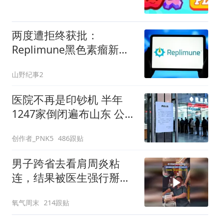
两度遭拒终获批：
Replimune黑色素瘤新药
定价45万美元引关注
山野纪事2
医院不再是印钞机 半年
1247家倒闭遍布山东 公立
也亏到慌
创作者_PNK5
486跟贴
男子跨省去看肩周炎粘
连，结果被医生强行掰
开，疼得发出尖叫
氧气周末
214跟贴