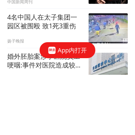
中国新闻周刊
4名中国人在太子集团一
园区被围殴 致1死3重伤
扬子晚报
App内打开
婚外胚胎案涉事医院员工
哽咽:事件对医院造成较大
冲击
大风新闻
媒体:新西兰外长想"组
团"攻击中国导弹试射 结
果被打脸
环球时报国际