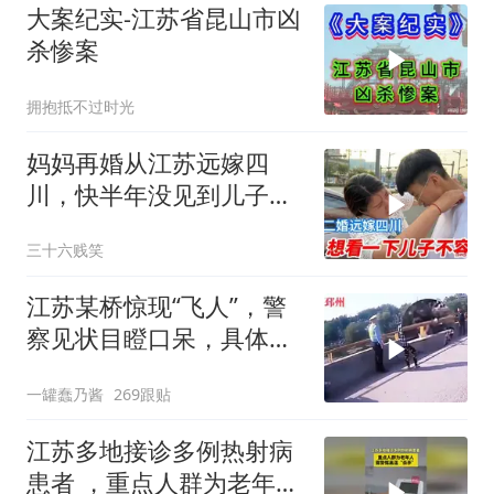
大案纪实-江苏省昆山市凶
杀惨案
拥抱抵不过时光
妈妈再婚从江苏远嫁四
川，快半年没见到儿子
了，两边牵挂两头难啊
三十六贱笑
江苏某桥惊现“飞人”，警
察见状目瞪口呆，具体情
形引发众人好奇
一罐蠢乃酱
269跟贴
江苏多地接诊多例热射病
患者 ，重点人群为老年