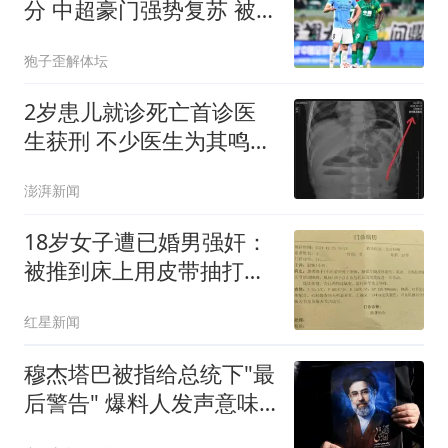
分 中超豪门强势复苏 被
扣5分依旧跻身前三
狍子歪解体坛
2岁患儿就诊死亡首诊医
生获刑 不少医生为其鸣不
平
澎湃新闻
18岁女子遭已婚男强奸：
被推到床上用皮带抽打后
强奸
红星新闻
穆杰塔巴被指给总统下"最
后警告" 爆料人发声意味
深长