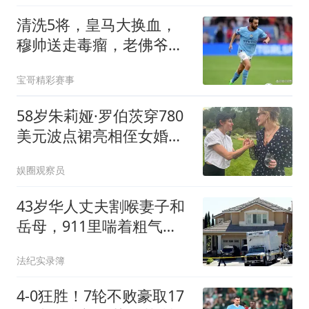
清洗5将，皇马大换血，
穆帅送走毒瘤，老佛爷看
走眼，法国巨星悬了
宝哥精彩赛事
58岁朱莉娅·罗伯茨穿780
美元波点裙亮相侄女婚
礼，复刻32年前经典造型
娱圈观察员
43岁华人丈夫割喉妻子和
岳母，911里喘着粗气
喊“有蒙面歹徒”，8岁双胞
法纪实录簿
胎女儿就在家里
4-0狂胜！7轮不败豪取17