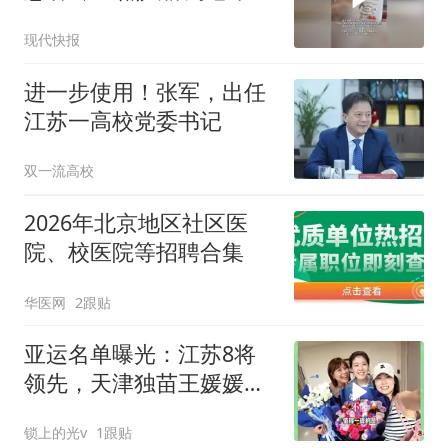
人，需警惕高温“杀手”
现代快报
进一步使用！张军，出任
江苏一高校党委书记
双一流高校
2026年北京地区社区医
院、校医院等招聘合集
华医网
2跟贴
亚运名单曝光：江苏8将
领先，天津独苗王媛媛独
当一面
锁上的光v
1跟贴