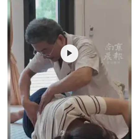
秋天的第一杯奶茶到底有多火
百花奖开幕式
国防部：坚决反制任何闹海挑衅图谋
东航：国内客票提前14天免费退改
美股存储板块集体大跌
胡彦斌获《歌手2026》歌王
“今天得有40℃了吧 为啥还不预警”
夯实基础开新局