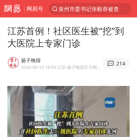
网易号
泉州市委书记张毅恭被查
“电影+”如何激发千亿级消费新活力？
江苏首例！社区医生被“挖”到
台风白海豚已进入24小时警戒线
大医院上专家门诊
全球首个长时储能一体化产业园量产
陈垣宇0-3张禹珍 国乒男单全军覆没
扬子晚报
214
中巨芯：上半年归母净利润1405.77万元
2026-06-10 18:03
·江苏
·扬子晚报官方网易号
四川宜宾市高县4.9级地震致1人死亡
中国女篮70-67险胜尼日利亚女篮
名创优品回应女子吐槽内裤质量差
上海：台风白海豚或将带来龙卷风
出口禁令驱动有色板块大涨