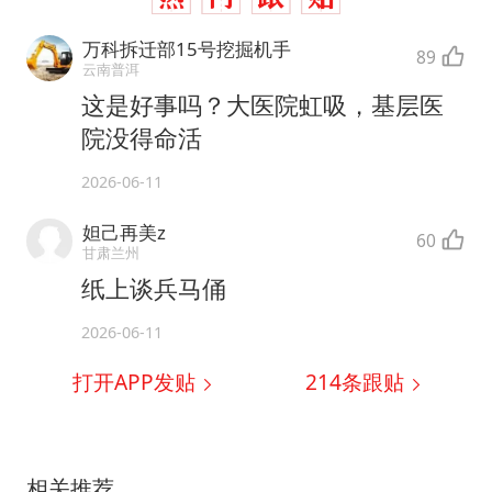
万科拆迁部15号挖掘机手
89
云南普洱
这是好事吗？大医院虹吸，基层医
院没得命活
2026-06-11
妲己再美z
60
甘肃兰州
纸上谈兵马俑
2026-06-11
打开APP发贴
214
条跟贴
相关推荐