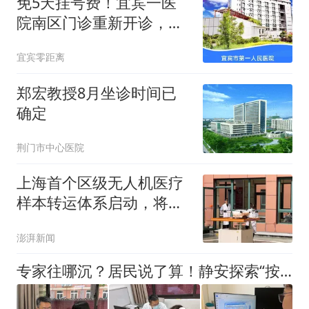
免5天挂号费！宜宾一医
院南区门诊重新开诊，时
间就在
宜宾零距离
郑宏教授8月坐诊时间已
确定
荆门市中心医院
上海首个区级无人机医疗
样本转运体系启动，将提
升基层医疗服务便利性
澎湃新闻
专家往哪沉？居民说了算！静安探索“按需下沉”式就医服务新路径