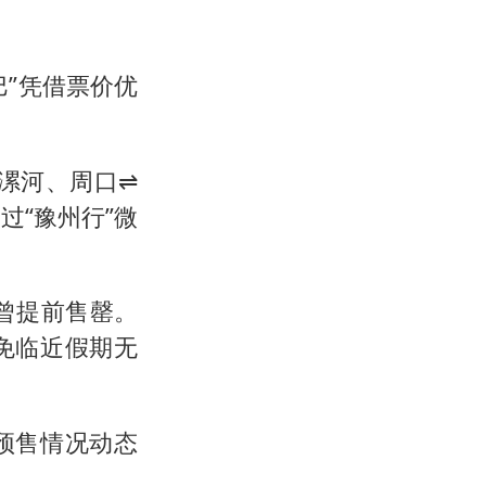
”凭借票价优
漯河、周口⇌
过“豫州行”微
曾提前售罄。
免临近假期无
预售情况动态