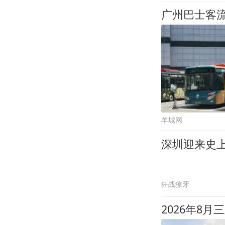
广州巴士客流
羊城网
深圳迎来史
狂战獠牙
2026年8