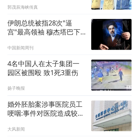
退二线 郑丽文扛责整合
郭茂辰海峡传真
艰困选区
伊朗总统被指28次"逼
宫"最高领袖 穆杰塔巴下
最后警告
中国新闻周刊
4名中国人在太子集团一
园区被围殴 致1死3重伤
扬子晚报
婚外胚胎案涉事医院员工
哽咽:事件对医院造成较大
冲击
大风新闻