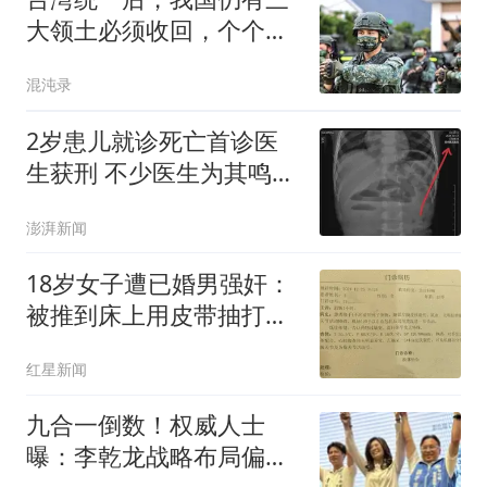
大领土必须收回，个个都
是战略要地！
混沌录
2岁患儿就诊死亡首诊医
生获刑 不少医生为其鸣不
平
澎湃新闻
18岁女子遭已婚男强奸：
被推到床上用皮带抽打后
强奸
红星新闻
九合一倒数！权威人士
曝：李乾龙战略布局偏差