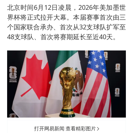
美股存储板块集体大跌
北京时间6月12日凌晨，2026年美加墨世
胡彦斌获《歌手2026》歌王
界杯将正式拉开大幕。本届赛事首次由三
东航：国内客票提前14天免费退改
个国家联合承办、首次从32支球队扩军至
胜宏科技：股票交易异常波动
48支球队、首次将赛期延长至近40天。
夯实基础开新局
打开网易新闻 查看精彩图片