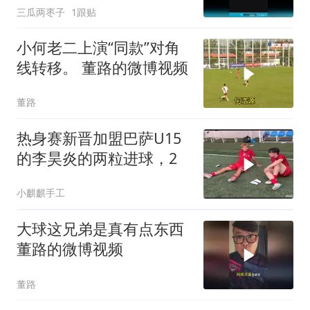
三瓜两枣子
1跟贴
小何老二上演“同款”对角
线转移。 董路的微博视频
董路
热身赛新晋加盟巴萨U15
的李昊炎的两粒进球，2
小麒麒手工
大球这兄弟是真有点东西
董路的微博视频
董路