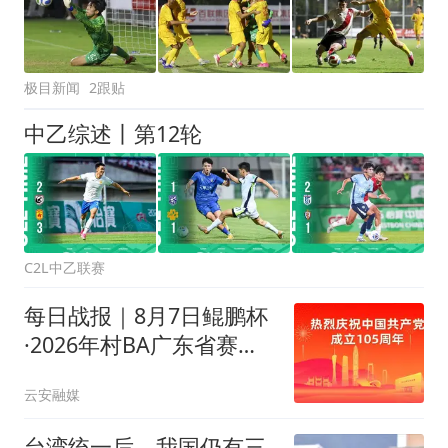
极目新闻
2跟贴
中乙综述丨第12轮
C2L中乙联赛
每日战报｜8月7日鲲鹏杯
·2026年村BA广东省赛赛
况
云安融媒
台湾统一后，我国仍有三