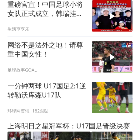
重磅官宣！中国足球小将
女队正式成立，韩瑞挂帅
出任首任主教练！
生活亨亨乐
网络不是法外之地！请尊
重中国女性！
足球故事GOAL
一分钟两球 U17国足2:1逆
转勒沃库森U17队
环球网资讯
182跟贴
上海明日之星冠军杯：U17国足晋级决赛