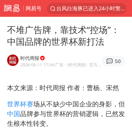
网易号
台风白海豚已进入24小时警戒线
中国女篮70-67险胜尼日利亚女篮
不堆广告牌，靠技术“控场”：
上海：台风白海豚或将带来龙卷风
中国品牌的世界杯新打法
四川宜宾市高县4.9级地震致1人死亡
名创优品回应女子吐槽内裤质量差
时代周报
50
出口禁令驱动有色板块大涨
2026-06-11 17:54
·广东
·《时代周报》官方网易号
中巨芯：上半年归母净利润1405.77万元
本文来源：时代周报 作者：曹杨、宋然
秋天的第一杯奶茶到底有多火
38岁演员求职万岁山NPC成功
世界杯赛
场从不缺少中国企业的身影，但
国乒男单横滨冠军赛全军覆没
中国
品牌参与世界杯的营销逻辑，已然发
U17国足三连胜晋级明日之星半决赛
生根本性转变。