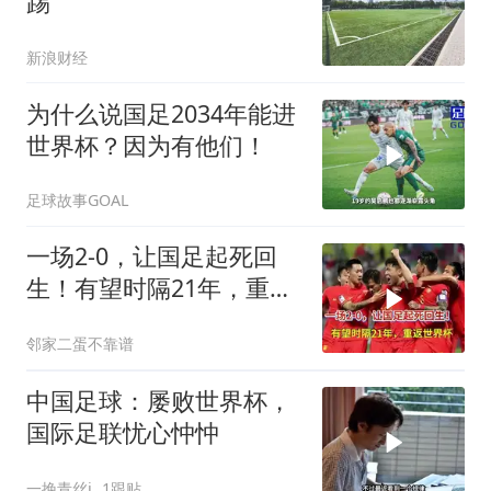
踢
新浪财经
为什么说国足2034年能进
世界杯？因为有他们！
足球故事GOAL
一场2-0，让国足起死回
生！有望时隔21年，重返
世界杯
邻家二蛋不靠谱
中国足球：屡败世界杯，
国际足联忧心忡忡
一挽青丝j
1跟贴