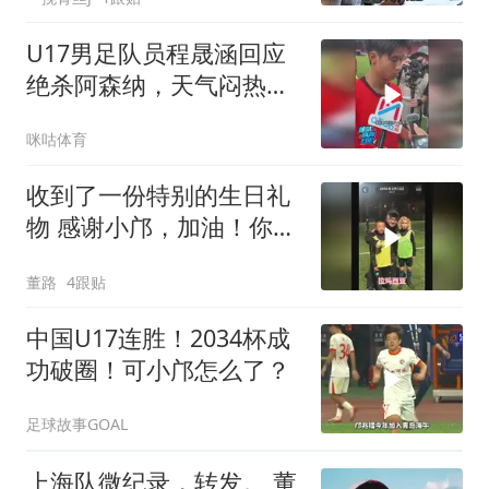
U17男足队员程晟涵回应
绝杀阿森纳，天气闷热不
是借口，队友赵松源太牛
咪咕体育
了
收到了一份特别的生日礼
物 感谢小邝，加油！你是
平台上走出的第一位职业
董路
4跟贴
球员！
中国U17连胜！2034杯成
功破圈！可小邝怎么了？
足球故事GOAL
上海队微纪录，转发。 董