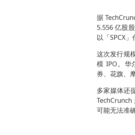
据 TechCr
5.556 亿
以「SPCX
这次发行规模
模 IPO
券、花旗、
多家媒体还提
TechCru
可能无法准