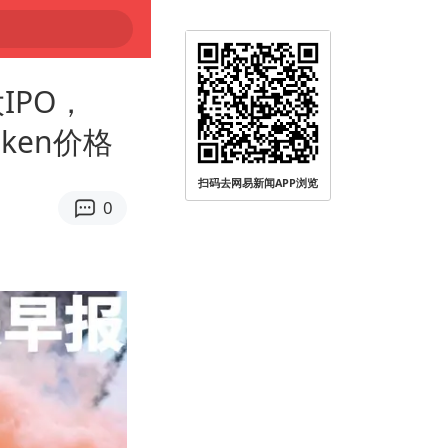
IPO，
oken价格
扫码去网易新闻APP浏览
0
远被查