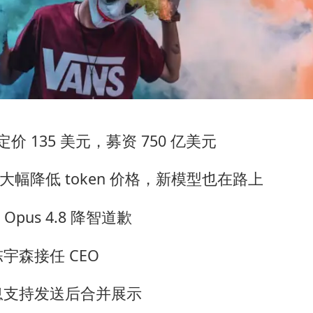
实时追踪台风白海豚
四川宜宾市珙县发生3.4级地震
多个明星演唱会取消
女儿为争财产堵门阻挠父亲出殡
男孩参加珠心算比赛气定神闲
上海轮渡全线停航
O 定价 135 美元，募资 750 亿美元
制冰厂工人旺季能月入一万三
考虑大幅降低 token 价格，新模型也在路上
人民的健康、体质、幸福一脉相承
就 Opus 4.8 降智道歉
宇森接任 CEO
息支持发送后合并展示