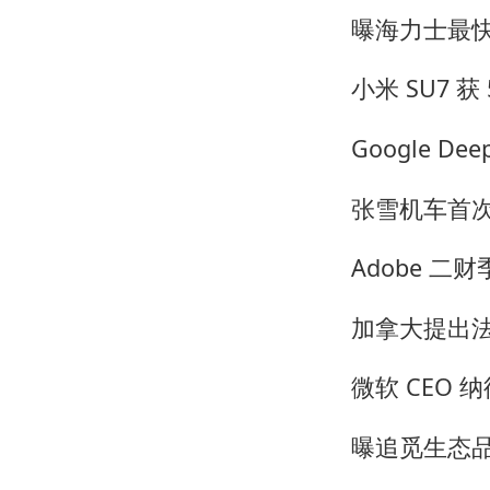
曝海力士最快
小米 SU7 
Google D
张雪机车首
Adobe 二
加拿大提出法
微软 CEO 
曝追觅生态品牌 