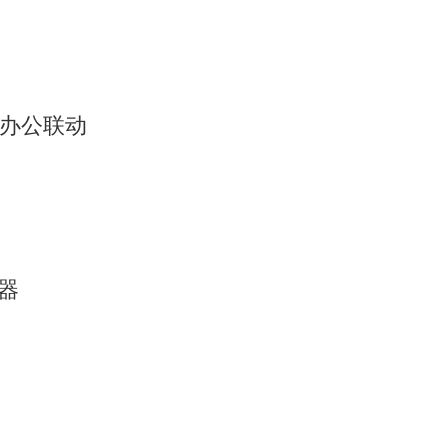
ac 办公联动
容器