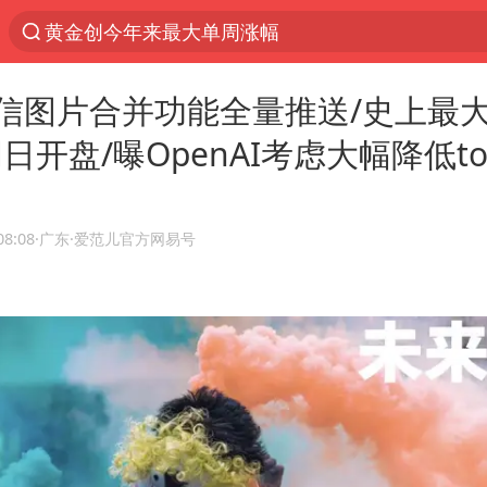
浙江温州发布台风橙色预警信号
解锁各地夏日限定体验
信图片合并功能全量推送/史上最大
白海豚将正面袭击贯穿浙江
X明日开盘/曝OpenAI考虑大幅降低t
名创优品一次性内裤 颜面尽失
上海明日之星冠军杯调整决赛时间
视频丨中国东方电气集团原党组副书记、董事宋致
08:08
·广东
·爱范儿官方网易号
女子网购名牌包发现是自己丢的那只
香港宏福苑火灾或由烟头引起
浙江台州《告全体市民书》
女主硬加吻戏短剧已下架
郑丽文：台湾从来没有“独立”过