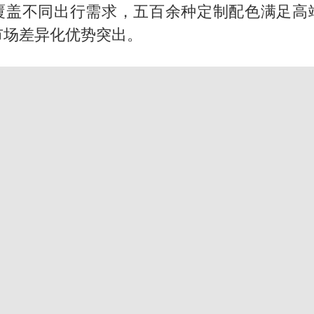
国家气候中心：8月将有4轮高温过程，部分地区可达
覆盖不同出行需求，五百余种定制配色满足高
泰国一女公务员妆容引争议 本人回应
市场差异化优势突出。
宇树科技发行价格150.80元/股
把党建设得更加坚强有力
奋进开新局 实干挑大梁