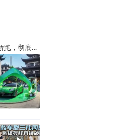
9月上市即交付！方程S一车多形态+云辇悬架，25万级个性轿跑，彻底出圈