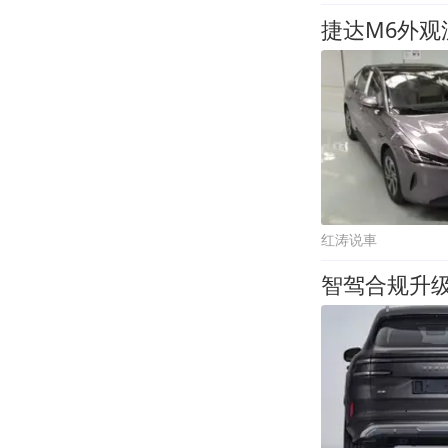
捷达M6外观
红涛说車
智驾合规升