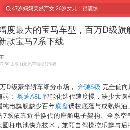
47岁妈妈突然产女 26岁女儿：很震惊
男子结婚8年发现3个女儿均非亲生
幅度最大的宝马车型，百万D级旗
OpenAI为免费用户升级GPT-5.6 Luna
新款宝马7系下线
我国编制完成新版全月地质图
台风白海豚最新路径研判来了
王
对话重庆地铁吐血女孩
07:50
·山东
·优质汽车领域创作者
毛宁转发梯田音乐会视频海外网友赞叹
40万D级豪华轿车细分市场，
奔驰S级
完全偏向
巡查组提问 工作人员偷用手机查答案
偏弱；
奥迪A8L
智能化迭代速度慢，缺少大圆
代人信访被判寻衅滋事案被告人获国赔
端纯电旗舰缺少百年
底盘
调校底蕴与成熟燃油
现代版摸金校尉落网查获400多枚古币
马7系依靠近乎换代的座舱电子架构、全系空
消费新图景｜多举措提升消费体验 释放夏日经济活
大圆柱电池快充技术，兼顾自驾操控乐趣与后