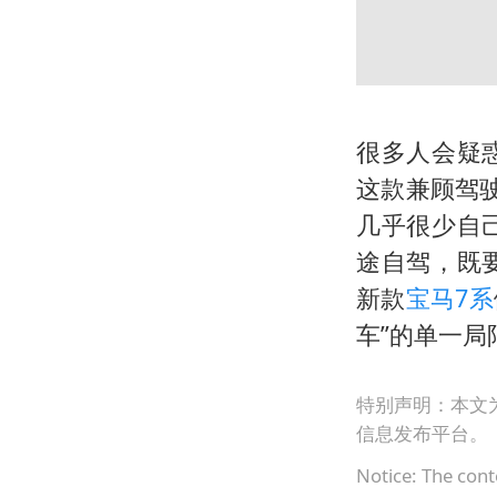
很多人会疑
这款兼顾驾
几乎很少自
途自驾，既
新款
宝马7系
车”的单一
特别声明：本文
信息发布平台。
Notice: The cont