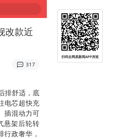
舰改款近
扫码去网易新闻APP浏览
317
后排舒适，底
柱电芯超快充
、插混动力可
气悬架后轮转
力
排行政奢华，