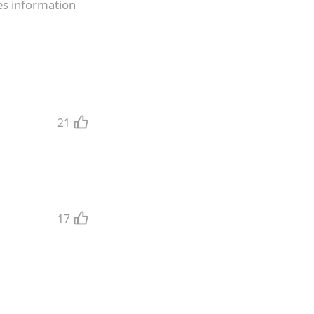
es information
21
17