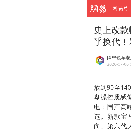
网易号
史上改款
乎换代！
隔壁说车老
2026-07-06 
放到90至1
盘操控质感
电；国产高
选。新款宝
向、第六代