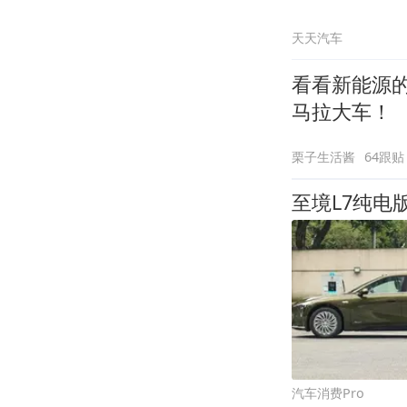
天天汽车
看看新能源
马拉大车！
栗子生活酱
64跟贴
至境L7纯电
汽车消费Pro