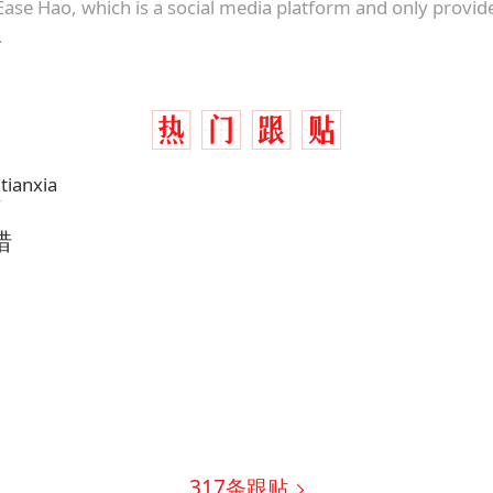
Ease Hao, which is a social media platform and only provid
.
tianxia
市
错
317
条跟贴