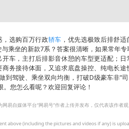
惑，选购百万行政
轿车
，优先选极致后排舒适
驶与乘坐的新款7系？答案很清晰，如果常年专
己开车，主打后排影音休憩的车型更适配；日
要商务接待体面，又追求底盘操控、纯电长途
做到驾驶、乘坐双向均衡，打破D级豪车非“司
局限。您怎么看呢？欢迎回复评论！
为网易自媒体平台“网易号”作者上传并发布，仅代表该作者
ent above (including the pictures and videos if any) is upl