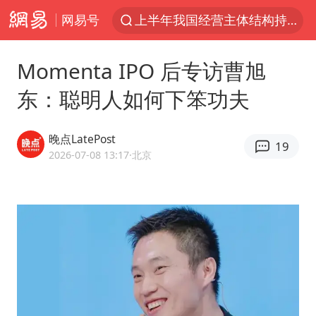
上半年我国经营主体结构持续优化
网易号
王传君 《披荆斩棘》
上海：5号线16号线浦江线全线停运
Momenta IPO 后专访曹旭
白海豚预计将在浙江苍南到三门一带登陆
东：聪明人如何下笨功夫
今日15时起福州地铁高架区段停运
晚点LatePost
国足U17与阿森纳决赛取消 并列冠军
19
2026-07-08 13:17
·北京
王艺迪2-4不敌张本美和止步4强
上门女婿出轨女邻居多年被判重婚罪
2025年小学教师减少13.19万
王艺迪无缘横滨赛决赛
泰国：高度重视中国游客旅游体验
上海大部迎大暴雨