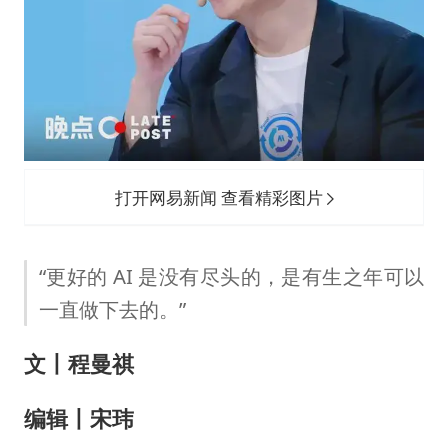
《龙餐馆》 冲奖
蒯曼挺进WTT横滨冠军赛女单四强
以军士兵把枪口对准中国记者
笔试第一被劝弃考涉事副校长被撤职
白海豚5次眼壁置换
打开网易新闻 查看精彩图片
构建更高水平的全民健身公共服务体系
“更好的 AI 是没有尽头的，是有生之年可以
一直做下去的。”
文丨程曼祺
编辑丨宋玮