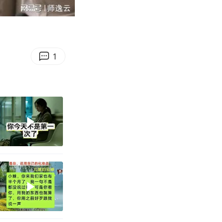
22:13
Enter
fullscreen
1