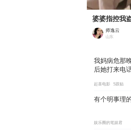
00:00
Play
婆婆指控我
师逸云
山东
我妈病危那
后她打来电
起喜电影
5跟贴
有个明事理
娱乐圈的笔娱君