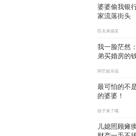
婆婆偷我银行
家流落街头
匹夫来搞笑
我一脸茫然
弟买婚房的
阿芒娱乐说
最可怕的不
的婆婆！
段子来了哦
儿媳照顾瘫
财产一毛不