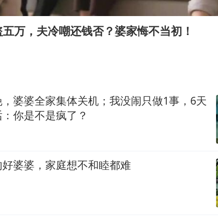
国乒男单横滨冠军赛全军覆没
38岁演员求职万岁山NPC成功
盗五万，夫冷嘲还钱否？婆家悔不当初！
日本试射“战斧”导弹，国防部回应
胡彦斌韩磊 谁帮谁
胡彦斌获《歌手2026》歌王
我国外贸延续良好增长态势
晚，婆婆全家集体关机；我没闹只做1事，6天
“新疆阿勒泰八月能滑雪”不实
话：你是不是疯了？
夯实基础开新局
的好婆婆，家庭想不和睦都难