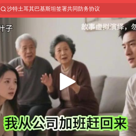
沙特土耳其巴基斯坦签署共同防务协议
“电影+”如何激发千亿级消费新活力？
“秋天的第一杯奶茶”6岁了
全球首个长时储能一体化产业园量产
台风白海豚已进入24小时警戒线
四川宜宾市高县4.9级地震致1人死亡
中国女篮70-67险胜尼日利亚女篮
名创优品回应女子吐槽内裤质量差
上海：台风白海豚或将带来龙卷风
国防部：中国军队坚决反制任何闹海挑衅图谋
U17国足三连胜晋级明日之星半决赛