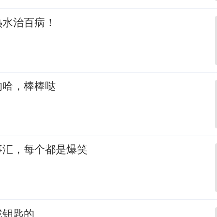
热水治百病！
的哈，棒棒哒
事汇，每个都是爆笑
找钥匙的