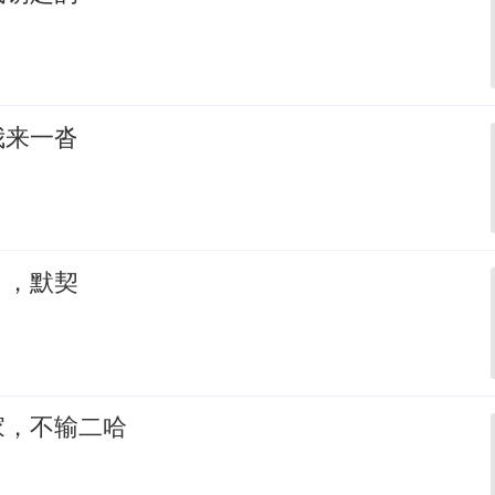
我来一沓
，，默契
家，不输二哈