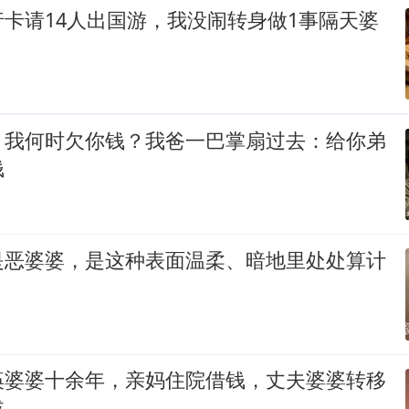
卡请14人出国游，我没闹转身做1事隔天婆
：我何时欠你钱？我爸一巴掌扇过去：给你弟
钱
是恶婆婆，是这种表面温柔、暗地里处处算计
痪婆婆十余年，亲妈住院借钱，丈夫婆婆转移
拔