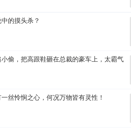
说中的摸头杀？
追小偷，把高跟鞋砸在总裁的豪车上，太霸气
有一丝怜悯之心，何况万物皆有灵性！