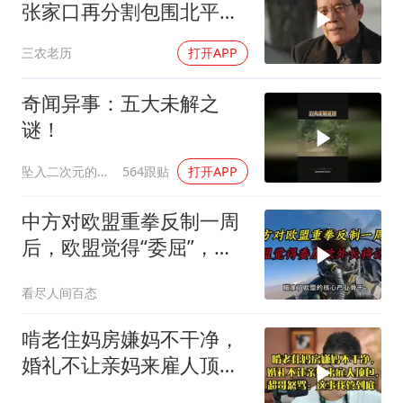
张家口再分割包围北平，
让傅作义投诚，，
三农老历
打开APP
奇闻异事：五大未解之
谜！
坠入二次元的海洋
564跟贴
打开APP
中方对欧盟重拳反制一周
后，欧盟觉得“委屈”，欧
外长将访华谈判
看尽人间百态
啃老住妈房嫌妈不干净，
婚礼不让亲妈来雇人顶
包，超哥怒骂