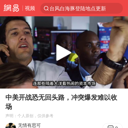
视频
台风白海豚登陆地点更新
以“新”破局 首发经济点亮城市消费活力
台风白海豚进入48小时警戒线
中方回应是否在太平洋海底开采稀土
台风白海豚影响中国已成定局
佛得角门将亮相智利俱乐部主场
看守所辅警收受10万获刑1年
00:00
05:05
多地要求领导干部带头休假
Play
Ent
full
U17国足1分钟轰2球
中美开战恐无回头路，冲突爆发难以收
场
宇树科技发行价格150.80元/股
声明：个人原创，仅供参考
今年已有4位周星驰电影配角去世
无情有思可