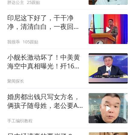
胖达公主
25跟贴
印尼这下好了，干干净
净，清清白白，一夜回到
了从前（3） (2)
我很乖
105跟贴
小舰长激动坏了！中美黄
海空中真相曝光！歼16狗
美军F16！解放军南海绝
聚闻探长
对武力！
婚房都出钱只写女方名，
俩孩子随母姓，老公要AA
制？七公句句扎心
手工编织教程