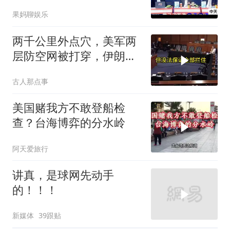
果妈聊娱乐
两千公里外点穴，美军两
层防空网被打穿，伊朗亮
出的新家伙让五角大楼坐
古人那点事
不住了
美国赌我方不敢登船检
查？台海博弈的分水岭
阿天爱旅行
讲真，是球网先动手
的！！！
新媒体
39跟贴