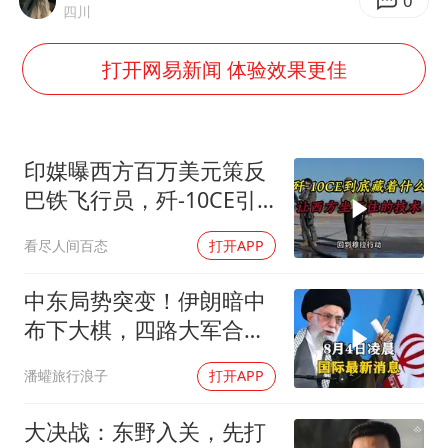
哪吒汽车南宁工厂设备降价20%拍卖
0
四川
五粮液渠道价一箱上涨近百元
打开网易新闻 体验效果更佳
法国下周开始禁止未经同意的电话营销
泰国一女公务员妆容引争议 本人回应
80后女柜员逆袭成4200亿银行副行长
印媒曝西方百万美元策反
女子利用漏洞0元薅走3000多件家电
巴铁飞行员，歼-10CE引
西方关注
24小时不关空调 电费会更低吗
看尽人间百态
打开APP
奋进开新局 实干挑大梁
中东局势突变！伊朗暗中
布下大棋，四路大军合
围，特朗普面临死局
潘蠸旅行浪子
打开APP
大决战：东野入关，先打