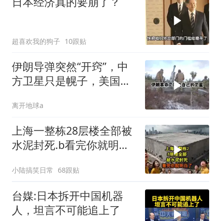
日本经济真的要崩了？
超喜欢我的狗子
10跟贴
伊朗导弹突然“开窍”，中
方卫星只是幌子，美国真
正怕的是两件事
离开地球a
上海一整栋28层楼全部被
水泥封死.b看完你就明白
了..s
小陆搞笑日常
68跟贴
台媒:日本拆开中国机器
人，坦言不可能追上了