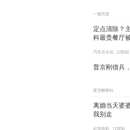
一窥究竟
定点清除？
科最贵餐厅
汽车乐乐说
22跟贴
普京刚借兵
星空解密站
离婚当天婆
我别走
起喜电影
12跟贴