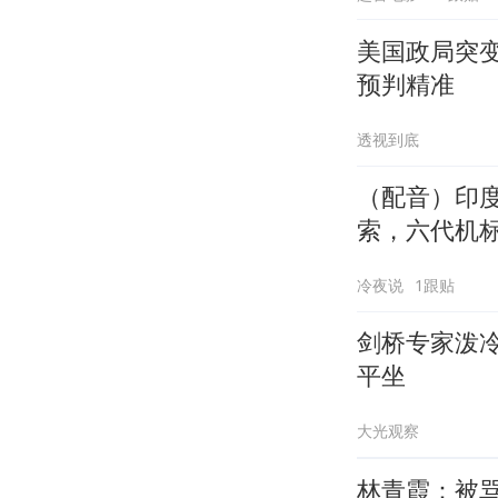
美国政局突
预判精准
透视到底
（配音）印
索，六代机
冷夜说
1跟贴
剑桥专家泼冷
平坐
大光观察
林青霞：被骂