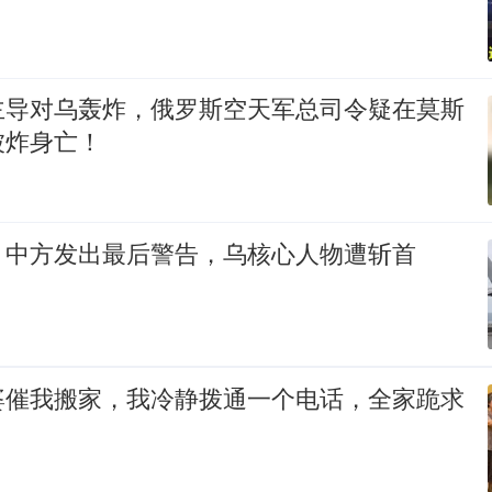
主导对乌轰炸，俄罗斯空天军总司令疑在莫斯
被炸身亡！
，中方发出最后警告，乌核心人物遭斩首
婆催我搬家，我冷静拨通一个电话，全家跪求