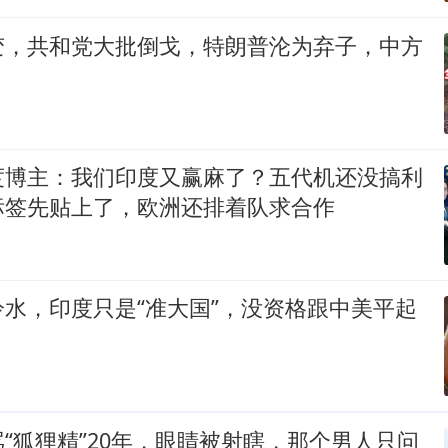
变，共和党大批倒戈，特朗普沦为弃子，中方
度博主：我们印度又赢麻了？五代机还没搞利
标签先贴上了，欧洲还排着队求合作
水，印度只是“准大国”，没资格跟中美平起
“狐狸精”20年，眼睛被射瞎，那个男人只问