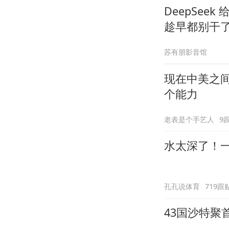
DeepSee
趁早都别干
苏有朋影音馆
现在中美之
个能力
老表是个手艺人
9
水太深了！
孔孔说体育
719跟
43国沙特聚