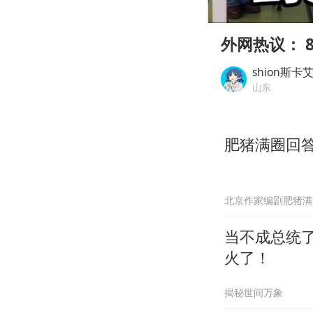
00:00
Play
外网热议： 
shion斯卡
山东
肥猪满圈回
北京作家编剧肥猪满
当不成总统
火了！
揭秘世间万象