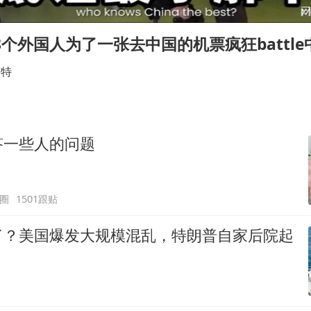
“事业单位招聘不是人情买卖”
网红全程直播“荒岛改造”被查处
8个外国人为了一张去中国的机票疯狂battle
沪指震荡反弹涨0.57%
艾特
杨某某拒服兵役 不得录用为公务员
新华社权威快报|我国编制完成新版全月地质图
知识产权强国建设驶入“快车道”
答一些人的问题
余承东口误将24999元电脑报成2499
中国经济展现强大韧性和活力
圈
1501跟贴
了？美国爆发大规模混乱，特朗普自家后院起