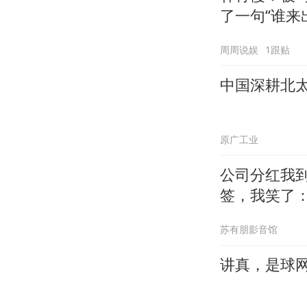
了一句“谁来
周周说娱
1跟贴
中国深耕北
原广工业
公司分红我到
签，我笑了
苏有朋影音馆
讲真，是球