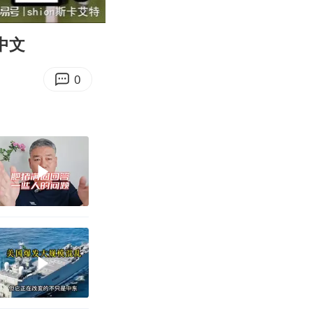
10:52
Enter
fullscreen
中文
0