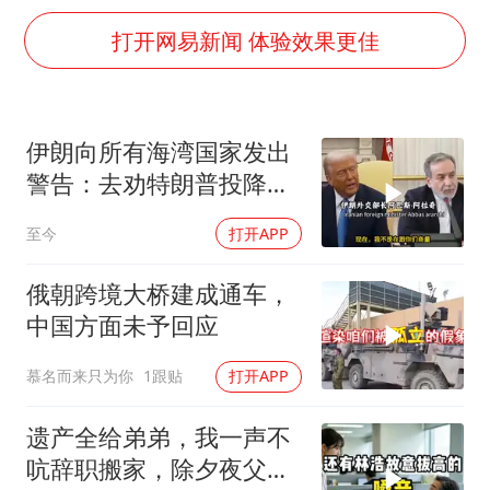
南航回应深圳飞无锡航班起飞时遭雷击
打开网易新闻 体验效果更佳
央视新主播李秋莹母校发文祝贺
暑期研学游升温 在旅途中增长知识
浙江省甬江发生2026年第1号洪水
伊朗向所有海湾国家发出
国足U17与阿森纳决赛取消 并列冠军
警告：去劝特朗普投降，
以军士兵把枪口对准中国记者
不然打到你们投降
至今
打开APP
总书记点赞的非遗苗绣焕发新生机
俄朝跨境大桥建成通车，
中国方面未予回应
慕名而来只为你
1跟贴
打开APP
遗产全给弟弟，我一声不
吭辞职搬家，除夕夜父亲