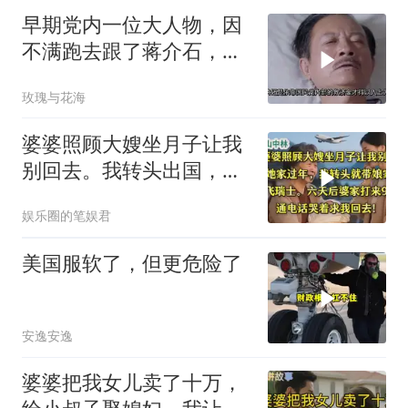
早期党内一位大人物，因
不满跑去跟了蒋介石，不
料晚年竟悲惨死
玫瑰与花海
婆婆照顾大嫂坐月子让我
别回去。我转头出国，婆
婆哭着求我回去
娱乐圈的笔娱君
美国服软了，但更危险了
安逸安逸
婆婆把我女儿卖了十万，