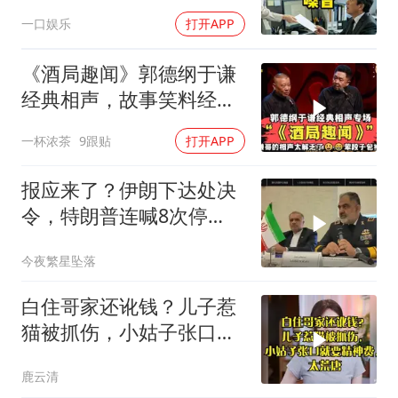
喊我结账，我笑了
一口娱乐
打开APP
《酒局趣闻》郭德纲于谦
经典相声，故事笑料经典
不断！
一杯浓茶
9跟贴
打开APP
报应来了？伊朗下达处决
令，特朗普连喊8次停
手，海外资产遭清算
今夜繁星坠落
白住哥家还讹钱？儿子惹
猫被抓伤，小姑子张口就
要精神费，太荒唐
鹿云清