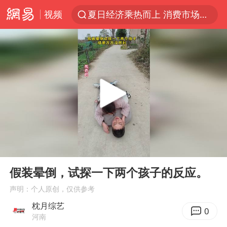
视频
夏日经济乘热而上 消费市场向新而行
江西警方通报：一男子酒驾致7人受伤
白海豚对华东华北影响会大于巴威
王传君 《披荆斩棘》
于东来回应胖东来近25年老店年底关闭
独闯南太行的失联女生最后轨迹已确认
BLG经理辟谣Bin离队
00:00
00:14
浙江近300条预警生效中 今夜大部暴雨
Play
Ent
full
香港刷新1884年以来最高气温纪录
假装晕倒，试探一下两个孩子的反应。
哈马斯称坚持加沙停火协议路线图
声明：个人原创，仅供参考
枕月综艺
上门女婿出轨女邻居多年被判重婚罪
0
河南