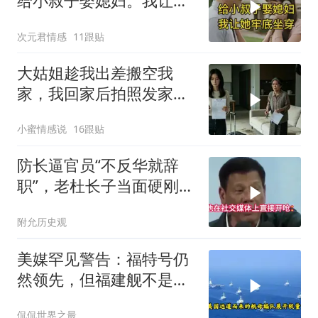
给小叔子娶媳妇。我让她
牢底坐穿！
次元君情感
11跟贴
大姑姐趁我出差搬空我
家，我回家后拍照发家族
群里，她看到后崩溃了
小蜜情感说
16跟贴
防长逼官员“不反华就辞
职”，老杜长子当面硬刚：
你凭什么？
附允历史观
美媒罕见警告：福特号仍
然领先，但福建舰不是中
国航母终点，而是新起点
侃侃世界之最