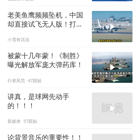
老美鱼鹰频频坠机，中国
却直接试飞无人版！打着
民用旗号暗藏军备底牌
小雪有话说
被蒙十几年蒙！《制胜》
曝光解放军庞大弹药库！
行者风范
47跟贴
讲真，是球网先动手
的！！！
新媒体
57跟贴
论背景音乐的重要性！！