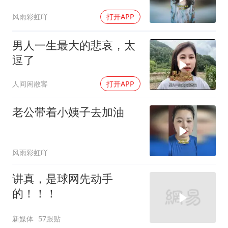
风雨彩虹吖
打开APP
男人一生最大的悲哀，太
逗了
人间闲散客
打开APP
老公带着小姨子去加油
风雨彩虹吖
讲真，是球网先动手
的！！！
新媒体
57跟贴