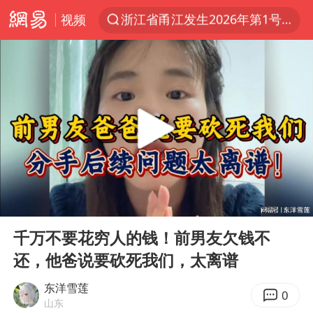
浙江省甬江发生2026年第1号洪水
视频
夏日经济乘热而上 消费市场向新而行
白海豚对华东华北影响会大于巴威
王传君 《披荆斩棘》
哈马斯称坚持加沙停火协议路线图
于东来回应胖东来近25年老店年底关闭
独闯南太行的失联女生最后轨迹已确认
美将每月供乌爱国者拦截导弹
00:00
13:41
国足U17与阿森纳决赛取消 并列冠军
Play
Ent
full
千万不要花穷人的钱！前男友欠钱不
香港刷新1884年以来最高气温纪录
还，他爸说要砍死我们，太离谱
央视新主播李秋莹母校发文祝贺
东洋雪莲
0
上门女婿出轨女邻居多年被判重婚罪
山东