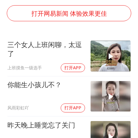
上海全力守护市民“菜篮子”
打开网易新闻 体验效果更佳
以军士兵把枪口对准中国记者
暑期研学游升温 在旅途中增长知识
猫咪过火把节被抹成黑猫
三个女人上班闲聊，太逗
BLG经理辟谣Bin离队
了
曹颖儿子首次演长剧
上班摸鱼一级选手
打开APP
总书记点赞的非遗苗绣焕发新生机
你能生小孩儿不？
风雨彩虹吖
打开APP
昨天晚上睡觉忘了关门