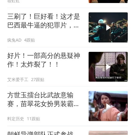
筱虹虹
三刷了！巨好看！这才是
巴西最牛逼的犯罪片，史
上最狠辣的悍匪！
疯兔AD
4跟贴
好片！一部高分的悬疑神
作！太炸裂了！！
艾米爱手工
27跟贴
方世玉擂台比武故意输
赛，苗翠花女扮男装霸气
上台，开启精彩挑战
料定历史
11跟贴
朝鲜导弹部队正式参战，