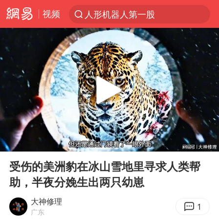
视频
人形机器人第一股
台风“白海豚”登陆 各地各部门全力应对
多地银行上调存款利率
上海地铁4条线路全线停运
4.2平卫生间补漏注胶花1.55万
白海豚路径图
宇树申购 中一签有望赚20万元
00:00
00:59
今日有3只新股申购
Play
Ent
full
武汉3名城管协管员殴打摊主被刑拘
受伤的美洲豹在冰山雪地里寻求人类帮
助，半夜分娩生出两只幼崽
白海豚可深入内陆制造大范围风雨
NBA传奇教练老尼尔森去世
大神修理
1
广东