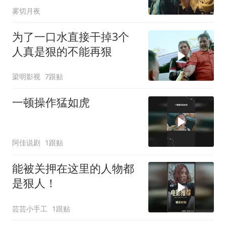
雾切月夜
为了一口水直接干掉3个
人真是狠的不能再狠
梁明影视
7跟贴
一顿操作猛如虎
阿佳说剧
1跟贴
能被关押在这里的人物都
是狠人！
芸芸小手工
1跟贴