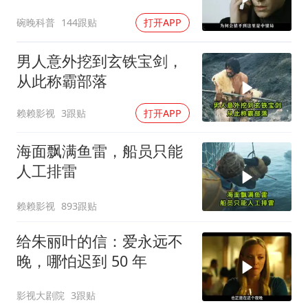
碗晚科普
144跟贴
打开APP
男人意外挖到玄铁宝剑，
从此称霸部落
赖赖影视
3跟贴
打开APP
海面飘满鱼雷，船员只能
人工排雷
赖赖影视
893跟贴
给朱丽叶的信：爱永远不
晚，哪怕迟到 50 年
影视大剧院
3跟贴