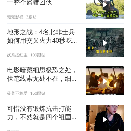
一整个盗猎团伙
赖赖影视
3跟贴
地形之战：4名北非士兵
如何用交叉火力40秒吃掉
16名德军？
妖秀战红尘
109跟贴
电影暗藏细思极恐之处，
伏笔线索无处不在，细节
让人后背发凉
菠菜不算爱
160跟贴
可惜没有锻炼抗击打能
力，不然就是四个祖国人
了