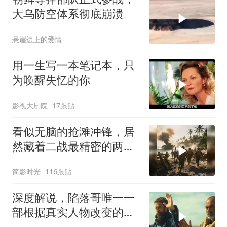
大乌防空体系彻底崩溃
悬崖边上的爱情
用一生写一本笔记本，只
为唤醒失忆的你
影视大剧院
17跟贴
看似无脑的抢滩冲锋，居
然藏着二战最精密的两栖
登陆作战体系
简影时光
116跟贴
深度解说，陷落哥唯一一
部根据真实人物改变的电
影