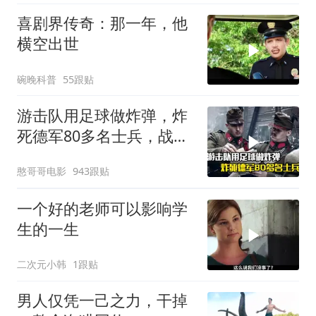
喜剧界传奇：那一年，他
横空出世
碗晚科普
55跟贴
游击队用足球做炸弹，炸
死德军80多名士兵，战争
片
憨哥哥电影
943跟贴
一个好的老师可以影响学
生的一生
二次元小韩
1跟贴
男人仅凭一己之力，干掉