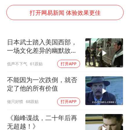
男子结婚8年3个女儿都不是亲生
手机真会“偷听”我们说话吗
打开网易新闻 体验效果更佳
轰-6K到底是不是战略轰炸机
“皋”在低处
日本武士踏入美国西部，
面对面丨蔡磊：与渐冻症抗争 纵使不敌 也不屈服
一场文化差异的幽默故事
5万小车卖不动 微型代步车集体遇冷
即将开
低声不下气
61跟贴
打开APP
加沙约14万栋建筑被完全摧毁
从科技创新看开局起步的时与势
不能因为一次跌倒，就否
定了他的所有价值
做只好猹
68跟贴
打开APP
《巅峰谍战，二十年后再
无超越！》