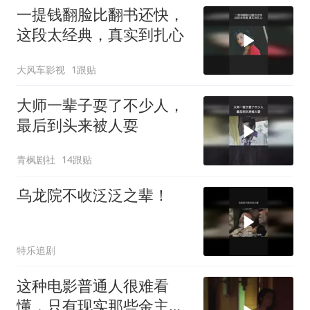
一提钱翻脸比翻书还快，
这段太经典，真实到扎心
大风车影视
1跟贴
大师一辈子耍了不少人，
最后到头来被人耍
青枫剧社
14跟贴
乌龙院不收泛泛之辈！
特乐追剧
这种电影普通人很难看
懂，只有现实那些金主看