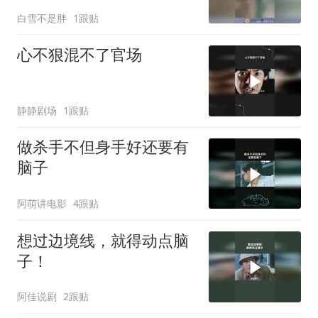
这一刻！
白雪不是胖
1跟贴
心不狠混不了官场
静静剧场
1跟贴
做杀手不但身手好还要有
脑子
阿萌讲电影
4跟贴
想过边境线，就得动点脑
子！
阿佳说剧
2跟贴