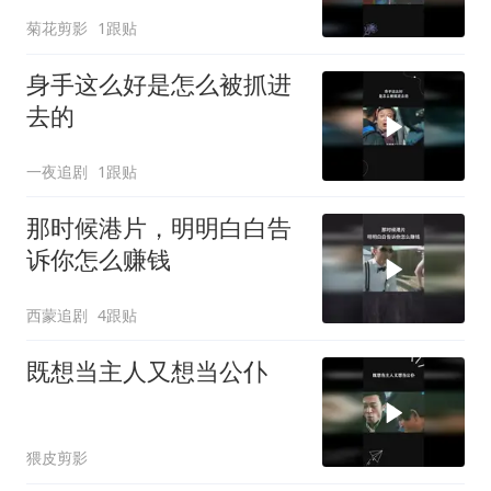
菊花剪影
1跟贴
身手这么好是怎么被抓进
去的
一夜追剧
1跟贴
那时候港片，明明白白告
诉你怎么赚钱
西蒙追剧
4跟贴
既想当主人又想当公仆
猥皮剪影