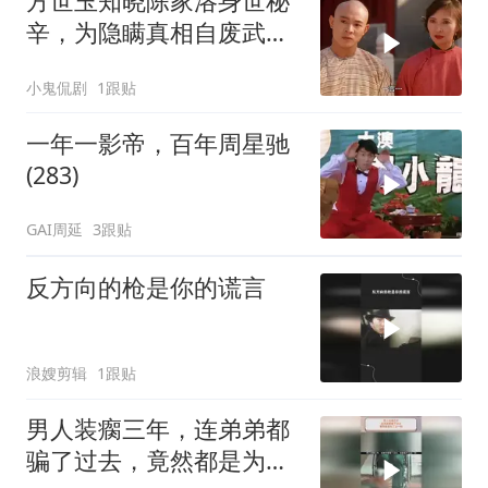
方世玉知晓陈家洛身世秘
辛，为隐瞒真相自废武
功，背后隐情引深思
小鬼侃剧
1跟贴
一年一影帝，百年周星驰
(283)
GAI周延
3跟贴
反方向的枪是你的谎言
浪嫂剪辑
1跟贴
男人装瘸三年，连弟弟都
骗了过去，竟然都是为了