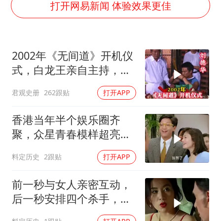
《欢迎来龙餐馆》口碑
打开网易新闻 体验效果更佳
白海豚将正面袭击贯穿浙江
酒店回应车内过夜被收150元
2002年《无间道》开机仪
杭州全市有序停课
式，白龙王亲自主持，预
商场现钱学森巨幅海报 负责人回应
言句句成真！
君观史册
262跟贴
打开APP
乐享全民健身 共筑健康中国
香港当年半个娱乐圈齐
聚，众星青春模样超亮
眼，星爷现身瞬间惊艳
料定历史
2跟贴
打开APP
前一秒与女人亲密互动，
后一秒安排四个杀手，目
标竟就是她