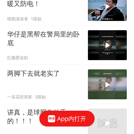
暖又防电！
细胞漫游者
1跟贴
华仔是黑帮在警局里的卧
底
红颜爱追剧
两脚下去就老实了
一亩花田剪影
3跟贴
讲真，是球网先动手
App内打开
的！！！