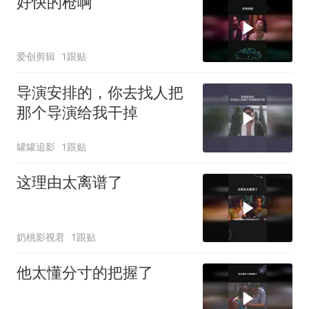
好快的枪啊
爱创剪辑
1跟贴
导演安排的，你去找人把
那个导演给我干掉
罐罐追影
1跟贴
这理由太离谱了
奶桃影视君
1跟贴
他太懂分寸的把握了