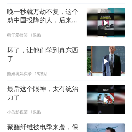
晚一秒就万劫不复，这个
劝中国投降的人，后来被
现实狠狠打了脸！
萌仔爱搞笑
1跟贴
坏了，让他们学到真东西
了
熊娃坑妈实录
19跟贴
最后这个眼神，太有统治
力了
小岛影视菌
1跟贴
聚酯纤维被电季来袭，保