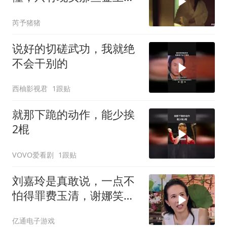
了谁都懂
芮予猪猪
说好的切磋武功，我就绝
不会干别的
西柚影视君
1跟贴
就那下跪的动作，能少挨
2棍
VOVO爱看剧
1跟贴
刘嘉玲是真敢说，一点不
怕得罪费玉清，谢娜笑到
直不起腰
亿通电子游戏