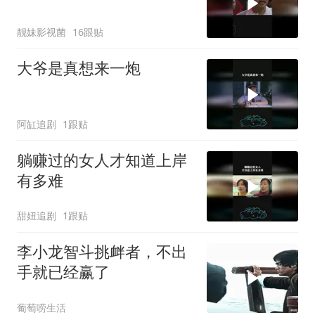
靓妹影视菌
16跟贴
大爷是真想来一炮
阿缸追剧
1跟贴
躺赚过的女人才知道上岸
有多难
甜妞追剧
1跟贴
李小龙智斗挑衅者，不出
手就已经赢了
葡萄唠生活