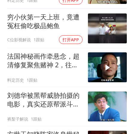
料定历史
1跟贴
打开APP
穷小伙第一天上班，竟遭
冤枉偷吃极品鲍鱼
C位影视解说
1跟贴
打开APP
法国神秘画作牵悬念，超
清修复聚焦赌神 2，往昔
经典深度解读
料定历史
1跟贴
刘德华被黑帮威胁拍摄的
电影，真实还原帮派斗
争！
裤梨子解说
1跟贴