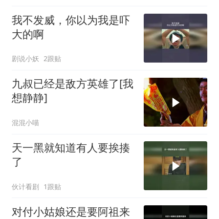
我不发威，你以为我是吓
大的啊
剧说小妖
2跟贴
九叔已经是敌方英雄了[我
想静静]
混混小喵
天一黑就知道有人要挨揍
了
伙计看剧
1跟贴
对付小姑娘还是要阿祖来