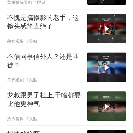
黄桃罐头看剧
1跟贴
不愧是搞摄影的老手，这
镜头感简直绝了
萌妹观影
1跟贴
不信同事信外人？还是匪
徒？
乌鸦追剧
1跟贴
龙叔跟男子杠上,干啥都要
比他更神气
泠泠剪辑
1跟贴