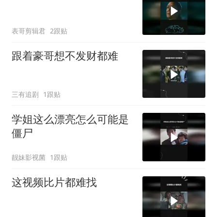
表哥剪辑君
2跟贴
跟着豪哥想不发财都难
三有追剧
1跟贴
学姐这么漂亮怎么可能是
僵尸
靓妹影视菌
1跟贴
这视频比片都难找