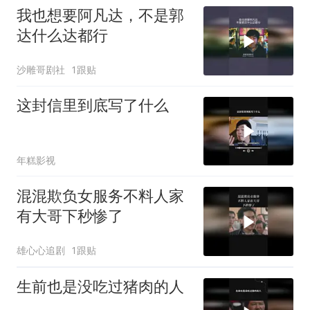
我也想要阿凡达，不是郭
达什么达都行
沙雕哥剧社
1跟贴
这封信里到底写了什么
年糕影视
混混欺负女服务不料人家
有大哥下秒惨了
雄心心追剧
1跟贴
生前也是没吃过猪肉的人