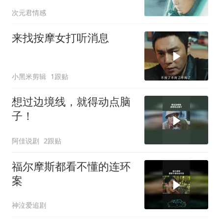
次元君情感
来找按摩女打听消息
小黑米剪辑
1跟贴
想过边境线，就得动点脑
子！
阿佳说剧
2跟贴
福尔摩斯都看不懂的连环
案
神泣爱追剧