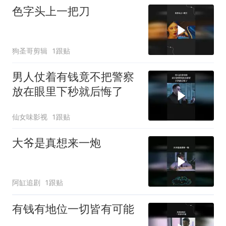
色字头上一把刀
狗圣哥剪辑
1跟贴
男人仗着有钱竟不把警察
放在眼里下秒就后悔了
仙女味影视
1跟贴
大爷是真想来一炮
阿缸追剧
1跟贴
有钱有地位一切皆有可能