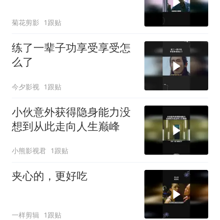
菊花剪影
1跟贴
练了一辈子功享受享受怎
么了
今夕影视
1跟贴
小伙意外获得隐身能力没
想到从此走向人生巅峰
小熊影视君
1跟贴
夹心的，更好吃
一样剪辑
1跟贴