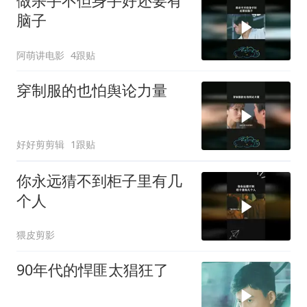
做杀手不但身手好还要有
脑子
阿萌讲电影
4跟贴
穿制服的也怕舆论力量
好好剪剪辑
1跟贴
你永远猜不到柜子里有几
个人
猥皮剪影
90年代的悍匪太猖狂了