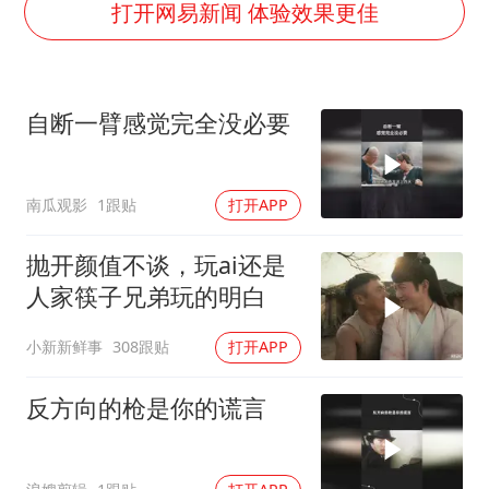
男子杀人后逃进深山21年活得像野人
打开网易新闻 体验效果更佳
985博士后被曝在妻子孕期出轨后续
公司“上四休三”但要降薪1000元
自断一臂感觉完全没必要
47岁妈妈突然产女 26岁女儿：很震惊
97岁英国奶奶飞上天再破吉尼斯纪录
南瓜观影
1跟贴
打开APP
OpenAI为免费用户升级GPT-5.6 Luna
“中国蔬菜之乡”最高温达41.8℃
抛开颜值不谈，玩ai还是
如何把百年大党建设得更加坚强有力？
人家筷子兄弟玩的明白
小新新鲜事
308跟贴
打开APP
反方向的枪是你的谎言