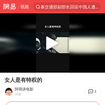
视频
泰交通部副部长回应中国人遭歧视手势
夜幕落下 运动上场
改名后的“青海拉面”店
俄称欧洲若想和平解决冲突应停止援乌
台军“汉光秀”开场闹剧多
泸溪河：桃酥吃出金属牙冠视频不实
泰国枪击案已致2死 枪手仍藏学校附近
00:00
00:36
1岁宝宝碰坏纸巾盒 宝妈被索赔924元
Play
Ent
full
男子结婚8年3个女儿均非亲生
女人是有特权的
台风白海豚逼近 暴雨大暴雨来袭
阿萌讲电影
1
河南
“空调24小时开着更省电”不实