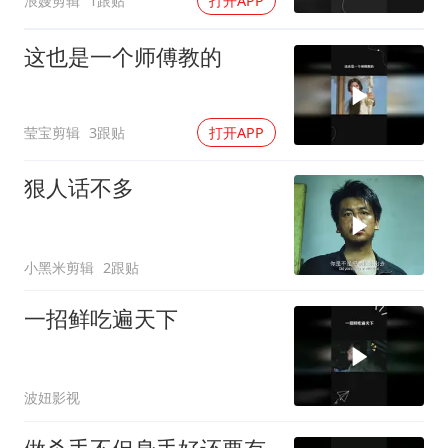
浪嫂剪辑
1跟贴
打开APP
这也是一个师傅教的
莹宝剪辑
3跟贴
打开APP
狠人话不多
小黑米剪辑
2跟贴
一招鲜吃遍天下
波妞影视