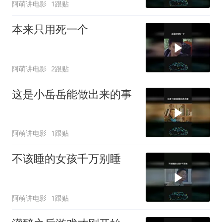
阿萌讲电影
1跟贴
本来只用死一个
阿萌讲电影
2跟贴
这是小岳岳能做出来的事
阿萌讲电影
1跟贴
不该睡的女孩千万别睡
阿萌讲电影
1跟贴