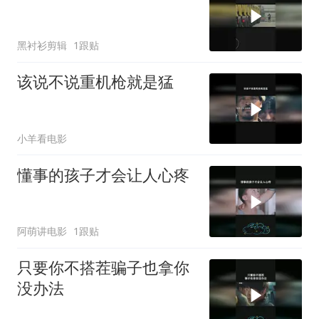
黑衬衫剪辑
1跟贴
该说不说重机枪就是猛
小羊看电影
懂事的孩子才会让人心疼
阿萌讲电影
1跟贴
只要你不搭茬骗子也拿你
没办法