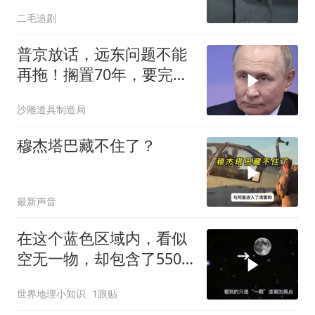
傻眼了！
二毛追剧
普京放话，远东问题不能
再拖！搁置70年，要完成
斯大林的未
沙雕道具制造局
穆杰塔巴藏不住了？
最新声音
在这个蓝色区域内，看似
空无一物，却包含了5500
个星系！
世界地理小知识
1跟贴