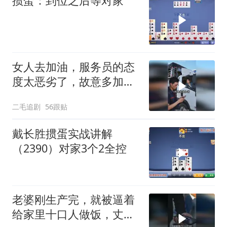
掼蛋：到位之后等对家
女人去加油，服务员的态
度太恶劣了，故意多加油
多收钱！
二毛追剧
56跟贴
戴长胜掼蛋实战讲解
（2390）对家3个2全控
老婆刚生产完，就被逼着
给家里十口人做饭，丈夫