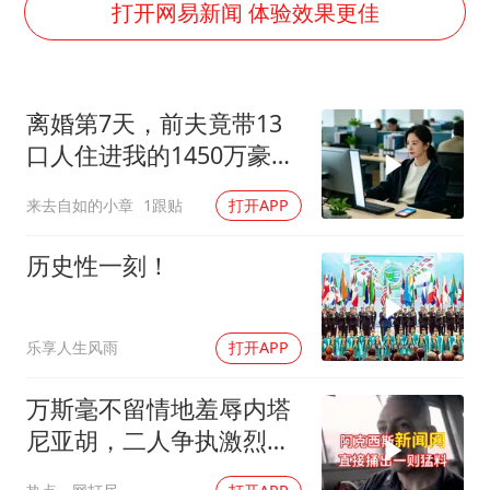
国防部：中国军队坚决反制任何闹海挑衅图谋
打开网易新闻 体验效果更佳
宇树科技中一签需缴款7.54万元
两名乘客在飞机上因调节座椅起冲突
离婚第7天，前夫竟带13
女儿为争财产堵门阻挠父亲出殡
口人住进我的1450万豪
今日立秋你咬秋了吗
宅，一开门全傻眼
来去自如的小章
1跟贴
打开APP
“今天得有40℃了吧 为啥还不预警”
夯实基础开新局
历史性一刻！
乐享人生风雨
打开APP
万斯毫不留情地羞辱内塔
尼亚胡，二人争执激烈，
特朗普则毫无反应