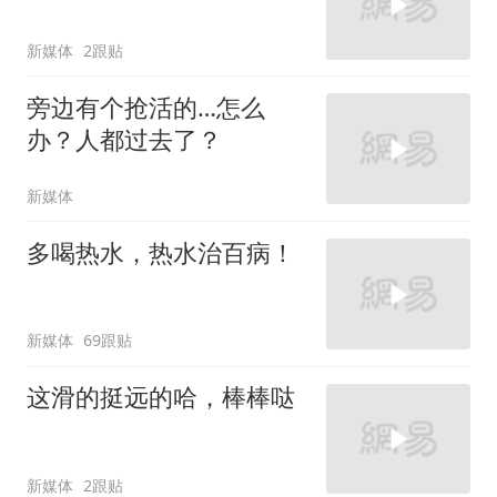
新媒体
2跟贴
旁边有个抢活的…怎么
办？人都过去了？
新媒体
多喝热水，热水治百病！
新媒体
69跟贴
这滑的挺远的哈，棒棒哒
新媒体
2跟贴