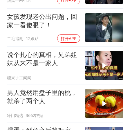
热点一网打尽
打开APP
女孩发现老公出问题，回
家一看傻眼了！
二毛追剧
12跟贴
打开APP
说个扎心的真相，兄弟姐
妹从来不是一家人
糖果手工问问
男人竟然用盘子里的桃，
就杀了两个人
冷门精选
3662跟贴