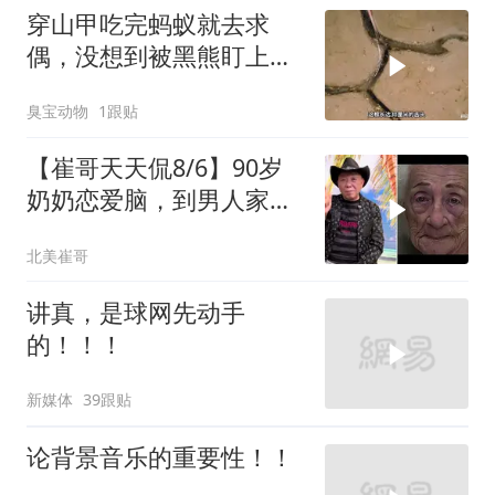
穿山甲吃完蚂蚁就去求
偶，没想到被黑熊盯上
了！
臭宝动物
1跟贴
【崔哥天天侃8/6】90岁
奶奶恋爱脑，到男人家索
吻求爱
北美崔哥
讲真，是球网先动手
的！！！
新媒体
39跟贴
论背景音乐的重要性！！