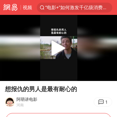
视频
“电影+”如何激发千亿级消费新活力？
东航：国内客票提前14天免费退改
台风白海豚中心风力增强
向鹏0-3不敌张本智和
百花奖开幕式
四川宜宾高县4.9级地震致1死
广东雷州通报特教老师招聘违规事件
00:00
00:31
“新疆阿勒泰八月能滑雪”不实
Play
Ent
full
刘国正说向鹏打得很窝囊
想报仇的男人是最有耐心的
我国外贸延续良好增长态势
阿萌讲电影
1
河南
陈幸同晋级WTT横滨冠军赛8强