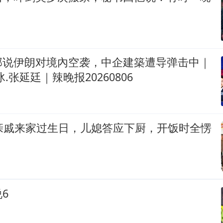
部说伊朗对境內空袭，中企建築遭导弹击中｜
.张延廷｜辣晚报20260806
口亲戚来家过生日，儿媳答应下厨，开饭时全愣
6