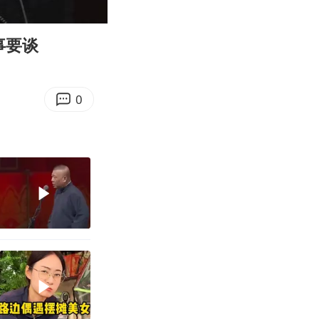
11:59
Enter
fullscreen
事要谈
0