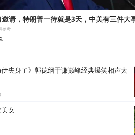
几元成本的AI广告导致千万市值蒸发
茅台部分直营店飞天茅台提价
出邀请，特朗普一待就是3天，中美有三件大
酒店回应车内过夜被收150元
供参考
商场现钱学森巨幅海报 负责人回应
说
杭州全市有序停课
乐享全民健身 共筑健康中国
乃伊失身了》郭德纲于谦巅峰经典爆笑相声太
贴
摊美女