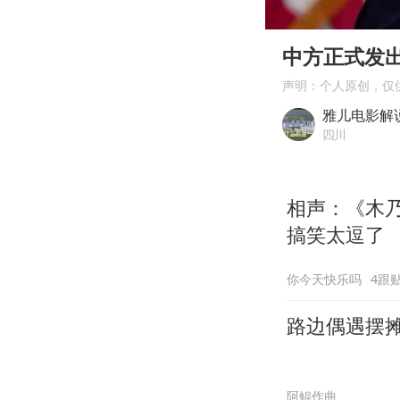
00:00
Play
中方正式发
声明：个人原创，仅
雅儿电影解
四川
相声：《木
搞笑太逗了
你今天快乐吗
4跟
路边偶遇摆
阿鲲作曲