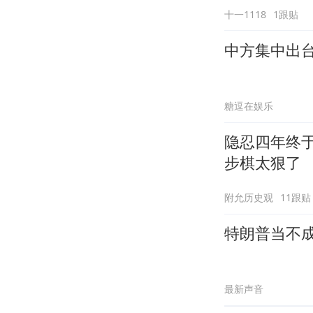
十一1118
1跟贴
中方集中出
糖逗在娱乐
隐忍四年终
步棋太狠了
附允历史观
11跟贴
特朗普当不
最新声音