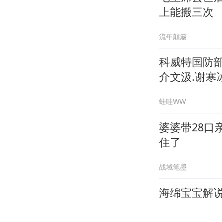
上能搬三次
流年顛簸
科威特国防
介文汲.谢寒冰
蛙哇WW
婆婆带28
住了
战域笔墨
海绵宝宝解说