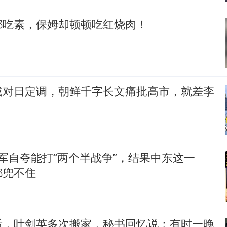
都吃素，保姆却顿顿吃红烧肉！
成对日定调，朝鲜千字长文痛批高市，就差李
美军自夸能打“两个半战争”，结果中东这一
都兜不住
后，叶剑英多次搬家，秘书回忆说：有时一晚