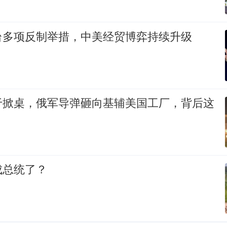
台多项反制举措，中美经贸博弈持续升级
于掀桌，俄军导弹砸向基辅美国工厂，背后这
成总统了？