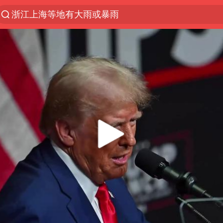
浙江上海等地有大雨或暴雨
新疆优化调整景区内自驾服务费
微信又有新功能，你可以“撤回”你的撤回了！
“新疆的交警怎么个个像我妈”
情侣平潭拍日出坠崖1死1伤
上四休三，但降薪1000元，你接受吗？
西湖突现狂风暴雨 游客瞬间被浇透
台当局重金为“台独”织“皇帝新衣”
白海豚将正面袭击贯穿浙江
《欢迎来龙餐馆》口碑
郑丽文：台湾从来没有“独立”过