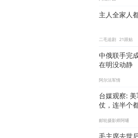
主人全家人
二毛追剧
21跟贴
中俄联手完
在明没动静
阿尔法军情
台媒观察: 
仗，连半个
邮轮摄影师阿嗵
毛主席去世