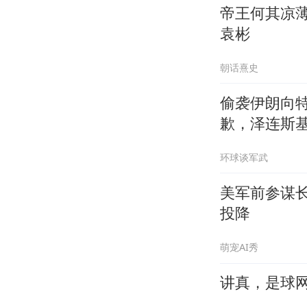
帝王何其凉
袁彬
朝话熹史
偷袭伊朗向
歉，泽连斯
环球谈军武
美军前参谋
投降
萌宠AI秀
讲真，是球