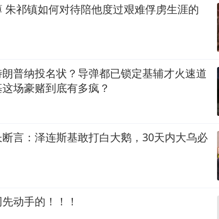
薄 朱祁镇如何对待陪他度过艰难俘虏生涯的
特朗普纳投名状？导弹都已锁定基辅才火速道
基这场豪赌到底有多疯？
长断言：泽连斯基敢打白大鹅，30天内大乌必
网先动手的！！！