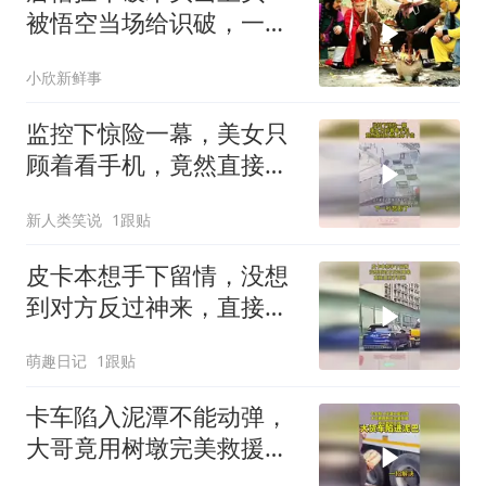
被悟空当场给识破，一点
面子都不留
小欣新鲜事
监控下惊险一幕，美女只
顾着看手机，竟然直接从
桥上掉下去
新人类笑说
1跟贴
皮卡本想手下留情，没想
到对方反过神来，直接置
我于死地！
萌趣日记
1跟贴
卡车陷入泥潭不能动弹，
大哥竟用树墩完美救援，
看完意想不到！