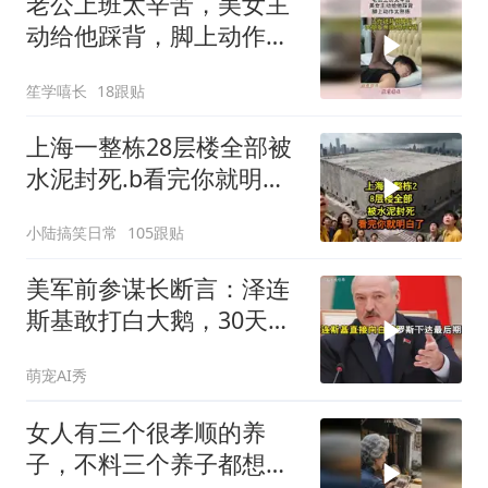
老公上班太辛苦，美女主
动给他踩背，脚上动作太
熟练！
笙学嘻长
18跟贴
上海一整栋28层楼全部被
水泥封死.b看完你就明白
了..s
小陆搞笑日常
105跟贴
美军前参谋长断言：泽连
斯基敢打白大鹅，30天内
大乌必投降
萌宠AI秀
女人有三个很孝顺的养
子，不料三个养子都想害