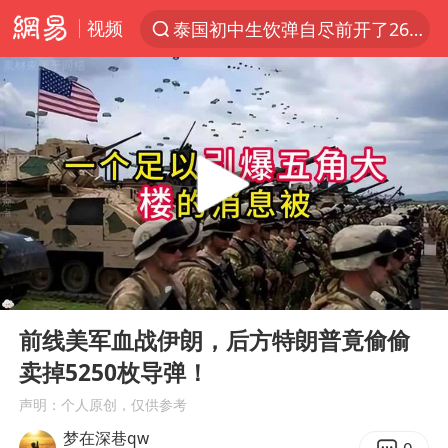
视频
泰国初中生饮弹自尽前开了26枪
“电影+”如何激发千亿级消费新活力？
预计“白海豚”明晚将在浙江舟山到福建福鼎一带沿海登陆
实时追踪台风白海豚
用AI造出新病毒意味着什么
美股创4月份以来最大单周涨幅
云南一地过火把节意外灼伤16人
00:00
07:56
俄黑客称掌握北约直接参与袭俄证据
Play
Ent
full
泰国校园枪击事件已致8死30余伤
前线美军血战伊朗，后方特朗普竟偷偷
卖掉5250枚导弹！
王虹邓煜的同学获统计学界诺贝尔奖
声明：个人原创，仅供参考
“东北超”哈尔滨主场收官战小贴士
梦在深巷qw