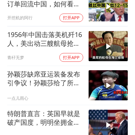
订单回流中国，如何看待
特朗普关税政策得失。来
开挖机的阿行
打开APP
听听
1956年中国击落美机歼16
人，美出动三艘航母抢尸
体
青杍无梦
打开APP
孙颖莎缺席亚运装备发布
引争议！孙颖莎给了所有
人体面，心疼莎莎
一点儿雨心
特朗普直言：英国早就是
破产国度，明明坐拥金
山，却偏偏无动于衷